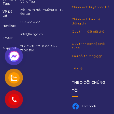
Vũng Tàu
Tàu:
Chính sách hủy/ hoàn trả
KĐT Nam Hồ, Phường 11, TP.
VP Đà
Đà Lạt
Lạt:
Chính sách bảo mật
094 333 3333
thông tin
Hotline:
Quy trình đặt giữ chỗ
info@lalago.vn
Email:
Quy trình biên tập nội
Thứ 2 - Thứ 7 : 8.00 AM -
dung
Support:
17.00 PM
Câu hỏi thường gặp
Liên hệ
THEO DÕI CHÚNG
TÔI
Facebook