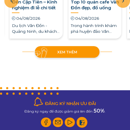
Đền Cặp Tiên – Kinh
Top 10 quán cafe Vân
t
nghiệm đi lễ chi tiết
Đồn đẹp, đồ uống
bạn nên biết
ngon được yêu thích
04/08/2026
04/08/2026
nhất
Du lịch Vân Đồn -
Trong hành trình khám
Quảng Ninh, du khách
phá huyện đảo Vân
,
không chỉ được chiêm
Đồn, một trong những
ẻ
ngưỡng vẻ đẹp của núi
trải nghiệm được nhiều
non, biển trời mà còn
du khách lựa chọn
XEM THÊM
có dịp chiêm bái những
trong lúc rảnh rỗi chính
ngôi đền…...
là ghé các quán cà…...
ĐĂNG KÝ NHẬN ƯU ĐÃI
50%
Đăng ký ngay để được giảm giá lên đến
.