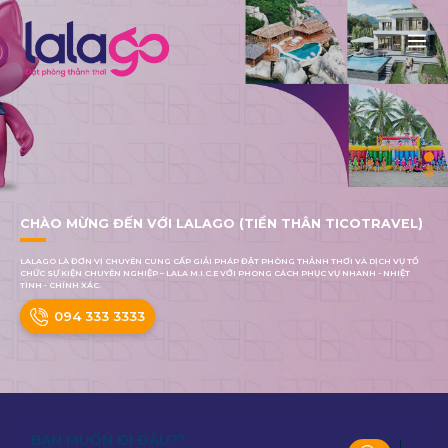
CHÀO MỪNG ĐẾN VỚI LALAGO (TIỀN THÂN TICOTRAVEL)
LALAGO LÀ ĐƠN VỊ CHUYÊN CUNG CẤP GIẢI PHÁP ĐẶT PHÒNG THẢNH THƠI VÀ DỊCH VỤ TỔ
CHỨC SỰ KIỆN CHUYÊN NGHIỆP – LALA M.I.C.E VỚI PHONG CÁCH PHỤC VỤ NHANH - NHIỆT
TÌNH - CHÍNH XÁC.
094 333 3333
BẠN MUỐN ĐI ĐÂU??