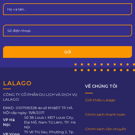
LALAGO
VỀ CHÚNG TÔI
CÔNG TY CỔ PHẦN DU LỊCH VÀ DỊCH VỤ
LALAGO
Giới thiệu Lalago
ĐKKD: 0107959328 do sở KH&ĐT TP.HÀ
NỘI cấp ngày: 15/8/2017
Chính sách thanh toán
Số 38 Louis I, KĐT Louis City,
VP Hà
Đại Mỗ, Nam Từ Liêm, TP. Hà
Nội:
Nội
Chính sách vận chuyển
79 Võ Thị Sáu, Phường 2, Tp.
VP Vũng