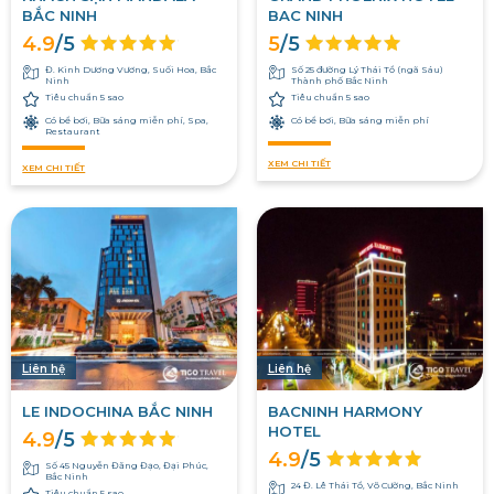
BẮC NINH
BAC NINH
4.9
/5
5
/5
Đ. Kinh Dương Vương, Suối Hoa, Bắc
Số 25 đường Lý Thái Tổ (ngã Sáu)
Ninh
Thành phố Bắc Ninh
Tiêu chuẩn 5 sao
Tiêu chuẩn 5 sao
Có bể bơi, Bữa sáng miễn phí, Spa,
Có bể bơi, Bữa sáng miễn phí
Restaurant
XEM CHI TIẾT
XEM CHI TIẾT
Liên hệ
Liên hệ
LE INDOCHINA BẮC NINH
BACNINH HARMONY
HOTEL
4.9
/5
4.9
/5
Số 45 Nguyễn Đăng Đạo, Đại Phúc,
Bắc Ninh
24 Đ. Lê Thái Tổ, Võ Cường, Bắc Ninh
Tiêu chuẩn 5 sao