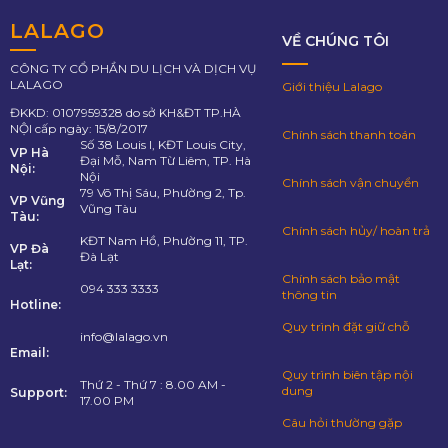
LALAGO
VỀ CHÚNG TÔI
CÔNG TY CỔ PHẦN DU LỊCH VÀ DỊCH VỤ
LALAGO
Giới thiệu Lalago
ĐKKD: 0107959328 do sở KH&ĐT TP.HÀ
NỘI cấp ngày: 15/8/2017
Chính sách thanh toán
Số 38 Louis I, KĐT Louis City,
VP Hà
Đại Mỗ, Nam Từ Liêm, TP. Hà
Nội:
Nội
Chính sách vận chuyển
79 Võ Thị Sáu, Phường 2, Tp.
VP Vũng
Vũng Tàu
Tàu:
Chính sách hủy/ hoàn trả
KĐT Nam Hồ, Phường 11, TP.
VP Đà
Đà Lạt
Lạt:
Chính sách bảo mật
094 333 3333
thông tin
Hotline:
Quy trình đặt giữ chỗ
info@lalago.vn
Email:
Quy trình biên tập nội
Thứ 2 - Thứ 7 : 8.00 AM -
dung
Support:
17.00 PM
Câu hỏi thường gặp