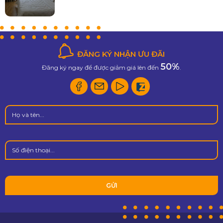
ĐĂNG KÝ NHẬN ƯU ĐÃI
50%
Đăng ký ngay để được giảm giá lên đến
.