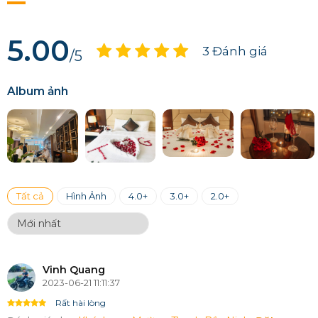
5.00
3 Đánh giá
/5
Album ảnh
Tất cả
Hình Ảnh
4.0+
3.0+
2.0+
Vinh Quang
2023-06-21 11:11:37
Rất hài lòng