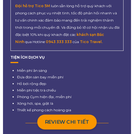
Đội hỗ trợ Tico 5M
luôn sẵn lòng hỗ trợ quý khách với
phong cách phục vụ nhiệt tình, tốc độ phản hồi nhanh và
tư vấn chính xác đảm bảo mang đến trải nghiệm thảnh
thơi trong mỗi chuyến đi. Và đừng bỏ lỡ cơ hội nhận ưu đãi
đặc biệt 10% khi quý khách đặt các
khách sạn Bắc
Ninh
qua Hotline
0943 333 333
của
Tico Travel.
TIỆN ÍCH DỊCH VỤ
Miễn phí ăn sáng
Đưa đón sân bay miễn phí
Hồ bơi rộng đẹp
Miễn phí tiệc trà chiều
Phòng Gym hiện đại, miễn phí
Xông hơi, spa, giặt là
Thiết kế phong cách hoàng gia
REVIEW CHI TIẾT