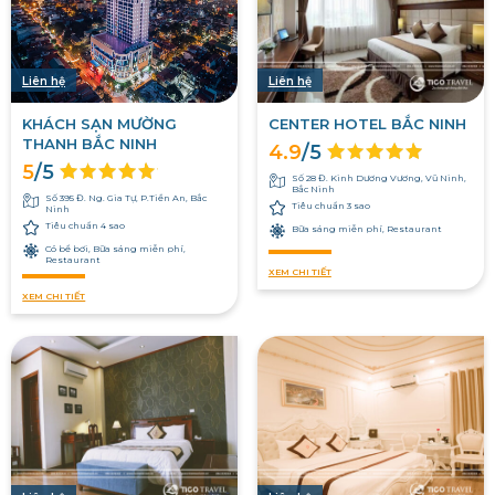
Liên hệ
Liên hệ
KHÁCH SẠN MƯỜNG
CENTER HOTEL BẮC NINH
THANH BẮC NINH
4.9
/5
5
/5
Số 28 Đ. Kinh Dương Vương, Vũ Ninh,
Bắc Ninh
Số 395 Đ. Ng. Gia Tự, P.Tiền An, Bắc
Tiêu chuẩn 3 sao
Ninh
Tiêu chuẩn 4 sao
Bữa sáng miễn phí, Restaurant
Có bể bơi, Bữa sáng miễn phí,
Restaurant
XEM CHI TIẾT
XEM CHI TIẾT