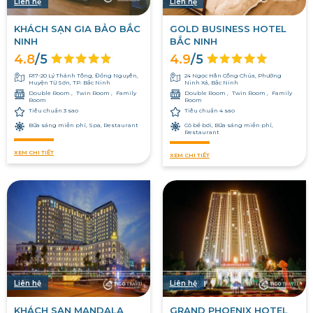
Liên hệ
Liên hệ
KHÁCH SẠN GIA BẢO BẮC
GOLD BUSINESS HOTEL
NINH
BẮC NINH
4.8
/5
4.9
/5
R17-20 Lý Thánh Tông, Đồng Nguyên,
24 Ngọc Hân Công Chúa, Phường
Huyện Từ Sơn, TP. Bắc Ninh
Ninh Xá, Bắc Ninh
Double Room
Twin Room
Family
Double Room
Twin Room
Family
Room
Room
Tiêu chuẩn 3 sao
Tiêu chuẩn 4 sao
Bữa sáng miễn phí, Spa, Restaurant
Có bể bơi, Bữa sáng miễn phí,
Restaurant
XEM CHI TIẾT
XEM CHI TIẾT
Liên hệ
Liên hệ
KHÁCH SẠN MANDALA
GRAND PHOENIX HOTEL