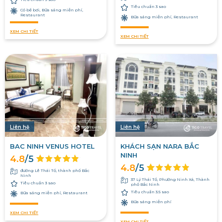
Tiêu chuẩn 3 sao
Có bể bơi, Bữa sáng miễn phí,
Restaurant
Bữa sáng miễn phí, Restaurant
XEM CHI TIẾT
XEM CHI TIẾT
Liên hệ
Liên hệ
BAC NINH VENUS HOTEL
KHÁCH SẠN NARA BẮC
NINH
4.8
/5
4.8
/5
đường Lê Thái Tổ, thành phố Bắc
Ninh
37 Lý Thái Tổ, Phường Ninh Xá, Thành
Tiêu chuẩn 3 sao
phố Bắc Ninh
Tiêu chuẩn 3.5 sao
Bữa sáng miễn phí, Restaurant
Bữa sáng miễn phí
XEM CHI TIẾT
XEM CHI TIẾT