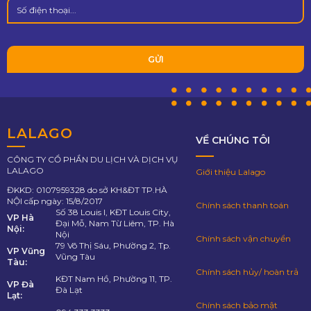
LALAGO
VỀ CHÚNG TÔI
CÔNG TY CỔ PHẦN DU LỊCH VÀ DỊCH VỤ
LALAGO
Giới thiệu Lalago
ĐKKD: 0107959328 do sở KH&ĐT TP.HÀ
NỘI cấp ngày: 15/8/2017
Chính sách thanh toán
Số 38 Louis I, KĐT Louis City,
VP Hà
Đại Mỗ, Nam Từ Liêm, TP. Hà
Nội:
Nội
Chính sách vận chuyển
79 Võ Thị Sáu, Phường 2, Tp.
VP Vũng
Vũng Tàu
Tàu:
Chính sách hủy/ hoàn trả
KĐT Nam Hồ, Phường 11, TP.
VP Đà
Đà Lạt
Lạt:
Chính sách bảo mật