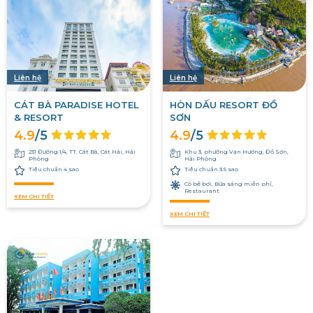
Liên hệ
Liên hệ
CÁT BÀ PARADISE HOTEL
HÒN DẤU RESORT ĐỒ
& RESORT
SƠN
4.9
/5
4.9
/5
231 Đường 1/4, TT. Cát Bà, Cát Hải, Hải
Khu 3, phường Vạn Hương, Đồ Sơn,
Phòng
Hải Phòng
Tiêu chuẩn 4 sao
Tiêu chuẩn 3.5 sao
Có bể bơi, Bữa sáng miễn phí,
Restaurant
XEM CHI TIẾT
XEM CHI TIẾT