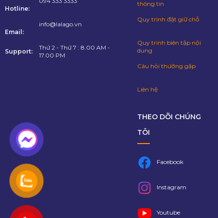
094 333 3333
thông tin
Hotline:
Quy trình đặt giữ chỗ
info@lalago.vn
Email:
Quy trình biên tập nội
Thứ 2 - Thứ 7 : 8.00 AM -
dung
Support:
17.00 PM
Câu hỏi thường gặp
Liên hệ
THEO DÕI CHÚNG
TÔI
Facebook
Instagram
Youtube