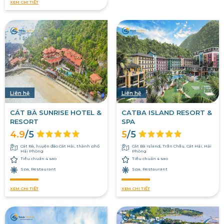
XEM CHI TIẾT
Liên hệ
Liên hệ
CÁT BÀ SUNRISE HOTEL &
CATBA ISLAND RESORT &
RESORT
SPA
4.9
/5
5
/5
Cát Bà, huyện đảo Cát Hải, thành phố
Cát Bà Island, Trân Châu, Cát Hải, Hải
Hải Phòng
Phòng
Tiêu chuẩn 4 sao
Tiêu chuẩn 4 sao
Spa, Restaurant
Spa, Restaurant
XEM CHI TIẾT
XEM CHI TIẾT