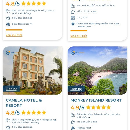
4.8
/5
Vạn Hương, Đồ Sơn, Hải Phòng
đảo Cát Bà, phường Cát Hải, thành
Tiêu chuẩn 5 sao
phố Hải Phòng
1PN, 2PN
Tiêu chuẩn 5 sao
Có bể bơi, Bữa sáng miễn phí, Spa,
Spa, Restaurant
Restaurant
XEM CHI TIẾT
XEM CHI TIẾT
Liên hệ
Liên hệ
CAMELA HOTEL &
MONKEY ISLAND RESORT
RESORT
4.9
/5
4.8
/5
Đảo Cát Dứa - Đảo Khỉ - Đảo Cát Bà -
Hải Phòng
515A Hùng Vương, Quận Hồng Bàng,
Tiêu chuẩn 3 sao
Thành phố Hải Phòng
Tiêu chuẩn 3 sao
Restaurant