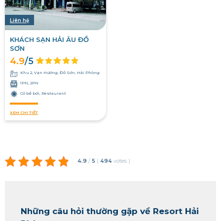
Liên hệ
KHÁCH SẠN HẢI ÂU ĐỒ
SƠN
4.9
/5
Khu 2, Vạn Hương, Đồ Sơn, Hải Phòng
1PN, 2PN
Có bể bơi, Restaurant
XEM CHI TIẾT
4.9
/
5
(
494
votes
)
Những câu hỏi thường gặp về Resort Hải