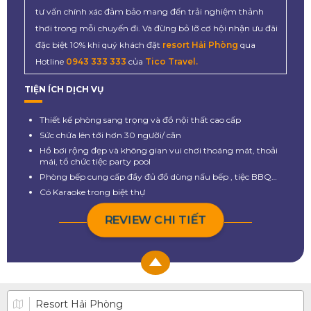
tư vấn chính xác đảm bảo mang đến trải nghiệm thảnh
thơi trong mỗi chuyến đi. Và đừng bỏ lỡ cơ hội nhận ưu đãi
đặc biệt 10% khi quý khách đặt
resort Hải Phòng
qua
Hotline
0943 333 333
của
Tico Travel.
TIỆN ÍCH DỊCH VỤ
Thiết kế phòng sang trọng và đồ nội thất cao cấp
Sức chứa lên tới hơn 30 người/ căn
Hồ bơi rộng đẹp và không gian vui chơi thoáng mát, thoải
mái, tổ chức tiệc party pool
Phòng bếp cung cấp đầy đủ đồ dùng nấu bếp , tiệc BBQ…
Có Karaoke trong biệt thự
REVIEW CHI TIẾT