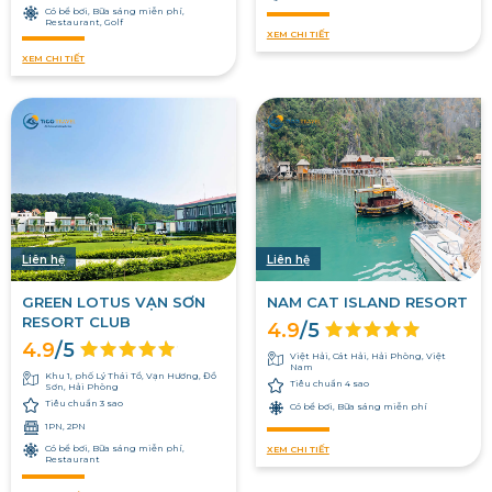
Có bể bơi, Bữa sáng miễn phí,
Restaurant, Golf
XEM CHI TIẾT
XEM CHI TIẾT
Liên hệ
Liên hệ
GREEN LOTUS VẠN SƠN
NAM CAT ISLAND RESORT
RESORT CLUB
4.9
/5
4.9
/5
Việt Hải, Cát Hải, Hải Phòng, Việt
Nam
Khu 1, phố Lý Thái Tổ, Vạn Hương, Đồ
Tiêu chuẩn 4 sao
Sơn, Hải Phòng
Tiêu chuẩn 3 sao
Có bể bơi, Bữa sáng miễn phí
1PN, 2PN
Có bể bơi, Bữa sáng miễn phí,
XEM CHI TIẾT
Restaurant