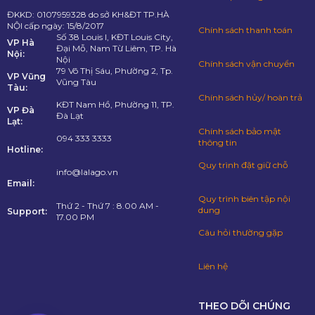
ĐKKD: 0107959328 do sở KH&ĐT TP.HÀ
NỘI cấp ngày: 15/8/2017
Chính sách thanh toán
Số 38 Louis I, KĐT Louis City,
VP Hà
Đại Mỗ, Nam Từ Liêm, TP. Hà
Nội:
Nội
Chính sách vận chuyển
79 Võ Thị Sáu, Phường 2, Tp.
VP Vũng
Vũng Tàu
Tàu:
Chính sách hủy/ hoàn trả
KĐT Nam Hồ, Phường 11, TP.
VP Đà
Đà Lạt
Lạt:
Chính sách bảo mật
094 333 3333
thông tin
Hotline:
Quy trình đặt giữ chỗ
info@lalago.vn
Email:
Quy trình biên tập nội
Thứ 2 - Thứ 7 : 8.00 AM -
dung
Support:
17.00 PM
Câu hỏi thường gặp
Liên hệ
THEO DÕI CHÚNG