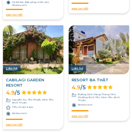
Có bể bơi, Bữa sáng miễn phí,
Restaurant
XEM CHI TIẾT
XEM CHI TIẾT
Liên hệ
Liên hệ
CABILAGI GARDEN
RESORT BA THẬT
RESORT
4.9
/5
4.9
/5
Đường Cách Mạng Tháng Tám,
Phường Bình Tân, Hàm Tân, Bình
Nguyễn Du, Tân Phước, Hàm Tân,
Thuận
Bình Thuận
Restaurant
Tiêu chuẩn 3 sao
Restaurant
XEM CHI TIẾT
XEM CHI TIẾT