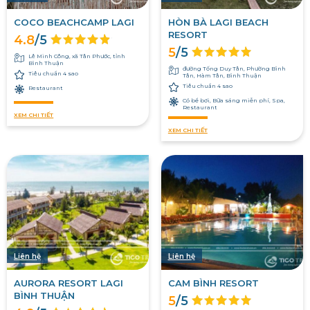
COCO BEACHCAMP LAGI
HÒN BÀ LAGI BEACH
RESORT
4.8
/5
5
/5
Lê Minh Công, xã Tân Phước, tỉnh
Bình Thuận
đường Tống Duy Tân, Phường Bình
Tiêu chuẩn 4 sao
Tân, Hàm Tân, Bình Thuận
Tiêu chuẩn 4 sao
Restaurant
Có bể bơi, Bữa sáng miễn phí, Spa,
Restaurant
XEM CHI TIẾT
XEM CHI TIẾT
Liên hệ
Liên hệ
AURORA RESORT LAGI
CAM BÌNH RESORT
BÌNH THUẬN
5
/5