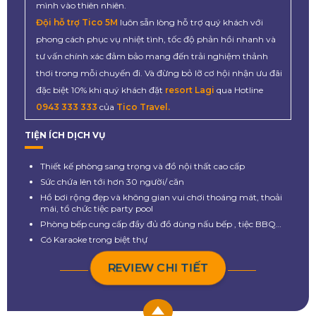
mình vào thiên nhiên.
Đội hỗ trợ Tico 5M
luôn sẵn lòng hỗ trợ quý khách với
phong cách phục vụ nhiệt tình, tốc độ phản hồi nhanh và
tư vấn chính xác đảm bảo mang đến trải nghiệm thảnh
thơi trong mỗi chuyến đi. Và đừng bỏ lỡ cơ hội nhận ưu đãi
đặc biệt 10% khi quý khách đặt
resort Lagi
qua Hotline
0943 333 333
của
Tico Travel.
TIỆN ÍCH DỊCH VỤ
Thiết kế phòng sang trọng và đồ nội thất cao cấp
Sức chứa lên tới hơn 30 người/ căn
Hồ bơi rộng đẹp và không gian vui chơi thoáng mát, thoải
mái, tổ chức tiệc party pool
Phòng bếp cung cấp đầy đủ đồ dùng nấu bếp , tiệc BBQ…
Có Karaoke trong biệt thự
REVIEW CHI TIẾT