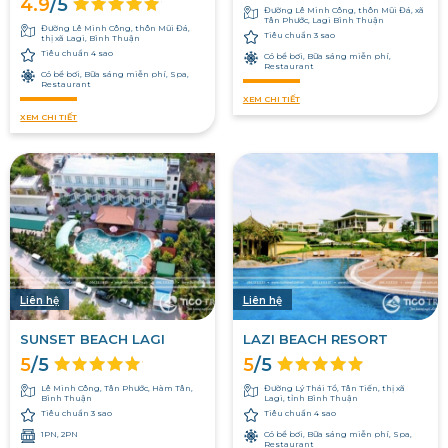
4.9
/5
Đường Lê Minh Công, thôn Mũi Đá, xã
Tân Phước, Lagi Bình Thuận
Đường Lê Minh Công, thôn Mũi Đá,
Tiêu chuẩn 3 sao
thị xã Lagi, Bình Thuận
Tiêu chuẩn 4 sao
Có bể bơi, Bữa sáng miễn phí,
Restaurant
Có bể bơi, Bữa sáng miễn phí, Spa,
Restaurant
XEM CHI TIẾT
XEM CHI TIẾT
Liên hệ
Liên hệ
SUNSET BEACH LAGI
LAZI BEACH RESORT
5
/5
5
/5
Lê Minh Công, Tân Phước, Hàm Tân,
Đường Lý Thái Tổ, Tân Tiến, thị xã
Bình Thuận
Lagi, tỉnh Bình Thuận
Tiêu chuẩn 3 sao
Tiêu chuẩn 4 sao
1PN, 2PN
Có bể bơi, Bữa sáng miễn phí, Spa,
Restaurant