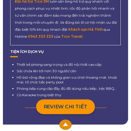
Đội hỗ trợ Tico 5M
luôn sẵn lòng hỗ trợ quý khách với
phong cách phục vụ nhiệt tình, tốc độ phản hồi nhanh và
tư vấn chính xác đảm bảo mang đến trải nghiệm thảnh
thơi trong mỗi chuyến đi. Và đừng bỏ lỡ cơ hội nhận ưu đãi
đặc biệt 10% khi quý khách đặt
khách sạn Hà Tĩnh
qua
Hotline
0943 333 333
của
Tico Travel.
TIỆN ÍCH DỊCH VỤ
Thiết kế phòng sang trọng và đồ nội thất cao cấp
Sức chứa lên tới hơn 30 người/ căn
Hồ bơi rộng đẹp và không gian vui chơi thoáng mát, thoải
mái, tổ chức tiệc party pool
Phòng bếp cung cấp đầy đủ đồ dùng nấu bếp , tiệc BBQ…
Có Karaoke trong biệt thự
REVIEW CHI TIẾT