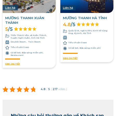
Liên hệ
Liên hệ
MƯỜNG THANH XUÂN
MƯỜNG THANH HÀ TĨNH
THÀNH
4.8
/5
5
/5
Quốc lộ 1A, ngã tư khu kinh tế Vũng
Áng, Kỳ Anh, Hà Tĩnh
Thôn Thành Vân, xã Xuân Thành,
huyện Nghi Xuân, tỉnh Hà Tĩnh
Double Room
Twin Room
Tiêu chuẩn 3 sao
Tiêu chuẩn 5 sao
Có bể bơi, Bữa sáng miễn phí
Có bể bơi, Bữa sáng miễn phí,
Restaurant
XEM CHI TIẾT
XEM CHI TIẾT
4.8
/
5
(
217
votes
)
Những câu hỏi thường gặp về Khách sạn