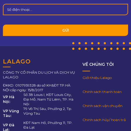
LALAGO
VỀ CHÚNG TÔI
CÔNG TY CỔ PHẦN DU LỊCH VÀ DỊCH VỤ
LALAGO
Giới thiệu Lalago
ĐKKD: 0107959328 do sở KH&ĐT TP.HÀ
NỘI cấp ngày: 15/8/2017
Chính sách thanh toán
Số 38 Louis I, KĐT Louis City,
VP Hà
Đại Mỗ, Nam Từ Liêm, TP. Hà
Nội:
Nội
Chính sách vận chuyển
79 Võ Thị Sáu, Phường 2, Tp.
VP Vũng
Vũng Tàu
Tàu:
Chính sách hủy/ hoàn trả
KĐT Nam Hồ, Phường 11, TP.
VP Đà
Đà Lạt
Lạt: