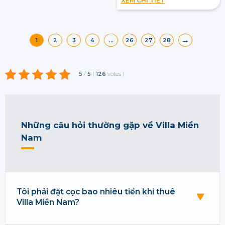
XEM CHI TIẾT
→
1
2
3
4
…
26
27
28
5
/
5
(
126
votes
)
Những câu hỏi thường gặp về Villa Miền
Nam
Tôi phải đặt cọc bao nhiêu tiền khi thuê
Villa Miền Nam?