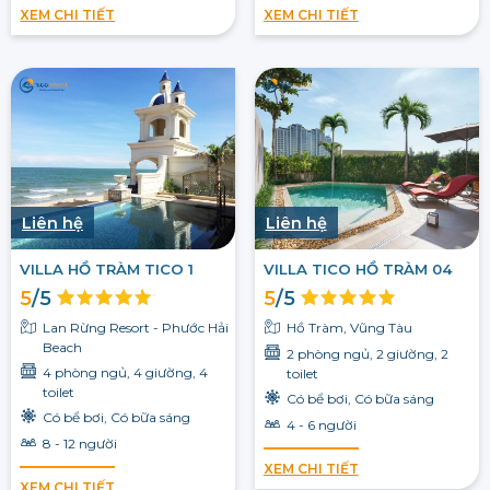
XEM CHI TIẾT
XEM CHI TIẾT
Liên hệ
Liên hệ
VILLA HỒ TRÀM TICO 1
VILLA TICO HỒ TRÀM 04
5
/5
5
/5
Lan Rừng Resort - Phước Hải
Hồ Tràm, Vũng Tàu
Beach
2 phòng ngủ, 2 giường, 2
4 phòng ngủ, 4 giường, 4
toilet
toilet
Có bể bơi, Có bữa sáng
Có bể bơi, Có bữa sáng
4 - 6 người
8 - 12 người
XEM CHI TIẾT
XEM CHI TIẾT