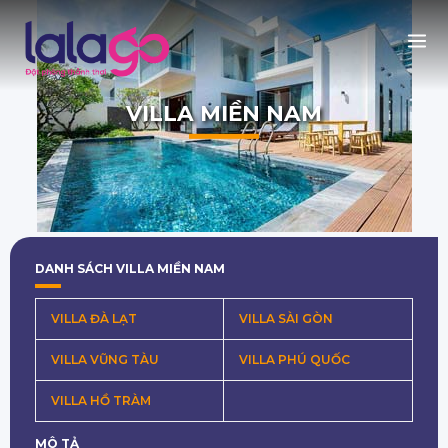
VILLA MIỀN NAM
DANH SÁCH VILLA MIỀN NAM
VILLA ĐÀ LẠT
VILLA SÀI GÒN
VILLA VŨNG TÀU
VILLA PHÚ QUỐC
VILLA HỒ TRÀM
MÔ TẢ