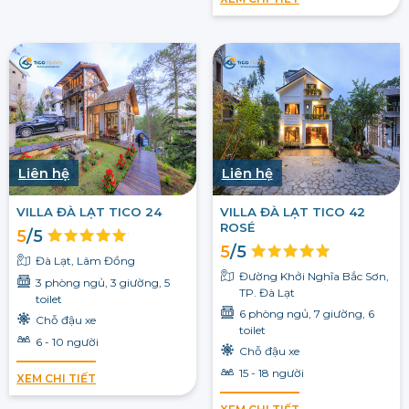
Liên hệ
Liên hệ
VILLA ĐÀ LẠT TICO 24
VILLA ĐÀ LẠT TICO 42
ROSÉ
5
/5
5
/5
Đà Lạt, Lâm Đồng
Đường Khởi Nghĩa Bắc Sơn,
3 phòng ngủ, 3 giường, 5
TP. Đà Lạt
toilet
6 phòng ngủ, 7 giường, 6
Chỗ đậu xe
toilet
6 - 10 người
Chỗ đậu xe
15 - 18 người
XEM CHI TIẾT