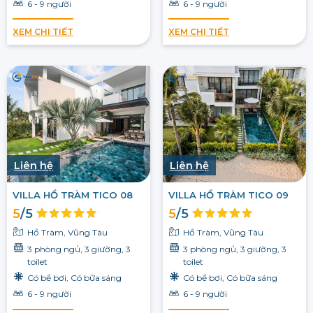
6 - 9 người
6 - 9 người
XEM CHI TIẾT
XEM CHI TIẾT
Liên hệ
Liên hệ
VILLA HỒ TRÀM TICO 08
VILLA HỒ TRÀM TICO 09
5
/5
5
/5
Hồ Tràm, Vũng Tàu
Hồ Tràm, Vũng Tàu
3 phòng ngủ, 3 giường, 3
3 phòng ngủ, 3 giường, 3
toilet
toilet
Có bể bơi, Có bữa sáng
Có bể bơi, Có bữa sáng
6 - 9 người
6 - 9 người