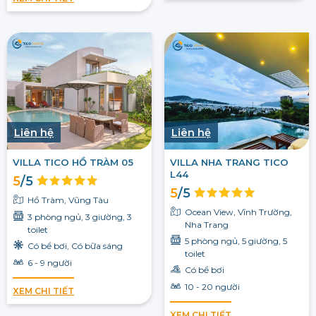
Liên hệ
Liên hệ
VILLA TICO HỒ TRÀM 05
VILLA NHA TRANG TICO
L44
5
/5
5
/5
Hồ Tràm, Vũng Tàu
Ocean View, Vĩnh Trường,
3 phòng ngủ, 3 giường, 3
Nha Trang
toilet
5 phòng ngủ, 5 giường, 5
Có bể bơi, Có bữa sáng
toilet
6 - 9 người
Có bể bơi
10 - 20 người
XEM CHI TIẾT
XEM CHI TIẾT