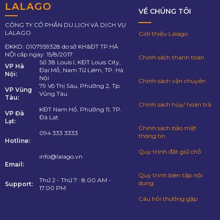
LALAGO
VỀ CHÚNG TÔI
CÔNG TY CỔ PHẦN DU LỊCH VÀ DỊCH VỤ
LALAGO
Giới thiệu Lalago
ĐKKD: 0107959328 do sở KH&ĐT TP.HÀ
NỘI cấp ngày: 15/8/2017
Chính sách thanh toán
Số 38 Louis I, KĐT Louis City,
VP Hà
Đại Mỗ, Nam Từ Liêm, TP. Hà
Nội:
Nội
Chính sách vận chuyển
79 Võ Thị Sáu, Phường 2, Tp.
VP Vũng
Vũng Tàu
Tàu:
Chính sách hủy/ hoàn trả
KĐT Nam Hồ, Phường 11, TP.
VP Đà
Đà Lạt
Lạt:
Chính sách bảo mật
094 333 3333
thông tin
Hotline:
Quy trình đặt giữ chỗ
info@lalago.vn
Email:
Quy trình biên tập nội
Thứ 2 - Thứ 7 : 8.00 AM -
dung
Support:
17.00 PM
Câu hỏi thường gặp