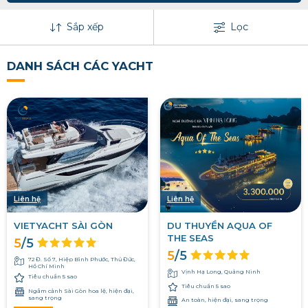
Sắp xếp
Lọc
DANH SÁCH CÁC YACHT
Liên hệ
Liên hệ
VIETYACHT SÀI GÒN
DU THUYỀN AQUA OF
THE SEAS
5
/5
5
/5
72 Đ. Số 7, Hiệp Bình Phước, Thủ Đức,
Hồ Chí Minh
Vịnh Hạ Long, Quảng Ninh
Tiêu chuẩn 5 sao
Tiêu chuẩn 5 sao
Ngắm cảnh Sài Gòn hoa lệ, hiện đại,
sang trọng
An toàn, hiện đại, sang trọng