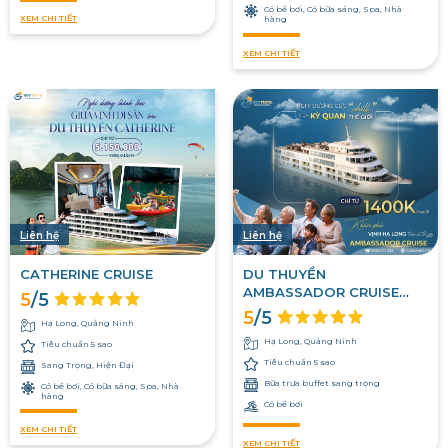
Có bể bơi, Có bữa sáng, Spa, Nhà
XEM CHI TIẾT
hàng
XEM CHI TIẾT
Liên hệ
Liên hệ
CATHERINE CRUISE
DU THUYỀN
AMBASSADOR CRUISE
5
/5
DAILY
5
/5
Hạ Long, Quảng Ninh
Hạ Long, Quảng Ninh
Tiêu chuẩn 5 sao
Tiêu chuẩn 5 sao
Sang Trọng, Hiện Đại
Bữa trưa buffet sang trọng
Có bể bơi, Có bữa sáng, Spa, Nhà
hàng
Có bể bơi
XEM CHI TIẾT
XEM CHI TIẾT