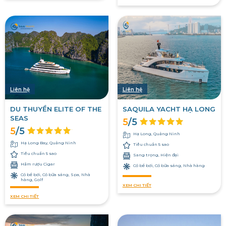
Liên hệ
Liên hệ
DU THUYỀN ELITE OF THE
SAQUILA YACHT HẠ LONG
SEAS
5
/5
5
/5
Hạ Long, Quảng Ninh
Hạ Long Bay, Quảng Ninh
Tiêu chuẩn 5 sao
Tiêu chuẩn 5 sao
Sang trọng, Hiện đại
Hầm rượu Cigar
Có bể bơi, Có bữa sáng, Nhà hàng
Có bể bơi, Có bữa sáng, Spa, Nhà
hàng, Golf
XEM CHI TIẾT
XEM CHI TIẾT