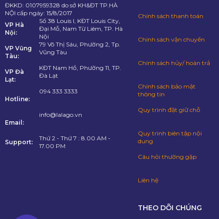
ĐKKD: 0107959328 do sở KH&ĐT TP.HÀ
NỘI cấp ngày: 15/8/2017
Chính sách thanh toán
Số 38 Louis I, KĐT Louis City,
VP Hà
Đại Mỗ, Nam Từ Liêm, TP. Hà
Nội:
Nội
Chính sách vận chuyển
79 Võ Thị Sáu, Phường 2, Tp.
VP Vũng
Vũng Tàu
Tàu:
Chính sách hủy/ hoàn trả
KĐT Nam Hồ, Phường 11, TP.
VP Đà
Đà Lạt
Lạt:
Chính sách bảo mật
094 333 3333
thông tin
Hotline:
Quy trình đặt giữ chỗ
info@lalago.vn
Email:
Quy trình biên tập nội
Thứ 2 - Thứ 7 : 8.00 AM -
dung
Support:
17.00 PM
Câu hỏi thường gặp
Liên hệ
THEO DÕI CHÚNG