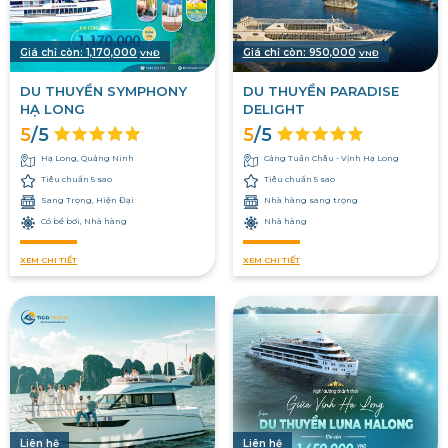
Giá chỉ còn:
1,170,000
Giá chỉ còn:
950,000
VNĐ
VNĐ
DU THUYỀN SYMPHONY
DU THUYỀN PARADISE
HẠ LONG
DELIGHT
5
/5
5
/5
Hạ Long, Quảng Ninh
Cảng Tuần Châu - Vịnh Hạ Long
Tiêu chuẩn 5 sao
Tiêu chuẩn 5 sao
Sang Trọng, Hiện Đại
Nhà hàng sang trọng
Có bể bơi, Nhà hàng
Nhà hàng
XEM CHI TIẾT
XEM CHI TIẾT
Liên hệ
Liên hệ