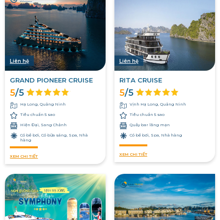
Liên hệ
Liên hệ
GRAND PIONEER CRUISE
RITA CRUISE
5
/5
5
/5
Hạ Long, Quảng Ninh
Vịnh Hạ Long, Quảng Ninh
Tiêu chuẩn 5 sao
Tiêu chuẩn 5 sao
Hiện Đại, Sang Chảnh
Quầy bar lãng mạn
Có bể bơi, Có bữa sáng, Spa, Nhà
Có bể bơi, Spa, Nhà hàng
hàng
XEM CHI TIẾT
XEM CHI TIẾT