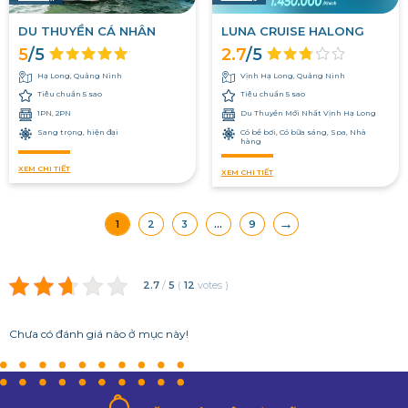
DU THUYỀN CÁ NHÂN
LUNA CRUISE HALONG
5
/5
2.7
/5
Hạ Long, Quảng Ninh
Vịnh Hạ Long, Quảng Ninh
Tiêu chuẩn 5 sao
Tiêu chuẩn 5 sao
1PN, 2PN
Du Thuyền Mới Nhất Vịnh Hạ Long
Sang trọng, hiện đại
Có bể bơi, Có bữa sáng, Spa, Nhà
hàng
XEM CHI TIẾT
XEM CHI TIẾT
→
1
2
3
…
9
2.7
/
5
(
12
votes
)
Chưa có đánh giá nào ở mục này!