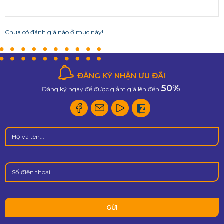
Chưa có đánh giá nào ở mục này!
ĐĂNG KÝ NHẬN ƯU ĐÃI
50%
Đăng ký ngay để được giảm giá lên đến
.