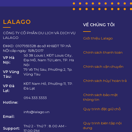
LALAGO
VỀ CHÚNG TÔI
CÔNG TY CỔ PHẦN DU LỊCH VÀ DỊCH VỤ
LALAGO
Giới thiệu Lalago
ĐKKD: 0107959328 do sở KH&ĐT TP.HÀ
NỘI cấp ngày: 15/8/2017
Chính sách thanh toán
Số 38 Louis I, KĐT Louis City,
VP Hà
Đại Mỗ, Nam Từ Liêm, TP. Hà
Nội:
Nội
Chính sách vận chuyển
79 Võ Thị Sáu, Phường 2, Tp.
VP Vũng
Vũng Tàu
Tàu:
Chính sách hủy/ hoàn trả
KĐT Nam Hồ, Phường 11, TP.
VP Đà
Đà Lạt
Lạt:
Chính sách bảo mật
094 333 3333
thông tin
Hotline:
Quy trình đặt giữ chỗ
info@lalago.vn
Email:
Quy trình biên tập nội
Thứ 2 - Thứ 7 : 8.00 AM -
dung
Support:
17.00 PM