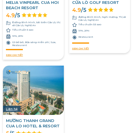
MELIA VINPEARL CUA HOI
CỬA LÒ GOLF RESORT
BEACH RESORT
4.9
/5
4.9
/5
đường Bình Minh, Nghi Hương, Thị xã
Cửa Lò, Nghệ An
Đường Bình Minh, bãi biển Cửa Lò, thị
Tiêu chuẩn 3.5 sao
xã Cửa Lò, Nghệ An
Tiêu chuẩn 5 sao
1PN, 2PN
1PN, 2PN
Restaurant
Có bể bơi, Bữa sáng miễn phí, Spa,
Restaurant
XEM CHI TIẾT
XEM CHI TIẾT
Liên hệ
MƯỜNG THANH GRAND
CUA LO HOTEL & RESORT