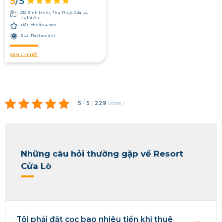
5
/5
232 Bình Minh, Thu Thuỷ, Cửa Lò,
Nghệ An
Tiêu chuẩn 4 sao
Spa, Restaurant
XEM CHI TIẾT
5
/
5
(
229
votes
)
Những câu hỏi thường gặp về Resort
Cửa Lò
Tôi phải đặt cọc bao nhiêu tiền khi thuê