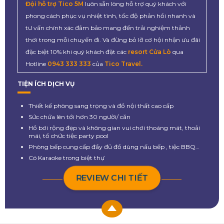
Đội hỗ trợ Tico 5M
luôn sẵn lòng hỗ trợ quý khách với
phong cách phục vụ nhiệt tình, tốc độ phản hồi nhanh và
tư vấn chính xác đảm bảo mang đến trải nghiệm thảnh
thơi trong mỗi chuyến đi. Và đừng bỏ lỡ cơ hội nhận ưu đãi
đặc biệt 10% khi quý khách đặt các
resort Cửa Lò
qua
Hotline
0943 333 333
của
Tico Travel.
TIỆN ÍCH DỊCH VỤ
Thiết kế phòng sang trọng và đồ nội thất cao cấp
Sức chứa lên tới hơn 30 người/ căn
Hồ bơi rộng đẹp và không gian vui chơi thoáng mát, thoải
mái, tổ chức tiệc party pool
Phòng bếp cung cấp đầy đủ đồ dùng nấu bếp , tiệc BBQ…
Có Karaoke trong biệt thự
REVIEW CHI TIẾT