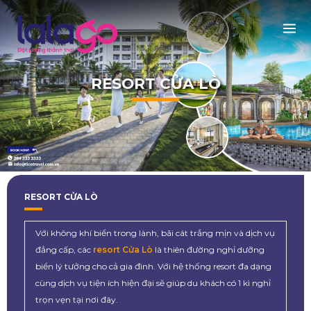
RESORT CỬA LÒ
RESORT CỬA LÒ
Với không khí biển trong lành, bãi cát trắng mịn và dịch vụ
đẳng cấp, các
resort Cửa Lò
là thiên đường nghỉ dưỡng
biển lý tưởng cho cả gia đình. Với hệ thống resort đa dạng
cùng dịch vụ tiện ích hiện đại sẽ giúp du khách có 1 kì nghỉ
trọn vẹn tại nơi đây.