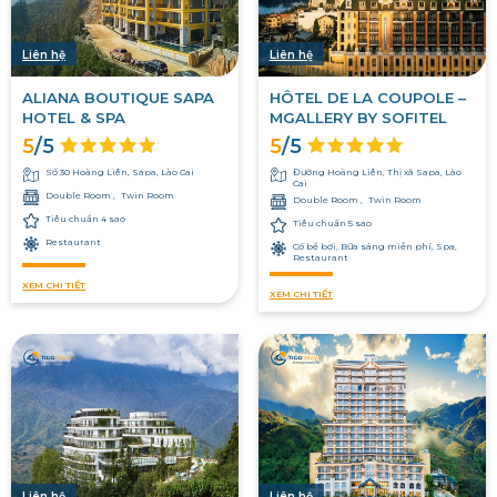
Liên hệ
Liên hệ
ALIANA BOUTIQUE SAPA
HÔTEL DE LA COUPOLE –
HOTEL & SPA
MGALLERY BY SOFITEL
5
/5
5
/5
Số 30 Hoàng Liên, Sapa, Lào Cai
Đường Hoàng Liên, Thị xã Sapa, Lào
Cai
Double Room
Twin Room
Double Room
Twin Room
Tiêu chuẩn 4 sao
Tiêu chuẩn 5 sao
Restaurant
Có bể bơi, Bữa sáng miễn phí, Spa,
Restaurant
XEM CHI TIẾT
XEM CHI TIẾT
Liên hệ
Liên hệ