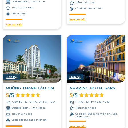
Double Room
Twin Room
Tiêu chuẩn 4 sao
Tiêu chuẩn 4 sao
Có bể bơi, Restaurant
Restaurant
XEM CHI TIẾT
XEM CHI TIẾT
Liên hệ
Liên hệ
MƯỜNG THANH LÀO CAI
AMAZING HOTEL SAPA
5
/5
5
/5
Số 86 Thanh Niên, Duyên Hải, Lào Cai
Đ. Đông Lợi, TT. Sa Pa, Sa Pa
Double Room
Twin Room
Tiêu chuẩn 4 sao
Tiêu chuẩn 3 sao
Có bể bơi, Bữa sáng miễn phí, Spa,
Restaurant
Có bể bơi, Bữa sáng miễn phí
XEM CHI TIẾT