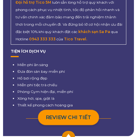
Đội hỗ trợ Tico 5M
luôn sẵn lòng hỗ trợ quý khách với
phong cách phục vụ nhiệt tình, tốc độ phản hồi nhanh và
tư vấn chính xác đảm bảo mang đến trải nghiệm thảnh
thơi trong mỗi chuyến đi. Và đừng bỏ lỡ cơ hội nhận ưu đãi
đặc biệt 10% khi quý khách đặt các
khách sạn Sa Pa
qua
Hotline
0943 333 333
của
Tico Travel.
TIỆN ÍCH DỊCH VỤ
Miễn phí ăn sáng
Đưa đón sân bay miễn phí
Hồ bơi rộng đẹp
Miễn phí tiệc trà chiều
Phòng Gym hiện đại, miễn phí
Xông hơi, spa, giặt là
Thiết kế phong cách hoàng gia
REVIEW CHI TIẾT