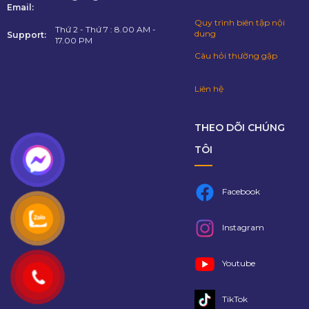
Email:
Quy trình biên tập nội
Thứ 2 - Thứ 7 : 8.00 AM -
dung
Support:
17.00 PM
Câu hỏi thường gặp
Liên hệ
THEO DÕI CHÚNG
TÔI
Facebook
Instagram
Youtube
TikTok