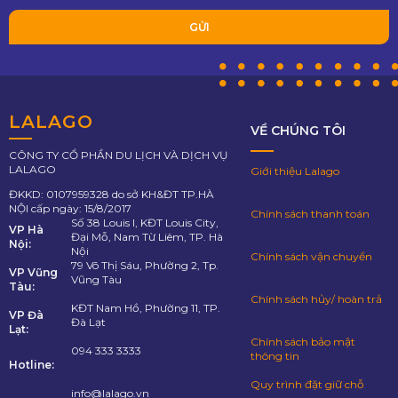
LALAGO
VỀ CHÚNG TÔI
CÔNG TY CỔ PHẦN DU LỊCH VÀ DỊCH VỤ
LALAGO
Giới thiệu Lalago
ĐKKD: 0107959328 do sở KH&ĐT TP.HÀ
NỘI cấp ngày: 15/8/2017
Chính sách thanh toán
Số 38 Louis I, KĐT Louis City,
VP Hà
Đại Mỗ, Nam Từ Liêm, TP. Hà
Nội:
Nội
Chính sách vận chuyển
79 Võ Thị Sáu, Phường 2, Tp.
VP Vũng
Vũng Tàu
Tàu:
Chính sách hủy/ hoàn trả
KĐT Nam Hồ, Phường 11, TP.
VP Đà
Đà Lạt
Lạt:
Chính sách bảo mật
094 333 3333
thông tin
Hotline:
Quy trình đặt giữ chỗ
info@lalago.vn