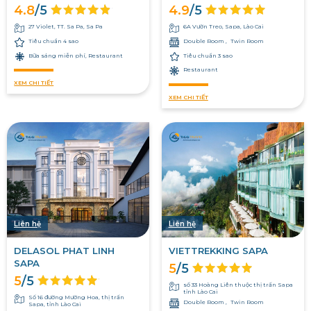
4.8
/5
4.9
/5
27 Violet, TT. Sa Pa, Sa Pa
6A Vườn Treo, Sapa, Lào Cai
Tiêu chuẩn 4 sao
Double Room
Twin Room
Bữa sáng miễn phí, Restaurant
Tiêu chuẩn 3 sao
Restaurant
XEM CHI TIẾT
XEM CHI TIẾT
Liên hệ
Liên hệ
DELASOL PHAT LINH
VIETTREKKING SAPA
SAPA
5
/5
5
/5
số 33 Hoàng Liên thuộc thị trấn Sapa
tỉnh Lào Cai
Số 16 đường Mường Hoa, thị trấn
Double Room
Twin Room
Sapa, tỉnh Lào Cai