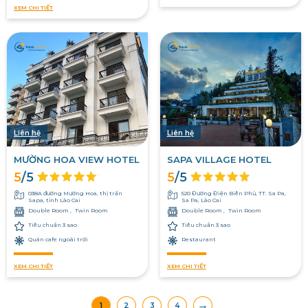
XEM CHI TIẾT
Liên hệ
Liên hệ
MƯỜNG HOA VIEW HOTEL
SAPA VILLAGE HOTEL
5
/5
5
/5
038A đường Mường Hoa, thị trấn
520 Đường Điện Biên Phủ, TT. Sa Pa,
Sapa, tỉnh Lào Cai
Sa Pa, Lào Cai
Double Room
Twin Room
Double Room
Twin Room
Tiêu chuẩn 3 sao
Tiêu chuẩn 3 sao
Quán cafe ngoài trời
Restaurant
XEM CHI TIẾT
XEM CHI TIẾT
→
1
2
3
4