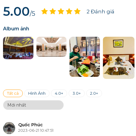
5.00
2 Đánh giá
/5
Album ảnh
Tất cả
Hình Ảnh
4.0+
3.0+
2.0+
Quốc Phúc
2023-06-21 10:47:51