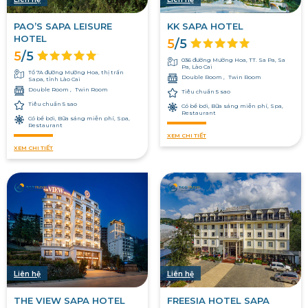
PAO’S SAPA LEISURE
KK SAPA HOTEL
HOTEL
5
/5
5
/5
036 đường Mường Hoa, TT. Sa Pa, Sa
Pa, Lào Cai
Tổ 7A đường Mường Hoa, thị trấn
Double Room
Twin Room
Sapa, tỉnh Lào Cai
Double Room
Twin Room
Tiêu chuẩn 5 sao
Tiêu chuẩn 5 sao
Có bể bơi, Bữa sáng miễn phí, Spa,
Restaurant
Có bể bơi, Bữa sáng miễn phí, Spa,
Restaurant
XEM CHI TIẾT
XEM CHI TIẾT
Liên hệ
Liên hệ
THE VIEW SAPA HOTEL
FREESIA HOTEL SAPA