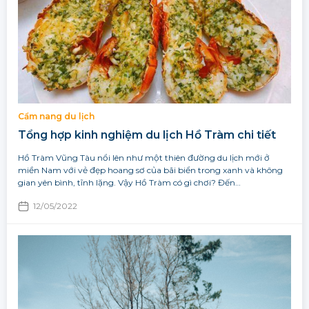
Cẩm nang du lịch
Tổng hợp kinh nghiệm du lịch Hồ Tràm chi tiết
Hồ Tràm Vũng Tàu nổi lên như một thiên đường du lịch mới ở
miền Nam với vẻ đẹp hoang sơ của bãi biển trong xanh và không
gian yên bình, tĩnh lặng. Vậy Hồ Tràm có gì chơi? Đến…
12/05/2022