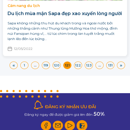
Cẩm nang du lịch
Du lịch mùa mận Sapa đẹp xao xuyến lòng người
Sapa không những thu hút du khách trong và ngoài nước bởi
những thắng cảnh như Thung lũng Mường Hoa thơ mộng, đỉnh
núi Fansipan hùng vĩ,... từ lúc chìm trong làn tuyết trắng muốt
lạnh lẽo đến lúc bừng…
12/05/2022
«
»
1
…
119
120
121
122
123
…
131
ĐĂNG KÝ NHẬN ƯU ĐÃI
50%
Đăng ký ngay để được giảm giá lên đến
.