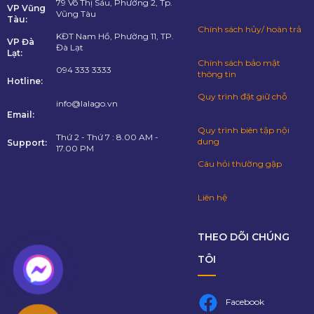
79 Võ Thị Sáu, Phường 2, Tp.
VP Vũng
Vũng Tàu
Tàu:
Chính sách hủy/ hoàn trả
KĐT Nam Hồ, Phường 11, TP.
VP Đà
Đà Lạt
Lạt:
Chính sách bảo mật
094 333 3333
thông tin
Hotline:
Quy trình đặt giữ chỗ
info@lalago.vn
Email:
Quy trình biên tập nội
Thứ 2 - Thứ 7 : 8.00 AM -
dung
Support:
17.00 PM
Câu hỏi thường gặp
Liên hệ
THEO DÕI CHÚNG
TÔI
Facebook