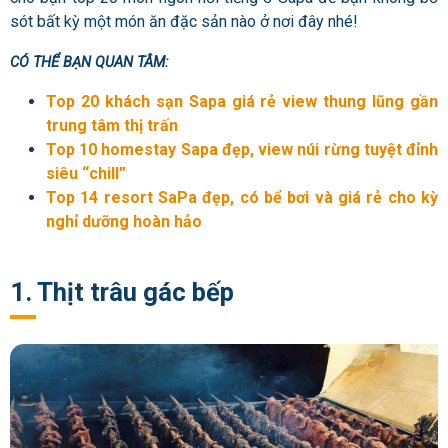
sót bất kỳ một món ăn đặc sản nào ở nơi đây nhé!
CÓ THỂ BẠN QUAN TÂM:
Top 20 khách sạn Sapa giá rẻ view thung lũng gần
trung tâm thị trấn
Top 10 homestay Sapa đẹp, view núi rừng tuyệt đỉnh
siêu “chill”
Top 14 resort SaPa đẹp, có bể bơi và giá rẻ cho kỳ
nghỉ dưỡng hoàn hảo
1. Thịt trâu gác bếp