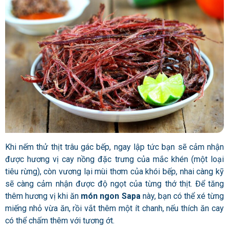
Khi nếm thử thịt trâu gác bếp, ngay lập tức bạn sẽ cảm nhận
được hương vị cay nồng đặc trưng của mắc khén (một loại
tiêu rừng), còn vương lại mùi thơm của khói bếp, nhai càng kỹ
sẽ càng cảm nhận được độ ngọt của từng thớ thịt. Để tăng
thêm hương vị khi ăn
món ngon Sapa
này, bạn có thể xé từng
miếng nhỏ vừa ăn, rồi vắt thêm một ít chanh, nếu thích ăn cay
có thể chấm thêm với tương ớt.