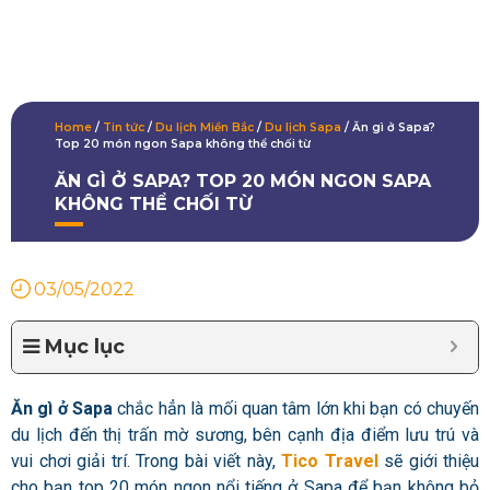
Home
/
Tin tức
/
Du lịch Miền Bắc
/
Du lịch Sapa
/
Ăn gì ở Sapa?
Top 20 món ngon Sapa không thể chối từ
ĂN GÌ Ở SAPA? TOP 20 MÓN NGON SAPA
KHÔNG THỂ CHỐI TỪ
03/05/2022
Mục lục
Ăn gì ở Sapa
chắc hẳn là mối quan tâm lớn khi bạn có chuyến
du lịch đến thị trấn mờ sương, bên cạnh địa điểm lưu trú và
vui chơi giải trí. Trong bài viết này,
Tico Travel
sẽ giới thiệu
cho bạn top 20 món ngon nổi tiếng ở Sapa để bạn không bỏ