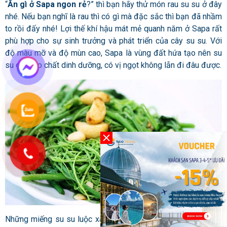
“
Ăn gì ở Sapa ngon rẻ
?” thì bạn hãy thử món rau su su ở đây
nhé. Nếu bạn nghĩ là rau thì có gì mà đặc sắc thì bạn đã nhầm
to rồi đấy nhé! Lợi thế khí hậu mát mẻ quanh năm ở Sapa rất
phù hợp cho sự sinh trưởng và phát triển của cây su su. Với
độ màu mỡ và độ mùn cao, Sapa là vùng đất hứa tạo nên su
su dồi dào chất dinh dưỡng, có vị ngọt không lẫn đi đâu được.
Những miếng su su luộc xanh rờn, chấm cùng với muối vừng