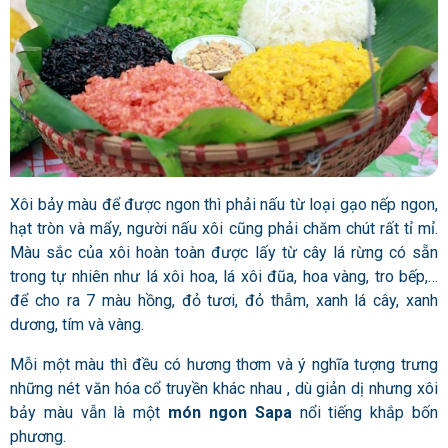
Xôi bảy màu để được ngon thì phải nấu từ loại gạo nếp ngon,
hạt tròn và mẩy, người nấu xôi cũng phải chăm chút rất tỉ mỉ.
Màu sắc của xôi hoàn toàn được lấy từ cây lá rừng có sẵn
trong tự nhiên như lá xôi hoa, lá xôi đũa, hoa vàng, tro bếp,…
để cho ra 7 màu hồng, đỏ tươi, đỏ thẫm, xanh lá cây, xanh
dương, tím và vàng.
Mỗi một màu thì đều có hương thơm và ý nghĩa tượng trưng
những nét văn hóa cổ truyền khác nhau , dù giản dị nhưng xôi
bảy màu vẫn là một
món ngon Sapa
nổi tiếng khắp bốn
phương.