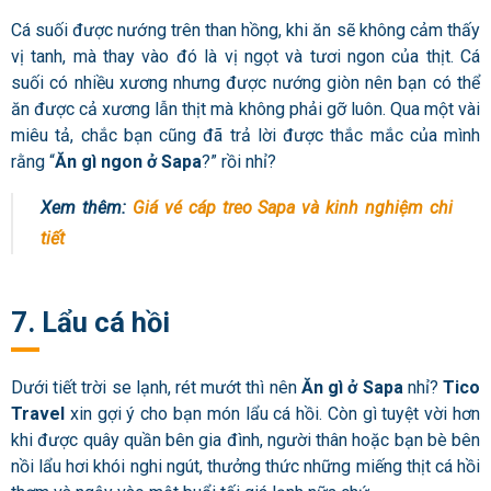
Cá suối được nướng trên than hồng, khi ăn sẽ không cảm thấy
vị tanh, mà thay vào đó là vị ngọt và tươi ngon của thịt. Cá
suối có nhiều xương nhưng được nướng giòn nên bạn có thể
ăn được cả xương lẫn thịt mà không phải gỡ luôn. Qua một vài
miêu tả, chắc bạn cũng đã trả lời được thắc mắc của mình
rằng “
Ăn gì ngon ở Sapa
?” rồi nhỉ?
Xem thêm:
Giá vé cáp treo Sapa và kinh nghiệm chi
tiết
7. Lẩu cá hồi
Dưới tiết trời se lạnh, rét mướt thì nên
Ăn gì ở Sapa
nhỉ?
Tico
Travel
xin gợi ý cho bạn món lẩu cá hồi. Còn gì tuyệt vời hơn
khi được quây quần bên gia đình, người thân hoặc bạn bè bên
nồi lẩu hơi khói nghi ngút, thưởng thức những miếng thịt cá hồi