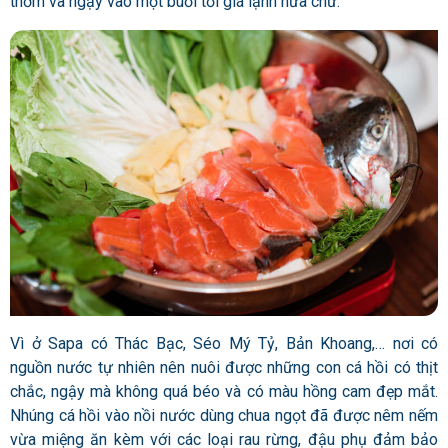
thơm và ngậy vào một buổi tối giá lạnh nữa chứ.
Vì ở Sapa có Thác Bạc, Séo Mý Tỷ, Bản Khoang,… nơi có
nguồn nước tự nhiên nên nuôi được những con cá hồi có thịt
chắc, ngậy mà không quá béo và có màu hồng cam đẹp mắt.
Nhúng cá hồi vào nồi nước dùng chua ngọt đã được nêm nếm
vừa miệng ăn kèm với các loại rau rừng, đậu phụ đảm bảo