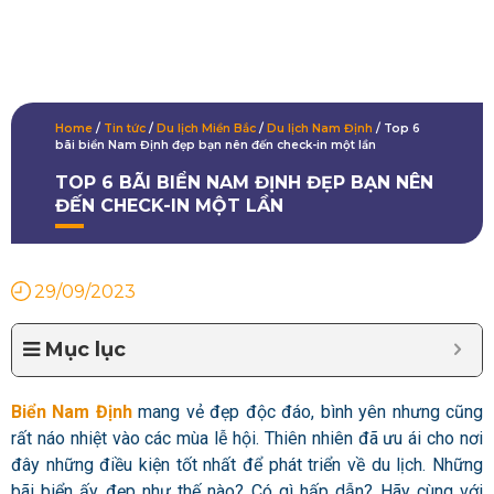
Home
/
Tin tức
/
Du lịch Miền Bắc
/
Du lịch Nam Định
/
Top 6
bãi biển Nam Định đẹp bạn nên đến check-in một lần
TOP 6 BÃI BIỂN NAM ĐỊNH ĐẸP BẠN NÊN
ĐẾN CHECK-IN MỘT LẦN
29/09/2023
Mục lục
Biển Nam Định
mang vẻ đẹp độc đáo, bình yên nhưng cũng
rất náo nhiệt vào các mùa lễ hội. Thiên nhiên đã ưu ái cho nơi
đây những điều kiện tốt nhất để phát triển về du lịch. Những
bãi biển ấy đẹp như thế nào? Có gì hấp dẫn? Hãy cùng với