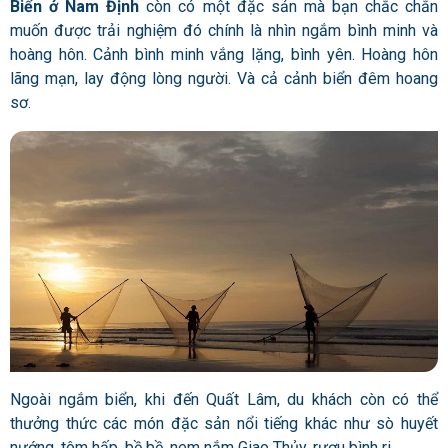
Biển ở Nam Định
còn có một đặc sản mà bạn chắc chắn
muốn được trải nghiệm đó chính là nhìn ngắm bình minh và
hoàng hôn. Cảnh bình minh vắng lặng, bình yên. Hoàng hôn
lãng mạn, lay động lòng người. Và cả cảnh biển đêm hoang
sơ.
Ngoài ngắm biển, khi đến Quất Lâm, du khách còn có thể
thưởng thức các món đặc sản nổi tiếng khác như sò huyết
nướng, tôm hấp, bề bề, nem nắm Giao Thủy, rượu bình ri…