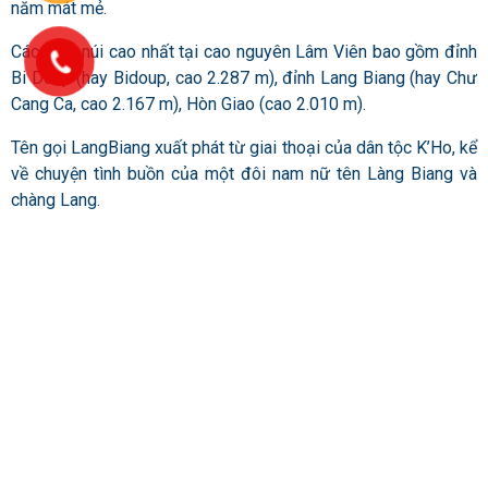
năm mát mẻ.
Các đỉnh núi cao nhất tại cao nguyên Lâm Viên bao gồm đỉnh
Bi Doup (hay Bidoup, cao 2.287 m), đỉnh Lang Biang (hay Chư
Cang Ca, cao 2.167 m), Hòn Giao (cao 2.010 m).
Tên gọi LangBiang xuất phát từ giai thoại của dân tộc K’Ho, kể
về chuyện tình buồn của một đôi nam nữ tên Làng Biang và
chàng Lang.
Theo đó, họ đem lòng yêu nhau nhưng không thể đến với nhau
do luật tục khắt khe, nên chọn cái chết để giữ trọn tình yêu rồi
hóa thân thành 2 ngọn núi cao nằm cạnh nhau với tên gọi núi
LangBiang.
Cao nguyên Lâm Viên là khu dự trữ sinh quyển Thế giới đầu
tiên và duy nhất của Tây Nguyên v
ới
748 loài động vật cùng
1940 loài thực vật sinh sống trong nhiều hệ sinh thái đặc hữu.
Cao nguyên Lâm Viên cũng được mệnh danh là lá phổi xanh
của Đà Lạt và Tây Nguyên với diện tích 275.439 ha rừng thông