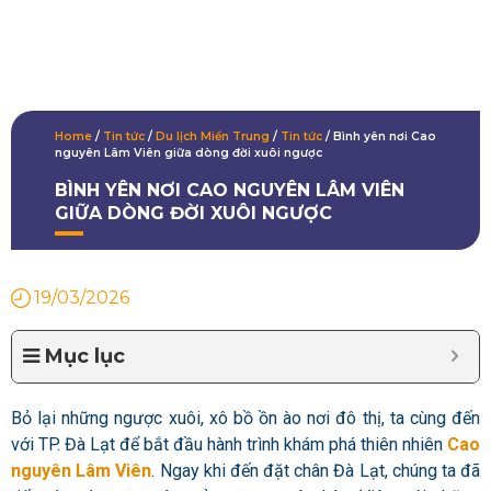
Home
/
Tin tức
/
Du lịch Miền Trung
/
Tin tức
/
Bình yên nơi Cao
nguyên Lâm Viên giữa dòng đời xuôi ngược
BÌNH YÊN NƠI CAO NGUYÊN LÂM VIÊN
GIỮA DÒNG ĐỜI XUÔI NGƯỢC
19/03/2026
Mục lục
Bỏ lại những ngược xuôi, xô bồ ồn ào nơi đô thị, ta cùng đến
với TP. Đà Lạt để bắt đầu hành trình khám phá thiên nhiên
Cao
nguyên Lâm Viên
. Ngay khi đến đặt chân Đà Lạt, chúng ta đã