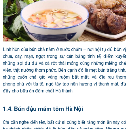
Linh hồn của bún chả nằm ở nước chấm – nơi hội tụ đủ bốn vị
chua, cay, mặn, ngọt trong sự cân bằng tinh tế, điểm xuyết
những sợi đu đủ và cà rốt thái mỏng cùng những miếng chả
viên, thịt nướng thơm phức. Bên cạnh đó là mẹt bún trắng tinh,
những cuốn chả giò vàng ruộm bắt mắt, và đĩa rau thơm
phong phú với tía tô, ngò tây tạo nên hương vị thanh mát, đủ
đầy cho bữa ăn đậm chất Hà thành.
1.4. Bún đậu mắm tôm Hà Nội
Chỉ cần nghe đến tên, bất cứ ai cũng biết rằng món ăn này có