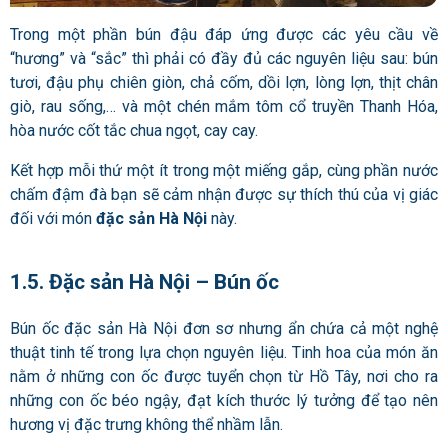
Trong một phần bún đậu đáp ứng được các yêu cầu về
“hương” và “sắc” thì phải có đầy đủ các nguyên liệu sau: bún
tươi, đậu phụ chiên giòn, chả cốm, dồi lợn, lòng lợn, thịt chân
giò, rau sống,… và một chén mắm tôm cổ truyền Thanh Hóa,
hòa nước cốt tắc chua ngọt, cay cay.
Kết hợp mỗi thứ một ít trong một miếng gắp, cùng phần nước
chấm đậm đà bạn sẽ cảm nhận được sự thích thú của vị giác
đối với món
đặc sản Hà Nội
này.
1.5.
Đ
ặc sản Hà Nội – Bún ốc
Bún ốc đặc sản Hà Nội đơn sơ nhưng ẩn chứa cả một nghệ
thuật tinh tế trong lựa chọn nguyên liệu. Tinh hoa của món ăn
nằm ở những con ốc được tuyển chọn từ Hồ Tây, nơi cho ra
những con ốc béo ngậy, đạt kích thước lý tưởng để tạo nên
hương vị đặc trưng không thể nhầm lẫn.