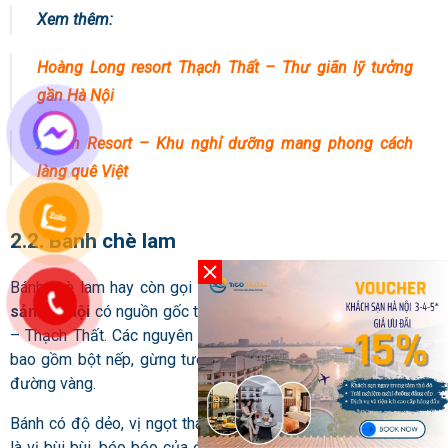
Xem thêm:
Hoàng Long resort Thạch Thất – Thư giãn lỹ tưởng
gần Hà Nội
Asean Resort – Khu nghỉ dưỡng mang phong cách
làng quê Việt
2.2. Bánh chè lam
Bánh chè lam hay còn gọi là chè Lam là một
món bánh đặc
sản Hà Nội
có nguồn gốc từ làng nghề truyền thống Thạch Xá
– Thạch Thất. Các nguyên liệu làm nên món bánh dân dã này
bao gồm bột nếp, gừng tươi, đậu phộng, mạch nha, mật mía,
đường vàng.
Bánh có độ dẻo, vị ngọt thanh của đường mía, xen kẽ vào đó
là vị bùi bùi, béo béo của đậu phộng rang, và một chút vị cay