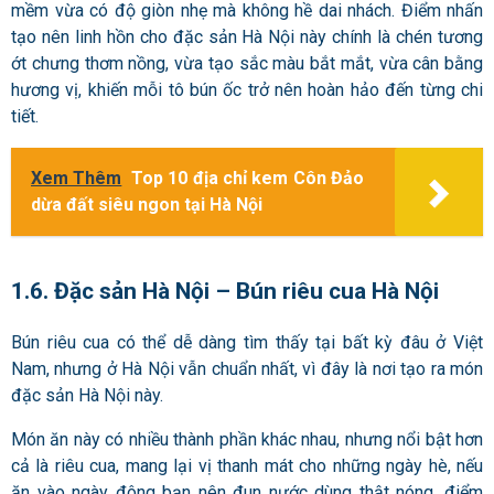
mềm vừa có độ giòn nhẹ mà không hề dai nhách. Điểm nhấn
tạo nên linh hồn cho đặc sản Hà Nội này chính là chén tương
ớt chưng thơm nồng, vừa tạo sắc màu bắt mắt, vừa cân bằng
hương vị, khiến mỗi tô bún ốc trở nên hoàn hảo đến từng chi
tiết.
Xem Thêm
Top 10 địa chỉ kem Côn Đảo
dừa đất siêu ngon tại Hà Nội
1.6.
Đ
ặc sản Hà Nội – Bún riêu cua Hà Nội
Bún riêu cua có thể dễ dàng tìm thấy tại bất kỳ đâu ở Việt
Nam, nhưng ở Hà Nội vẫn chuẩn nhất, vì đây là nơi tạo ra món
đặc sản Hà Nội này.
Món ăn này có nhiều thành phần khác nhau, nhưng nổi bật hơn
cả là riêu cua, mang lại vị thanh mát cho những ngày hè, nếu
ăn vào ngày đông bạn nên đun nước dùng thật nóng, điểm