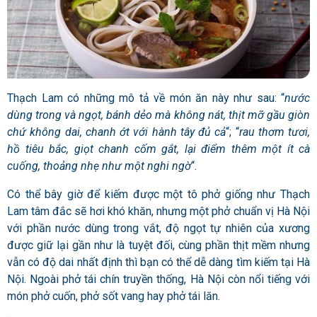
Thạch Lam có những mô tả về món ăn này như sau:
“
nước
dùng trong và ngọt, bánh dẻo mà không nát, thịt mỡ gầu giòn
chứ không dai, chanh ớt với hành tây đủ cả
“; “
rau thơm tươi,
hồ tiêu bắc, giọt chanh cốm gắt, lại điểm thêm một ít cà
cuống, thoảng nhẹ như một nghi ngờ
“.
Có thể bây giờ để kiếm được một tô phở giống như Thạch
Lam tâm đắc sẽ hơi khó khăn, nhưng một phở chuẩn vị Hà Nội
với phần nước dùng trong vắt, độ ngọt tự nhiên của xương
được giữ lại gần như là tuyệt đối, cùng phần thịt mềm nhưng
vẫn có độ dai nhất định thì bạn có thể dễ dàng tìm kiếm tại Hà
Nội. Ngoài phở tái chín truyền thống, Hà Nội còn nổi tiếng với
món phở cuốn, phở sốt vang hay phở tái lăn.