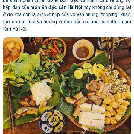
ba thành phần chính đó là bún, đậu và mắm tôm. Nhưng sự
hấp dẫn của
món ăn đặc sản Hà Nội
này không chỉ dừng lại
ở đó, mà còn là sự kết hợp của vô vàn những “topping” khác,
tạo sự bắt mắt và hương vị đặc sắc của mẹt bún đậu mắm
tôm Hà Nội.