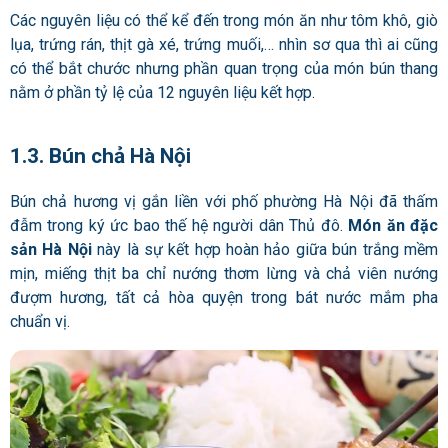
Các nguyên liệu có thể kể đến trong món ăn như tôm khô, giò
lụa, trứng rán, thịt gà xé, trứng muối,… nhìn sơ qua thì ai cũng
có thể bắt chước nhưng phần quan trọng của món bún thang
nằm ở phần tỷ lệ của 12 nguyên liệu kết hợp.
1.3. Bún chả Hà Nội
Bún chả hương vị gắn liền với phố phường Hà Nội đã thấm
đẫm trong ký ức bao thế hệ người dân Thủ đô.
Món ăn đặc
sản Hà Nội
này là sự kết hợp hoàn hảo giữa bún trắng mềm
mịn, miếng thịt ba chỉ nướng thơm lừng và chả viên nướng
đượm hương, tất cả hòa quyện trong bát nước mắm pha
chuẩn vị.