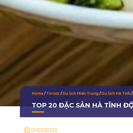
Home
/
Tin tức
/
Du lịch Miền Trung
/
Du lịch Hà Tĩnh
/
TOP 20 ĐẶC SẢN HÀ TĨNH 
01/03/2023