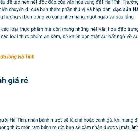
iếu để tạo nên nét độc đáo của văn hóa vùng đất Hà Tĩnh. Thưởn
hiến chuyến đi của bạn thêm phần thú vị và hấp dẫn.
đặc sản H
g hương vị bên trong vô cùng nhẹ nhàng, ngọt ngào và sâu lắng.
 các loại thực phẩm mà còn mang những nét văn hóa đặc trưn
rí, các loại thực phẩm ăn kèm, sẽ khiến bạn thật sự bất ngờ về s
iữa lòng Hà Tĩnh
h giá rẻ
ời Hà Tĩnh, nhân bánh mướt sẽ là chả hoặc canh gà, khi mang đ
hưởng thức món ram bánh mướt, bạn sẽ cảm nhận được vị mát làn