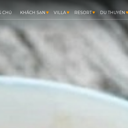
G CHỦ
KHÁCH SẠN
VILLA
RESORT
DU THUYỀN