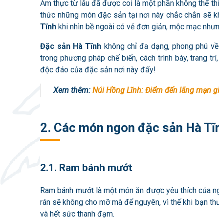
Ẩm thực từ lâu đã được coi là một phần không thể th
thức những món đặc sản tại nơi này chắc chắn sẽ k
Tĩnh
khi nhìn bề ngoài có vẻ đơn giản, mộc mạc nhưn
Đặc sản Hà Tĩnh
không chỉ đa dạng, phong phú về
trong phương pháp chế biến, cách trình bày, trang t
độc đáo của đặc sản nơi này đấy!
Xem thêm:
Núi Hồng Lĩnh: Điểm đến lãng mạn g
2. Các món ngon đặc sản Hà Tĩn
2.1. Ram bánh mướt
Ram bánh mướt là một món ăn được yêu thích của ngư
rán sẽ không cho mỡ mà để nguyên, vì thế khi bạn t
và hết sức thanh đạm.