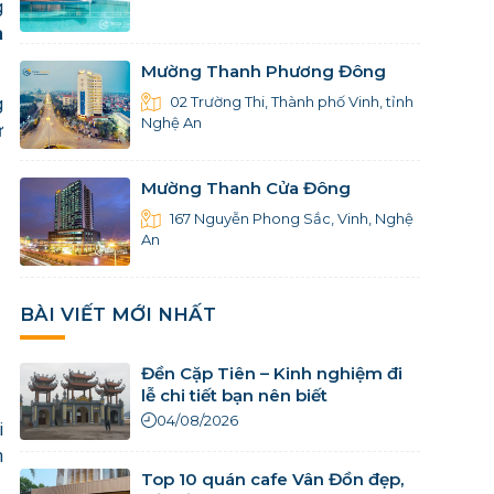
g
à
Mường Thanh Phương Đông
02 Trường Thi, Thành phố Vinh, tỉnh
g
Nghệ An
ự
Mường Thanh Cửa Đông
167 Nguyễn Phong Sắc, Vinh, Nghệ
An
BÀI VIẾT MỚI NHẤT
Đền Cặp Tiên – Kinh nghiệm đi
lễ chi tiết bạn nên biết
04/08/2026
i
h
Top 10 quán cafe Vân Đồn đẹp,