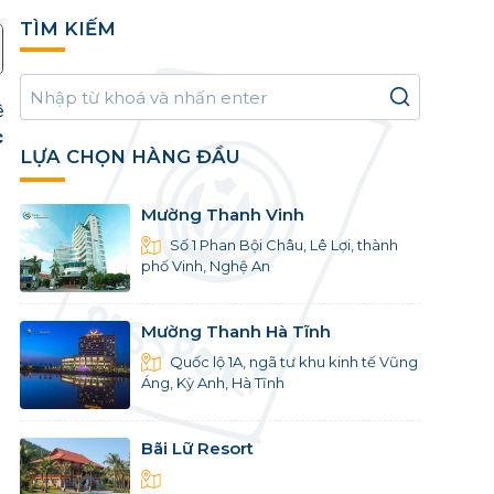
TÌM KIẾM
ề
c
LỰA CHỌN HÀNG ĐẦU
Mường Thanh Vinh
Số 1 Phan Bội Châu, Lê Lợi, thành
phố Vinh, Nghệ An
Mường Thanh Hà Tĩnh
Quốc lộ 1A, ngã tư khu kinh tế Vũng
Áng, Kỳ Anh, Hà Tĩnh
Bãi Lữ Resort