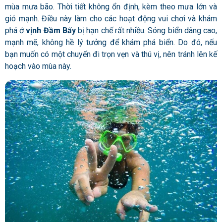
mùa mưa bão. Thời tiết không ổn định, kèm theo mưa lớn và
gió mạnh. Điều này làm cho các hoạt động vui chơi và khám
phá ở
vịnh Đầm Bấy
bị hạn chế rất nhiều. Sóng biển dâng cao,
mạnh mẽ, không hề lý tưởng để khám phá biển. Do đó, nếu
bạn muốn có một chuyến đi trọn vẹn và thú vị, nên tránh lên kế
hoạch vào mùa này.