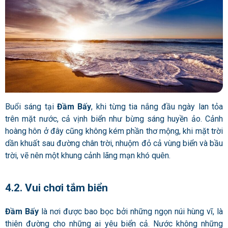
Buổi sáng tại
Đầm Bấy
, khi từng tia nắng đầu ngày lan tỏa
trên mặt nước, cả vịnh biển như bừng sáng huyền ảo. Cảnh
hoàng hôn ở đây cũng không kém phần thơ mộng, khi mặt trời
dần khuất sau đường chân trời, nhuộm đỏ cả vùng biển và bầu
trời, vẽ nên một khung cảnh lãng mạn khó quên.
4.2. Vui chơi tắm biển
Đầm Bấy
là nơi được bao bọc bởi những ngọn núi hùng vĩ, là
thiên đường cho những ai yêu biển cả. Nước không những