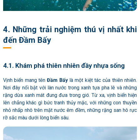
4. Những trải nghiệm thú vị nhất khi
đến Đầm Bấy
4.1. Khám phá thiên nhiên đầy nhựa sống
Vịnh biển mang tên
Đầm Bấy
là một kiệt tác của thiên nhiên.
Nơi đây nổi bật với làn nước trong xanh tựa pha lê và những
rặng dừa xanh mát đung đưa trong gió. Từ xa, vịnh biển hiện
lên chẳng khác gì bức tranh thủy mặc, với những con thuyền
nhỏ nhấp nhô trên mặt nước êm đềm, những rặng san hô rực
rỡ sắc màu dưới lòng biển sâu.