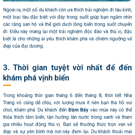
Ngoài ra, một số du khách còn ưa thích trải nghiệm đi tàu kính,
một loại tàu đặc biệt với đáy trong suốt giúp bạn ngắm nhìn
các rặng san hô và thế giới dưới lòng biển trong suốt chuyến
đi. Điều này mang lại một trải nghiệm độc đáo và thú vị, đặc
biệt là cho những ai yêu thích khám phá và chiêm ngưỡng vẻ
đẹp của đại dương.
3. Thời gian tuyệt vời nhất để đến
khám phá vịnh biển
Trong khoảng thời gian tháng 6 đến tháng 8, thời tiết Nha
Trang vô cùng dễ chịu, với lượng mưa ít nên bạn tha hồ vui
chơi, khám phá. Du khách đến
Đầm Bấy
vào mùa này có thể
thỏa thích tắm biển, tận hưởng làn nước trong xanh và tham
gia nhiều hoạt động thú vị. Bạn sẽ thưởng thức trọn vẹn vẻ
đẹp và sự yên bình mà nơi này đem lại. Du khách thoải mái