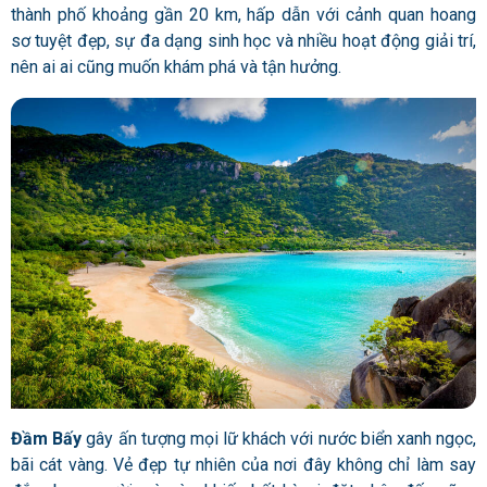
thành phố khoảng gần 20 km, hấp dẫn với cảnh quan hoang
sơ tuyệt đẹp, sự đa dạng sinh học và nhiều hoạt động giải trí,
nên ai ai cũng muốn khám phá và tận hưởng.
Đầm Bấy
gây ấn tượng mọi lữ khách với nước biển xanh ngọc,
bãi cát vàng. Vẻ đẹp tự nhiên của nơi đây không chỉ làm say