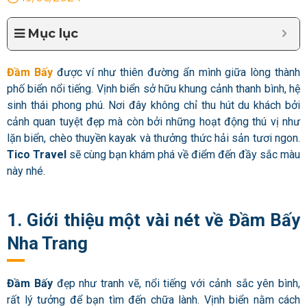
Mục lục
Đầm Bấy
được ví như thiên đường ẩn mình giữa lòng thành
phố biển nổi tiếng. Vịnh biển sở hữu khung cảnh thanh bình, hệ
sinh thái phong phú. Nơi đây không chỉ thu hút du khách bởi
cảnh quan tuyệt đẹp mà còn bởi những hoạt động thú vị như
lặn biển, chèo thuyền kayak và thưởng thức hải sản tươi ngon.
Tico Travel
sẽ cùng bạn khám phá về điểm đến đầy sắc màu
này nhé.
1. Giới thiệu một vài nét về Đầm Bấy
Nha Trang
Đầm Bấy
đẹp như tranh vẽ, nổi tiếng với cảnh sắc yên bình,
rất lý tưởng để bạn tìm đến chữa lành. Vịnh biển nằm cách