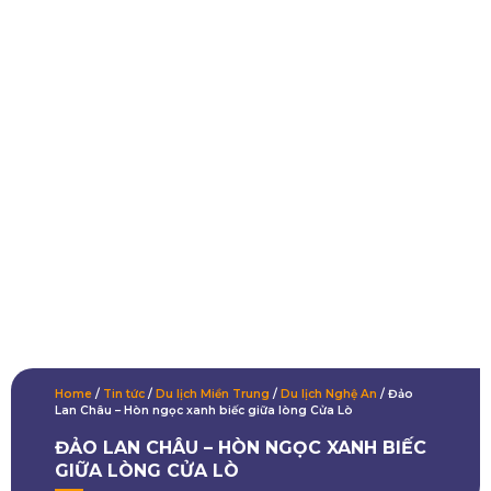
Home
/
Tin tức
/
Du lịch Miền Trung
/
Du lịch Nghệ An
/
Đảo
Lan Châu – Hòn ngọc xanh biếc giữa lòng Cửa Lò
ĐẢO LAN CHÂU – HÒN NGỌC XANH BIẾC
GIỮA LÒNG CỬA LÒ