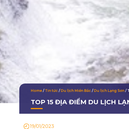
Home
/
Tin tức
/
Du lịch Miền Bắc
/
Du lịch Lạng Sơn
/
TOP 15 ĐỊA ĐIỂM DU LỊCH L
19/01/2023