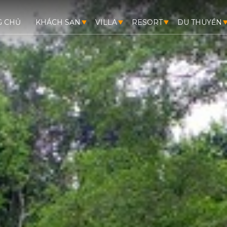
G CHỦ
KHÁCH SẠN
VILLA
RESORT
DU THUYỀN