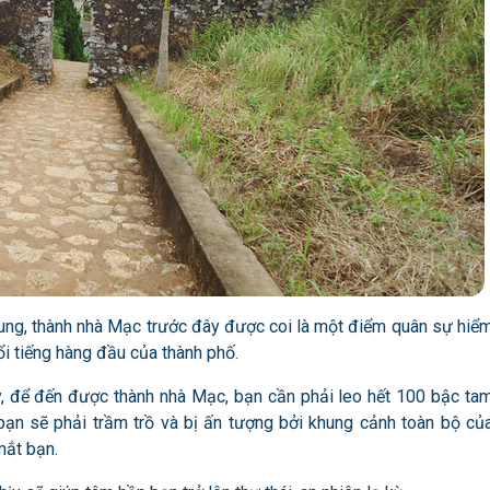
 Cung, thành nhà Mạc trước đây được coi là một điểm quân sự hiể
nổi tiếng hàng đầu của thành phố.
ậy, để đến được thành nhà Mạc, bạn cần phải leo hết 100 bậc ta
bạn sẽ phải trầm trồ và bị ấn tượng bởi khung cảnh toàn bộ củ
mắt bạn.