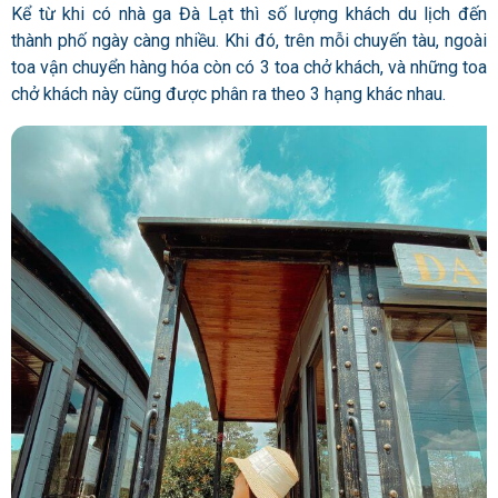
Kể từ khi có nhà ga Đà Lạt thì số lượng khách du lịch đến
thành phố ngày càng nhiều. Khi đó, trên mỗi chuyến tàu, ngoài
toa vận chuyển hàng hóa còn có 3 toa chở khách, và những toa
chở khách này cũng được phân ra theo 3 hạng khác nhau.