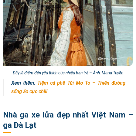
Đây là điểm đến yêu thích của nhiều bạn trẻ – Ảnh: Maria Tuyền
Xem thêm:
Tiệm cà phê Túi Mơ To – Thiên đường
sống ảo cực chill
Nhà ga xe lửa đẹp nhất Việt Nam –
ga Đà Lạt