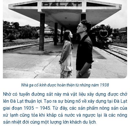
Nhà ga cổ kính được hoàn thiện từ những năm 1938
Nhờ có tuyến đường sắt này mà vật liệu xây dựng được chở
lên Đà Lạt thuận lợi. Tạo ra sự bùng nổ về xây dựng tại Đà Lạt
giai đoạn 1935 – 1945. Từ đây, các sản phẩm nông sản của
xứ lạnh cũng tỏa khi khắp cả nước và ngược lại là các nông
sản nhiệt đới cùng một lượng lớn khách du lịch.