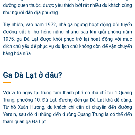
dưỡng quen thuộc, được yêu thích bởi rất nhiều du khách cũng
như người dân địa phương.
Tuy nhiên, vào năm 1972, nhà ga ngưng hoạt động bởi tuyến
đường sắt bị hư hỏng nặng nhưng sau khi giải phóng năm
1975, ga Đà Lạt được khôi phục trở lại hoạt động với mục
đích chủ yếu để phục vụ du lịch chứ không còn để vận chuyển
hàng hóa nữa.
Ga Đà Lạt ở đâu?
Với vị trí ngay tại trung tâm thành phố có địa chỉ tại 1 Quang
Trung, phường 10, Đà Lạt, đường đến ga Đà Lạt khá dễ dàng.
Từ hồ Xuân Hương, du khách chỉ cần di chuyển đến đường
Yersin, sau đó đi thẳng đến đường Quang Trung là có thể đến
tham quan ga Đà Lạt.