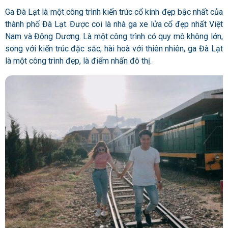
Ga Đà Lạt là một công trình kiến trúc cổ kính đẹp bậc nhất của
thành phố Đà Lạt. Được coi là nhà ga xe lửa cổ đẹp nhất Việt
Nam và Đông Dương. Là một công trình có quy mô không lớn,
song với kiến trúc đặc sắc, hài hoà với thiên nhiên, ga Đà Lạt
là một công trình đẹp, là điểm nhấn đô thị.