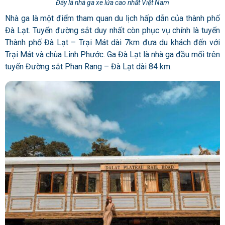
Đây là nhà ga xe lửa cao nhất Việt Nam
Nhà ga là một điểm tham quan du lịch hấp dẫn của thành phố
Đà Lạt. Tuyến đường sắt duy nhất còn phục vụ chính là tuyến
Thành phố Đà Lạt – Trại Mát dài 7km đưa du khách đến với
Trại Mát và chùa Linh Phước. Ga Đà Lạt là nhà ga đầu mối trên
tuyến Đường sắt Phan Rang – Đà Lạt dài 84 km.