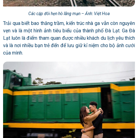
Các cặp đôi hẹn hò lãng mạn – Ảnh: Việt Hoa
Trải qua biết bao thăng trầm, kiến trúc nhà ga vẫn còn nguyên
vẹn và là một hình ảnh tiêu biểu của thành phố Đà Lạt. Ga Đà
Lạt luôn là điểm tham quan được nhiều khách du lịch yêu thích
và là nơi nhiều bạn trẻ đến để lưu giữ kỉ niệm cho bộ ảnh cưới
của mình.