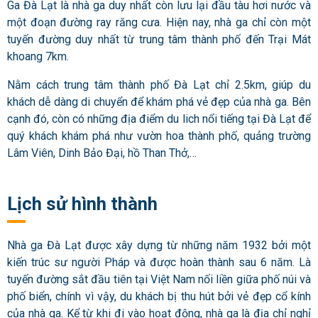
Ga Đà Lạt là nhà ga duy nhất còn lưu lại đầu tàu hơi nước và
một đoạn đường ray răng cưa. Hiện nay, nhà ga chỉ còn một
tuyến đường duy nhất từ trung tâm thành phố đến Trại Mát
khoang 7km.
Nằm cách trung tâm thành phố Đà Lạt chỉ 2.5km, giúp du
khách dễ dàng di chuyển để khám phá vẻ đẹp của nhà ga. Bên
cạnh đó, còn có những địa điểm du lich nổi tiếng tại Đà Lạt để
quý khách khám phá như vườn hoa thành phố, quảng trường
Lâm Viên, Dinh Bảo Đại, hồ Than Thở,…
Lịch sử hình thành
Nhà ga Đà Lạt được xây dựng từ những năm 1932 bởi một
kiến trúc sư người Pháp và được hoàn thành sau 6 năm. Là
tuyến đường sắt đầu tiên tại Việt Nam nối liền giữa phố núi và
phố biển, chính vì vậy, du khách bị thu hút bởi vẻ đẹp cổ kính
của nhà ga. Kể từ khi đi vào hoạt động, nhà ga là địa chỉ nghỉ