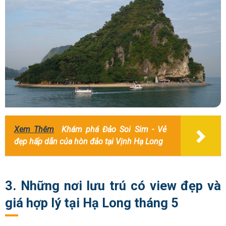
Xem Thêm
Khám phá Đảo Soi Sim - Vẻ
đẹp hấp dẫn của hòn đảo tại Vịnh Hạ Long
3. Những nơi lưu trú có view đẹp và
giá hợp lý tại Hạ Long tháng 5