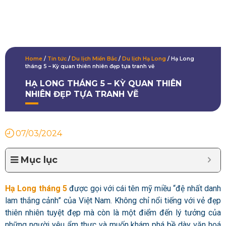
Home
/
Tin tức
/
Du lịch Miền Bắc
/
Du lịch Hạ Long
/
Hạ Long
tháng 5 – Kỳ quan thiên nhiên đẹp tựa tranh vẽ
HẠ LONG THÁNG 5 – KỲ QUAN THIÊN
NHIÊN ĐẸP TỰA TRANH VẼ
07/03/2024
Mục lục
Hạ Long tháng 5
được gọi với cái tên mỹ miều “đệ nhất danh
lam thắng cảnh” của Việt Nam. Không chỉ nổi tiếng với vẻ đẹp
thiên nhiên tuyệt đẹp mà còn là một điểm đến lý tưởng của
những người yêu ẩm thực và muốn khám phá bề dày văn hoá