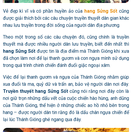
Vẻ đẹp kì vĩ và có phần huyền ảo của
hang Sửng Sốt
cũng
được giải thích bởi các câu chuyện truyền thuyết dân gian khác
nhau lưu truyền trong đời sống của người dân địa phương.
Theo một trong số các câu chuyện đó, cũng chính là truyền
thuyết mà được nhiều người dân lưu truyền, biết đến nhất thì
hang Sửng Sốt
được tin là địa điểm mà Thánh Gióng khi xưa
đã chọn làm nơi để lại thanh gươm và con ngựa mình sử dụng
trong quá trình chinh chiến đánh đuổi giặc ngoại xâm.
Việc để lại thanh gươm và ngựa của Thánh Gióng nhằm giúp
xua đuổi tà ma, quỷ dữ và trấn an, bảo vệ người dân nơi đây.
Truyền thuyết hang Sửng Sốt
cũng nói rằng nơi đây còn là
nơi giữ trọn những dấu vết của cuộc chiến hào hùng, anh dũng
của Thánh Gióng, thể hiện ở những chiếc ao hồ nhỏ bên trong
hang – được người dân tin rằng đó là dấu chân ngựa chiến để
lại lúc Thánh Gióng ghé ngang qua đây.