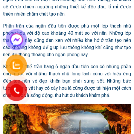
sẽ được chiêm ngưỡng những thiết kế độc đáo, tỉ mỉ được
thiên nhiên chăm chút tạo nên.
Phần trần của ngăn đầu tiên được phủ một lớp thạch nhũ
phong hóa với độ cao khoảng 40 mét so với nền. Những lớp
thạch nhũ này cũng đan xen với nhiều khe hở ở trần tạo nên
các khoảng không để giúp lưu thông không khí cũng như tạo
nên độ thông thoáng cho ngăn phòng này.
Không chỉ thế, trần hang ở ngăn đầu tiên còn có những phần
óng mượt với những thạch nhũ long lanh cùng với hiệu ứng
đèn tạo nên vẻ đẹp khiến bạn phải sửng sốt. Những bức
tượng động vật hay cỏ cây hoa lá cũng được tái hiện một cách
chân thực và sống động, thu hút du khách khám phá.