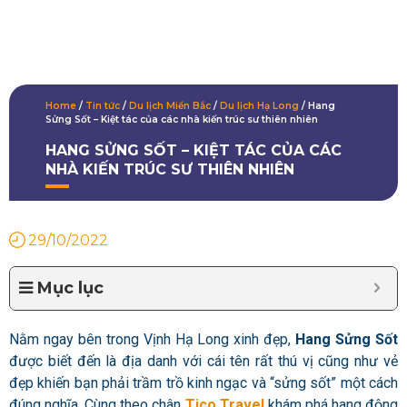
Home
/
Tin tức
/
Du lịch Miền Bắc
/
Du lịch Hạ Long
/
Hang
Sửng Sốt – Kiệt tác của các nhà kiến trúc sư thiên nhiên
HANG SỬNG SỐT – KIỆT TÁC CỦA CÁC
NHÀ KIẾN TRÚC SƯ THIÊN NHIÊN
29/10/2022
Mục lục
Nằm ngay bên trong Vịnh Hạ Long xinh đẹp,
Hang Sửng Sốt
được biết đến là địa danh với cái tên rất thú vị cũng như vẻ
đẹp khiến bạn phải trầm trồ kinh ngạc và “sửng sốt” một cách
đúng nghĩa. Cùng theo chân
Tico Travel
khám phá hang động