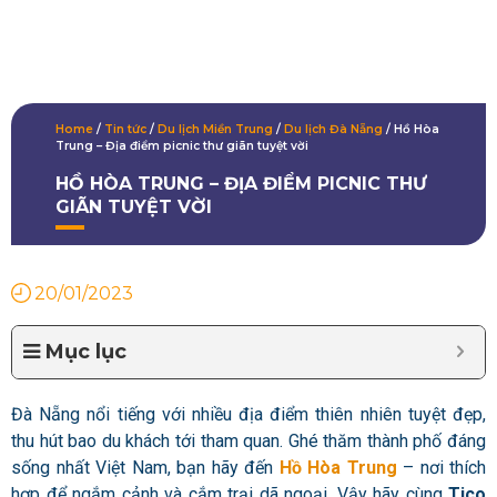
Home
/
Tin tức
/
Du lịch Miền Trung
/
Du lịch Đà Nẵng
/
Hồ Hòa
Trung – Địa điểm picnic thư giãn tuyệt vời
HỒ HÒA TRUNG – ĐỊA ĐIỂM PICNIC THƯ
GIÃN TUYỆT VỜI
20/01/2023
Mục lục
Đà Nẵng nổi tiếng với nhiều địa điểm thiên nhiên tuyệt đẹp,
thu hút bao du khách tới tham quan. Ghé thăm thành phố đáng
sống nhất Việt Nam, bạn hãy đến
Hồ Hòa Trung
– nơi thích
hợp để ngắm cảnh và cắm trại dã ngoại. Vậy hãy cùng
Tico