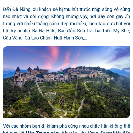
Đến Đà Nẵng, du khách sẽ bị thu hút trước nhịp sống vô cùng
náo nhiệt và sôi động. Không những vậy, nơi đây còn gây ấn
tượng với nhiều thắng cảnh đẹp mĩ miều, luôn tạo sức hút với
bất kỳ ai như Bà Nà Hills, Bán đảo Sơn Trà, bãi biển Mỹ Khê,
Cầu Vàng, Cù Lao Chàm, Ngũ Hành Sơn,…
Với các nhóm bạn đi khám phá cùng nhau chắc hẳn không thể