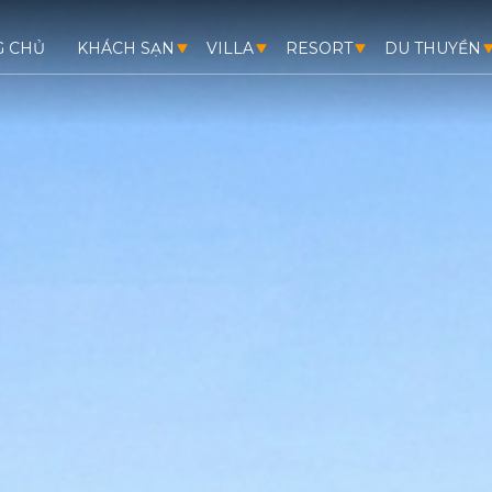
G CHỦ
KHÁCH SẠN
VILLA
RESORT
DU THUYỀN