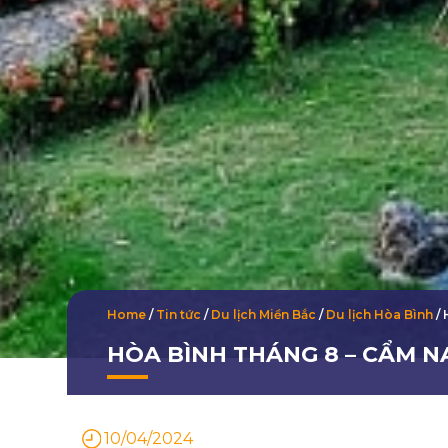
Home
/
Tin tức
/
Du lịch Miền Bắc
/
Du lịch Hòa Bình
/
HÒA BÌNH THÁNG 8 – CẨM N
10/04/2024