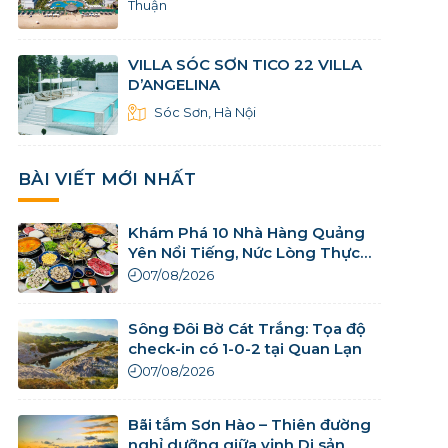
Thuận
VILLA SÓC SƠN TICO 22 VILLA
D’ANGELINA
Sóc Sơn, Hà Nội
BÀI VIẾT MỚI NHẤT
Khám Phá 10 Nhà Hàng Quảng
Yên Nổi Tiếng, Nức Lòng Thực
Khách
07/08/2026
Sông Đôi Bờ Cát Trắng: Tọa độ
check-in có 1-0-2 tại Quan Lạn
07/08/2026
Bãi tắm Sơn Hào – Thiên đường
nghỉ dưỡng giữa vịnh Di sản