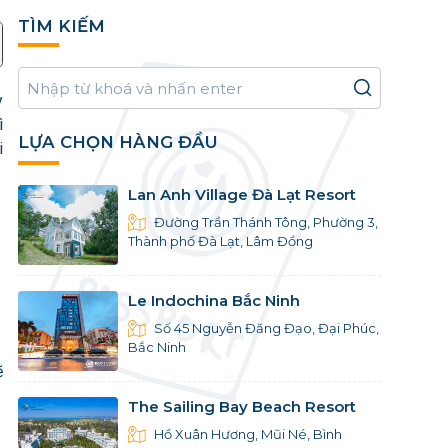
TÌM KIẾM
y
ì
LỰA CHỌN HÀNG ĐẦU
i
Lan Anh Village Đà Lạt Resort
Đường Trần Thánh Tông, Phường 3,
Thành phố Đà Lạt, Lâm Đồng
Le Indochina Bắc Ninh
Số 45 Nguyễn Đăng Đạo, Đại Phúc,
Bắc Ninh
ẽ
The Sailing Bay Beach Resort
Hồ Xuân Hương, Mũi Né, Bình