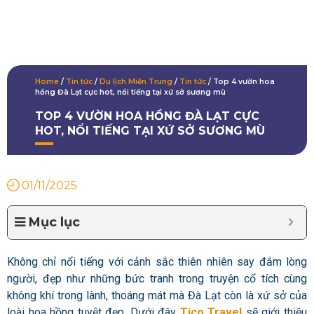
Home
/
Tin tức
/
Du lịch Miền Trung
/
Tin tức
/
Top 4 vườn hoa
hồng Đà Lạt cực hot, nổi tiếng tại xứ sở sương mù
TOP 4 VƯỜN HOA HỒNG ĐÀ LẠT CỰC
HOT, NỔI TIẾNG TẠI XỨ SỞ SƯƠNG MÙ
01/11/2025
Mục lục
Không chỉ nổi tiếng với cảnh sắc thiên nhiên say đắm lòng
người, đẹp như những bức tranh trong truyện cổ tích cùng
không khí trong lành, thoáng mát mà Đà Lạt còn là xứ sở của
loài hoa hồng tuyệt đẹp. Dưới đây
Tico Travel
sẽ giới thiệu