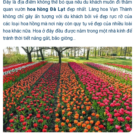
Đây là địa điểm không thể bỏ qua nếu du khách muốn đi thăm
quan
vườn
hoa hồng Đà Lạt
đẹp nhất. Làng hoa Vạn Thành
không chỉ gây ấn tượng với du khách bởi vẻ đẹp rực rỡ của
các loại
hoa hồng
mà nơi này còn quy tụ vẻ đẹp của nhiều loài
hoa khác nữa. Hoa ở đây đều được nằm trong một nhà kính để
tránh thời tiết nắng gắt, bão giông…