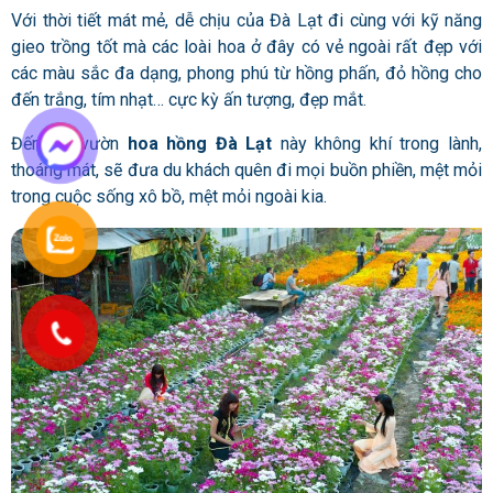
Với thời tiết mát mẻ, dễ chịu của Đà Lạt đi cùng với kỹ năng
gieo trồng tốt mà các loài hoa ở đây có vẻ ngoài rất đẹp với
các màu sắc đa dạng, phong phú từ hồng phấn, đỏ hồng cho
đến trắng, tím nhạt… cực kỳ ấn tượng, đẹp mắt.
Đến với vườn
hoa hồng Đà Lạt
này không khí trong lành,
thoáng mát, sẽ đưa du khách quên đi mọi buồn phiền, mệt mỏi
trong cuộc sống xô bồ, mệt mỏi ngoài kia.