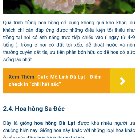
Quá trình trồng hoa hồng cổ cũng không quá khó khăn, du
khách chỉ cần đáp ứng được những điều kiện tối thiểu như
trồng tại nơi có ánh nắng trực tiếp chiếu vào ( ngày từ 4-9
tiếng ), trồng ở nơi có đất tơi xốp, dễ thoát nước và nên
thường xuyên cắt tỉa, ưu tiên phân bón hữu cơ để hoa có sức
sống lâu nhất.
Xem Thêm
Cafe Mê Linh Đà Lạt - Điểm
check in “chill hết nấc”
2.4. Hoa hồng Sa Đéc
Đây là giống
hoa hồng Đà Lạt
được khá nhiều người ưa
chuộng hiện nay. Giống hoa này khác với những loại hoa khác
ở sắc màu đậm hơn, kích thước to hơn.