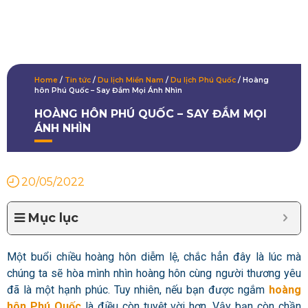
Home
/
Tin tức
/
Du lịch Miền Nam
/
Du lịch Phú Quốc
/
Hoàng
hôn Phú Quốc – Say Đắm Mọi Ánh Nhìn
HOÀNG HÔN PHÚ QUỐC – SAY ĐẮM MỌI
ÁNH NHÌN
20/05/2022
Mục lục
Một buổi chiều hoàng hôn diễm lệ, chắc hẳn đây là lúc mà
chúng ta sẽ hòa mình nhìn hoàng hôn cùng người thương yêu
đã là một hạnh phúc. Tuy nhiên, nếu bạn được ngắm
hoàng
hôn Phú Quốc
là điều còn tuyệt vời hơn. Vậy bạn còn chần