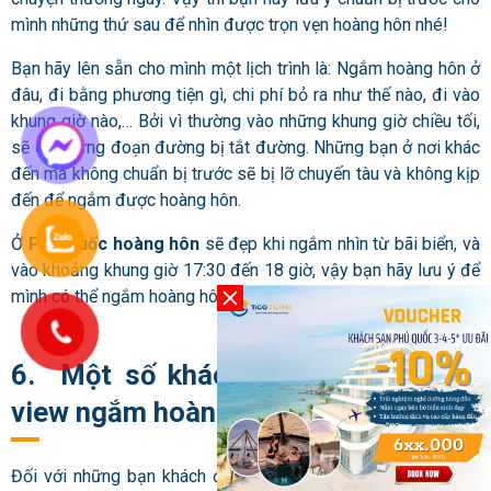
mình những thứ sau để nhìn được trọn vẹn hoàng hôn nhé!
Bạn hãy lên sẵn cho mình một lịch trình là: Ngắm hoàng hôn ở
đâu, đi bằng phương tiện gì, chi phí bỏ ra như thế nào, đi vào
khung giờ nào,… Bởi vì thường vào những khung giờ chiều tối,
sẽ có những đoạn đường bị tắt đường. Những bạn ở nơi khác
đến mà không chuẩn bị trước sẽ bị lỡ chuyến tàu và không kịp
đến để ngắm được hoàng hôn.
Ở
Phú Quốc hoàng hôn
sẽ đẹp khi ngắm nhìn từ bãi biển, và
vào khoảng khung giờ 17:30 đến 18 giờ, vậy bạn hãy lưu ý để
mình có thể ngắm hoàng hôn một cách tuyệt vời nhất.
6. Một số khách sạn và resort có
view ngắm hoàng hôn Phú Quốc
Đối với những bạn khách đến Phú Quốc để du lịch và muốn