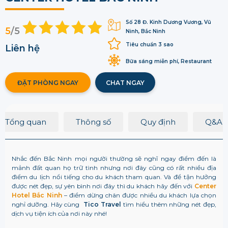
Số 28 Đ. Kinh Dương Vương, Vũ
5
/5
Ninh, Bắc Ninh
Tiêu chuẩn 3 sao
Liên hệ
Bữa sáng miễn phí, Restaurant
ĐẶT PHÒNG NGAY
CHAT NGAY
Tổng quan
Thông số
Quy định
Q&A
Nhắc đến Bắc Ninh mọi người thường sẽ nghĩ ngay điểm đến là
mảnh đất quan họ trữ tình nhưng nơi đây cũng có rất nhiều địa
điểm du lịch nổi tiếng cho du khách tham quan. Và để tận hưởng
được nét đẹp, sự yên bình nơi đây thì du khách hãy đến với
Center
Hotel Bắc Ninh
– điểm dừng chân được nhiều du khách lựa chọn
nghỉ dưỡng. Hãy cùng
Tico Travel
tìm hiểu thêm những nét đẹp,
dịch vụ tiện ích của nơi này nhé!