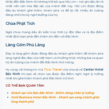
Nhắc đến Bắc Ninh thì không thể bỏ qua Hội Lim – nơi ghi dấu ấn rõ
nhất nền văn hóa đặc sắc của mảnh đất này. Hội Lim được đông
đảo du khách ghé thăm, khám phá và để lại rất nhiều ấn tượng
đáng nhớ cho kỳ nghỉ dưỡng của họ.
Chùa Phật Tích
Ngôi chùa mang dấu ấn kiến trúc thời Lý độc đáo và là địa điểm
nhất định bạn phải đến thăm khi đến với Bắc Ninh.
Làng Gốm Phù Lãng
Đây là làng gốm được đông đảo du khách ghé thăm để khám phá
làng nghề độc đáo của Việt Nam và thưởng thức những bài ca quan
họ ấn tượng của mảnh đất Bắc Ninh thơ mộng.
Hy vọng với thông tin mà
Tico Travel
vừa chia sẻ về
Center Hotel
Bắc Ninh
thì bạn sẽ chọn lựa được địa điểm nghỉ ngơi lý tưởng
nhất khi ghé thăm thành phố Bắc Ninh trữ tình.
CÓ THỂ BẠN QUAN TÂM:
Khách sạn Gia Bảo Bắc Ninh – Điểm dừng chân lý tưởng
Gold Business Hotel Bắc Ninh – Khách sạn sang chảnh giữa
lòng thành phố