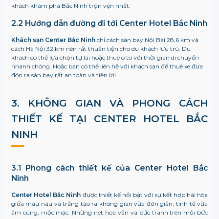
khách khám phá Bắc Ninh trọn vẹn nhất.
2.2 Hướng dẫn đường đi tới Center Hotel Bắc Ninh
Khách sạn Center Bắc Ninh
chỉ cách sân bay Nội Bài 28,6 km và
cách Hà Nội 32 km nên rất thuận tiện cho du khách lưu trú. Du
khách có thể lựa chọn tự lái hoặc thuê ô tô với thời gian di chuyển
nhanh chóng. Hoặc bạn có thể liên hệ với khách sạn để thuê xe đưa
đón ra sân bay rất an toàn và tiện lợi.
3. KHÔNG GIAN VÀ PHONG CÁCH
THIẾT KẾ TẠI CENTER HOTEL BẮC
NINH
3.1 Phong cách thiết kế của Center Hotel Bắc
Ninh
Center Hotel Bắc Ninh
được thiết kế nổi bật với sự kết hợp hài hòa
giữa màu nâu và trắng tạo ra không gian vừa đơn giản, tinh tế vừa
ấm cúng, mộc mạc. Những nét hoa văn và bức tranh trên mỗi bức