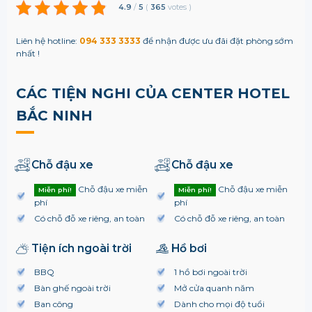
4.9
/
5
(
365
votes
)
Liên hệ hotline:
094 333 3333
để nhận được ưu đãi đặt phòng sớm
nhất !
CÁC TIỆN NGHI CỦA CENTER HOTEL
BẮC NINH
Chỗ đậu xe
Chỗ đậu xe
Chỗ đậu xe miễn
Chỗ đậu xe miễn
Miễn phí!
Miễn phí!
phí
phí
Có chỗ đỗ xe riêng, an toàn
Có chỗ đỗ xe riêng, an toàn
Tiện ích ngoài trời
Hồ bơi
BBQ
1 hồ bơi ngoài trời
Bàn ghế ngoài trời
Mở cửa quanh năm
Ban công
Dành cho mọi độ tuổi