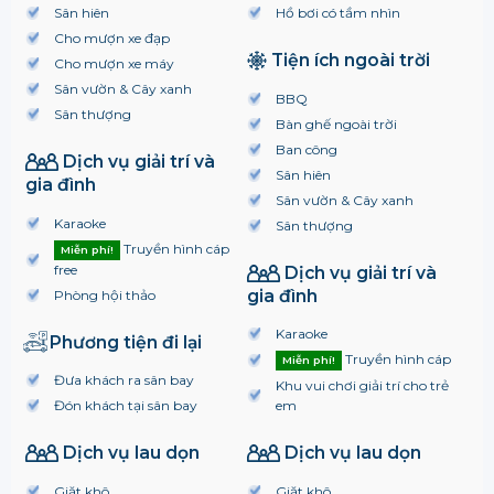
Sân hiên
Hồ bơi có tầm nhìn
Cho mượn xe đạp
Tiện ích ngoài trời
Cho mượn xe máy
Sân vườn & Cây xanh
BBQ
Sân thượng
Bàn ghế ngoài trời
Ban công
Dịch vụ giải trí và
Sân hiên
gia đình
Sân vườn & Cây xanh
Karaoke
Sân thượng
Truyền hình cáp
Miễn phí!
free
Dịch vụ giải trí và
gia đình
Phòng hội thảo
Karaoke
Phương tiện đi lại
Truyền hình cáp
Miễn phí!
Đưa khách ra sân bay
Khu vui chơi giải trí cho trẻ
Đón khách tại sân bay
em
Dịch vụ lau dọn
Dịch vụ lau dọn
Giặt khô
Giặt khô