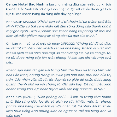
Center Hotel Bac Ninh
là lựa chọn hàng đầu của nhiều du khách
khi đến Bắc Ninh bởi nơi đây luôn nhận được rất nhiều đánh giá tích
cực từ các khách hàng đã từng đến đây nghỉ ngơi.
Anh Quân (2/2022)
“Khách sạn có vị trí thuận lợi tại thành phố Bắc
Ninh.Từ đây có thể cảm nhận nét đẹp sống động của thành phố ở
mọi góc cạnh. Dịch vụ chăm sóc khách hàng và phòng rất mới mẻ
đem lại trải nghiệm trong kỳ công tác vừa qua của mình.”
Chị Lan Anh cũng có chia sẻ ngày 21/1/2022
“Chúng tôi đã có dịch
vụ rất tốt từ nhân viên khách sạn và nhà hàng. Khách sạn rất mới
mẻ và sạch sẽ và nhìn qua một số cánh đồng lúa. Vợ và con gái tôi
và tôi được nâng cấp lên một phòng khách sạn lớn với một nhà
bếp.
Khách sạn nằm rất gần với trung tâm thể thao và trung tâm văn
hóa Bắc Ninh, nhưng trong khu vực yên tĩnh hơn, mới hơn của thị
trấn. Các nhân viên đã rất tốt đẹp với sự giúp đỡ nhận được xung
quanh thành phố và với chúng tôi đến sân bay. Đề nghị nếu kinh
doanh trong khu vực hoặc bay ra khỏi sân bay quốc tế Hà Nội.”
Anna Kim (11/2021)
“Nice phòng, chỉ 2 – 3 km từ trung tâm thành
phố. Bữa sáng kiểu lục địa và dịch vụ tốt. Nhiều món ăn phong
phú tại nhà hàng của khách sạn Cá nhân tốt. Cá nhân đôi khi thiếu
kiến ​​thức tiếng Anh nhưng luôn có người có thể nói tiếng Anh và
giúp bạn.”