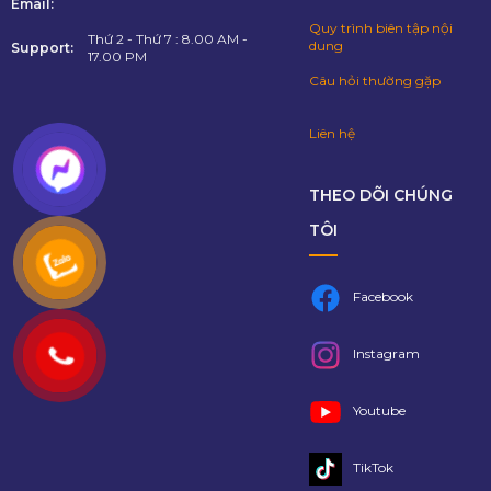
Email:
Quy trình biên tập nội
Thứ 2 - Thứ 7 : 8.00 AM -
dung
Support:
17.00 PM
Câu hỏi thường gặp
Liên hệ
THEO DÕI CHÚNG
TÔI
Facebook
Instagram
Youtube
TikTok