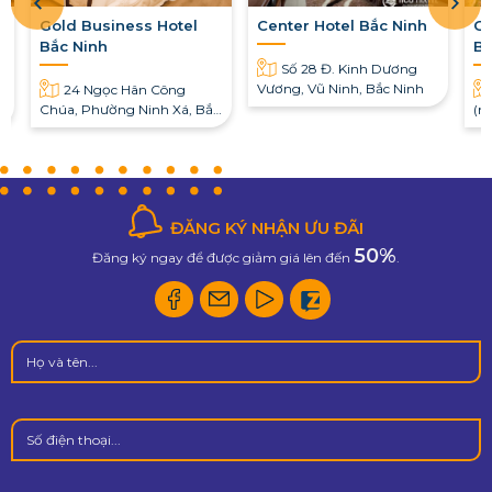
Gold Business Hotel
Center Hotel Bắc Ninh
Gr
Bắc Ninh
Ba
Số 28 Đ. Kinh Dương
Vương, Vũ Ninh, Bắc Ninh
24 Ngọc Hân Công
Chúa, Phường Ninh Xá, Bắc
(n
Ninh
Ni
ĐĂNG KÝ NHẬN ƯU ĐÃI
50%
Đăng ký ngay để được giảm giá lên đến
.