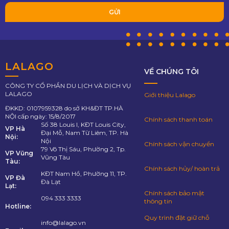
LALAGO
VỀ CHÚNG TÔI
CÔNG TY CỔ PHẦN DU LỊCH VÀ DỊCH VỤ
LALAGO
Giới thiệu Lalago
ĐKKD: 0107959328 do sở KH&ĐT TP.HÀ
NỘI cấp ngày: 15/8/2017
Chính sách thanh toán
Số 38 Louis I, KĐT Louis City,
VP Hà
Đại Mỗ, Nam Từ Liêm, TP. Hà
Nội:
Nội
Chính sách vận chuyển
79 Võ Thị Sáu, Phường 2, Tp.
VP Vũng
Vũng Tàu
Tàu:
Chính sách hủy/ hoàn trả
KĐT Nam Hồ, Phường 11, TP.
VP Đà
Đà Lạt
Lạt:
Chính sách bảo mật
094 333 3333
thông tin
Hotline:
Quy trình đặt giữ chỗ
info@lalago.vn