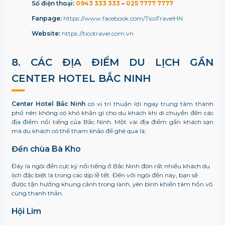
Số điện thoại:
0943 333 333
–
025 7777 7777
Fanpage:
https://www.facebook.com/TicoTravelHN
Website:
https://ticotravel.com.vn
8. CÁC ĐỊA ĐIỂM DU LỊCH GẦN
CENTER HOTEL BẮC NINH
Center Hotel Bắc Ninh
có vị trí thuận lợi ngay trung tâm thành
phố nên không có khó khăn gì cho du khách khi di chuyển đến các
địa điểm nổi tiếng của Bắc Ninh. Một vài địa điểm gần khách sạn
mà du khách có thể tham khảo để ghé qua là;
Đền chùa Bà Kho
Đây là ngôi đền cực kỳ nổi tiếng ở Bắc Ninh đón rất nhiều khách du
lịch đặc biệt là trong các dịp lễ tết. Đến với ngôi đền này, bạn sẽ
được tận hưởng khung cảnh trong lành, yên bình khiến tâm hồn vô
cùng thanh thản.
Hội Lim