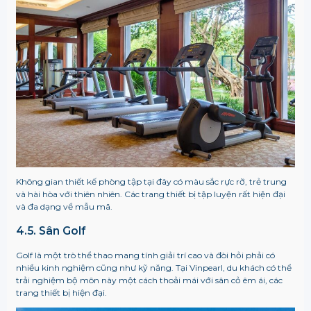
Không gian thiết kế phòng tập tại đây có màu sắc rực rỡ, trẻ trung
và hài hòa với thiên nhiên. Các trang thiết bị tập luyện rất hiện đại
và đa dạng về mẫu mã.
4.5. Sân Golf
Golf là một trò thể thao mang tính giải trí cao và đòi hỏi phải có
nhiều kinh nghiệm cũng như kỹ năng. Tại Vinpearl, du khách có thể
trải nghiệm bộ môn này một cách thoải mái với sân cỏ êm ái, các
trang thiết bị hiện đại.