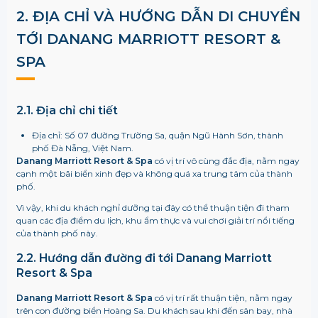
2. ĐỊA CHỈ VÀ HƯỚNG DẪN DI CHUYỂN
TỚI
DANANG MARRIOTT RESORT &
SPA
2.1. Địa chỉ chi tiết
Địa chỉ: Số 07 đường Trường Sa, quận Ngũ Hành Sơn, thành
phố Đà Nẵng, Việt Nam.
Danang Marriott Resort & Spa
có vị trí vô cùng đắc địa, nằm ngay
cạnh một bãi biển xinh đẹp và không quá xa trung tâm của thành
phố.
Vì vậy, khi du khách nghỉ dưỡng tại đây có thể thuận tiện đi tham
quan các địa điểm du lịch, khu ẩm thực và vui chơi giải trí nổi tiếng
của thành phố này.
2.2. Hướng dẫn đường đi tới
Danang Marriott
Resort & Spa
Danang Marriott Resort & Spa
có vị trí rất thuận tiện, nằm ngay
trên con đường biển Hoàng Sa. Du khách sau khi đến sân bay, nhà