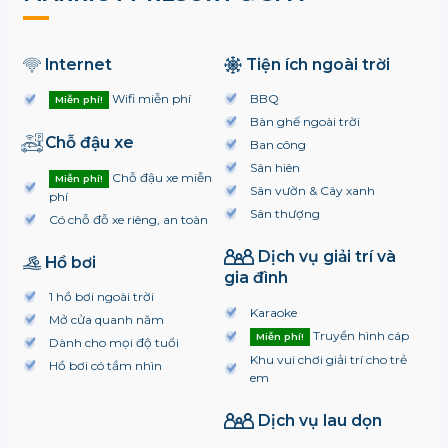
Internet
Tiện ích ngoài trời
Wifi miễn phí
BBQ
Miễn phí!
Bàn ghế ngoài trời
Chỗ đậu xe
Ban công
Sân hiên
Chỗ đậu xe miễn
Miễn phí!
Sân vườn & Cây xanh
phí
Sân thượng
Có chỗ đỗ xe riêng, an toàn
Dịch vụ giải trí và
Hồ bơi
gia đình
1 hồ bơi ngoài trời
Karaoke
Mở cửa quanh năm
Truyền hình cáp
Miễn phí!
Dành cho mọi độ tuổi
Khu vui chơi giải trí cho trẻ
Hồ bơi có tầm nhìn
em
Dịch vụ lau dọn