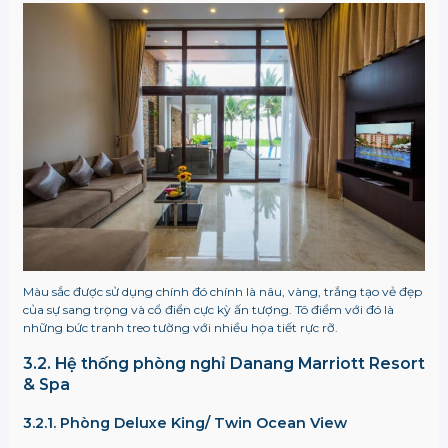
Màu sắc được sử dụng chính đó chính là nâu, vàng, trắng tạo vẻ đẹp
của sự sang trọng và cổ điển cực kỳ ấn tượng. Tô điểm với đó là
những bức tranh treo tường với nhiều họa tiết rực rỡ.
3.2. Hệ thống phòng nghỉ
Danang Marriott Resort
& Spa
3.2.1. Phòng Deluxe King/ Twin Ocean View