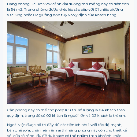
Hạng phòng Deluxe view cảnh đại dương thơ mộng này có diện tích
là 54 m2. Trong phòng được khéo léo sắp xếp với 01 chiếc giường
size King hoặc 02 giường đơn tùy vào ý định của khách hàng.
Căn phòng này có thể cho phép lưu trú số lượng là 04 khách theo
quy định, trong đó có 02 khách là người lớn và 02 khách là trẻ em.
Ngoài việc được bố trí đầy đủ các tiện ích như: wifi tốc độ mạnh,
bàn ghế sofa, chăn nệm êm ái thì hạng phòng này còn cho thiết kế
với cửa sổ rộng, đủ để du khách có thể ngắm trọn khoảnh khắc