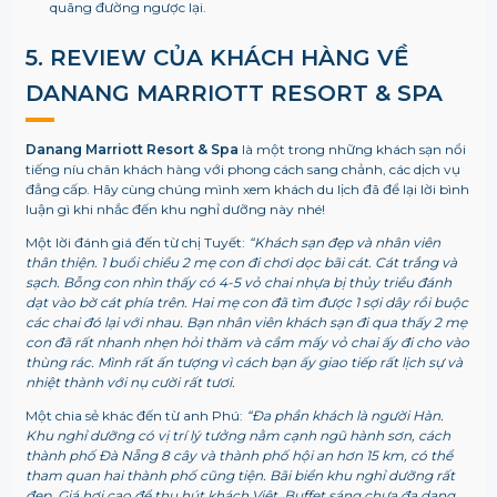
quãng đường ngược lại.
5. REVIEW CỦA KHÁCH HÀNG VỀ
DANANG MARRIOTT RESORT & SPA
Danang Marriott Resort & Spa
là một trong những khách sạn nổi
tiếng níu chân khách hàng với phong cách sang chảnh, các dịch vụ
đẳng cấp. Hãy cùng chúng mình xem khách du lịch đã để lại lời bình
luận gì khi nhắc đến khu nghỉ dưỡng này nhé!
Một lời đánh giá đến từ chị Tuyết:
“
Khách sạn đẹp và nhân viên
thân thiện. 1 buổi chiều 2 mẹ con đi chơi dọc bãi cát. Cát trắng và
sạch. Bỗng con nhìn thấy có 4-5 vỏ chai nhựa bị thủy triều đánh
dạt vào bờ cát phía trên. Hai mẹ con đã tìm được 1 sợi dây rồi buộc
các chai đó lại với nhau. Bạn nhân viên khách sạn đi qua thấy 2 mẹ
con đã rất nhanh nhẹn hỏi thăm và cầm mấy vỏ chai ấy đi cho vào
thùng rác. Mình rất ấn tượng vì cách bạn ấy giao tiếp rất lịch sự và
nhiệt thành với nụ cười rất tươi.
Một chia sẻ khác đến từ anh Phú:
“
Đa phần khách là người Hàn.
Khu nghỉ dưỡng có vị trí lý tưởng nằm cạnh ngũ hành sơn, cách
thành phố Đà Nẵng 8 cây và thành phố hội an hơn 15 km, có thể
tham quan hai thành phố cũng tiện. Bãi biển khu nghỉ dưỡng rất
đẹp. Giá hơi cao để thu hút khách Việt. Buffet sáng chưa đa dạng