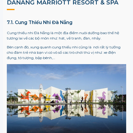
DANANG MARRIOTT RESORT & SPA
7.1. Cung Thiếu Nhi Đà Nẵng
Cung thiếu nhi Đà Nẵng là một địa điểm nuôi dưỡng bao thế hệ
tương lai về các bộ môn như: hát, vẽ tranh, đàn, nhảy.
Bên cạnh đó, xung quanh cung thiếu nhi cũng là nơi rất lý tưởng
cho đám trẻ nhà bạn vì có vô số các trò chơi thú vị như: xe điện
đụng, tô tượng, bập bênh,…