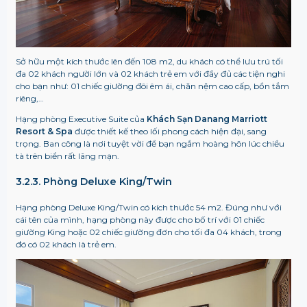
Sở hữu một kích thước lên đến 108 m2, du khách có thể lưu trú tối
đa 02 khách người lớn và 02 khách trẻ em với đầy đủ các tiện nghi
cho bạn như: 01 chiếc giường đôi êm ái, chăn nệm cao cấp, bồn tắm
riêng,…
Hạng phòng Executive Suite của
Khách Sạn
Danang Marriott
Resort & Spa
được thiết kế theo lối phong cách hiện đại, sang
trọng. Ban công là nơi tuyệt vời để bạn ngắm hoàng hôn lúc chiều
tà trên biển rất lãng mạn.
3.2.3. Phòng Deluxe King/Twin
Hạng phòng Deluxe King/Twin có kích thước 54 m2. Đúng như với
cái tên của mình, hạng phòng này được cho bố trí với 01 chiếc
giường King hoặc 02 chiếc giường đơn cho tối đa 04 khách, trong
đó có 02 khách là trẻ em.