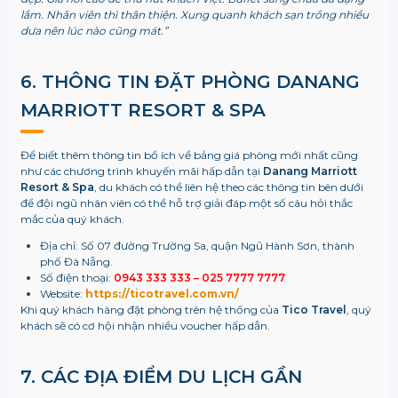
lắm. Nhân viên thì thân thiện. Xung quanh khách sạn trồng nhiều
dưa nên lúc nào cũng mát.”
6. THÔNG TIN ĐẶT PHÒNG
DANANG
MARRIOTT RESORT & SPA
Để biết thêm thông tin bổ ích về bảng giá phòng mới nhất cũng
như các chương trình khuyến mãi hấp dẫn tại
Danang Marriott
Resort & Spa
, du khách có thể liên hệ theo các thông tin bên dưới
để đội ngũ nhân viên có thể hỗ trợ giải đáp một số câu hỏi thắc
mắc của quý khách.
Địa chỉ: Số 07 đường Trường Sa, quận Ngũ Hành Sơn, thành
phố Đà Nẵng.
Số điện thoại:
0943 333 333 – 025 7777 7777
Website:
https://ticotravel.com.vn/
Khi quý khách hàng đặt phòng trên hệ thống của
Tico Travel
, quý
khách sẽ có cơ hội nhận nhiều voucher hấp dẫn.
7. CÁC ĐỊA ĐIỂM DU LỊCH GẦN