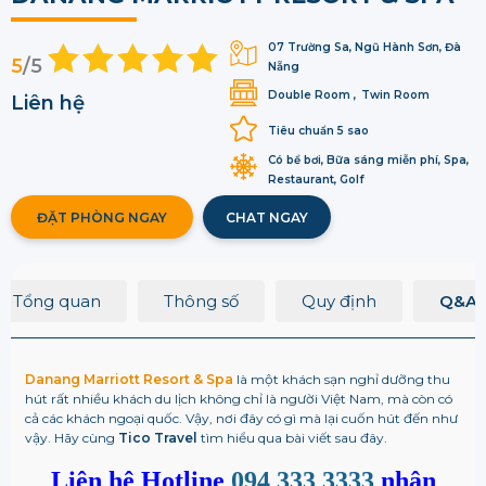
07 Trường Sa, Ngũ Hành Sơn, Đà
5
/5
Nẵng
Double Room
Twin Room
Liên hệ
Tiêu chuẩn 5 sao
Có bể bơi, Bữa sáng miễn phí, Spa,
Restaurant, Golf
ĐẶT PHÒNG NGAY
CHAT NGAY
Tổng quan
Thông số
Quy định
Q&A
Danang Marriott Resort & Spa
là một khách sạn nghỉ dưỡng thu
hút rất nhiều khách du lịch không chỉ là người Việt Nam, mà còn có
cả các khách ngoại quốc. Vậy, nơi đây có gì mà lại cuốn hút đến như
vậy. Hãy cùng
Tico Travel
tìm hiểu qua bài viết sau đây.
Liên hệ Hotline
094 333 3333
nhận