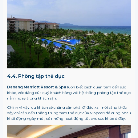
4.4. Phòng tập thể dục
Danang Marriott Resort & Spa
luôn biết cách quan tâm đến sức
khỏe, vóc dáng của quý khách hàng với hệ thống phòng tập thể dục
nằm ngay trong khách sạn.
Chính vì vậy, du khách sẽ chẳng cần phải đi đâu xa, mỗi sáng thức
dậy chỉ cần đến thẳng trung tâm thể dục của Vinpearl để cùng nhau
khởi động ngày mới, có những hoạt động tốt cho sức khỏe ở đây.