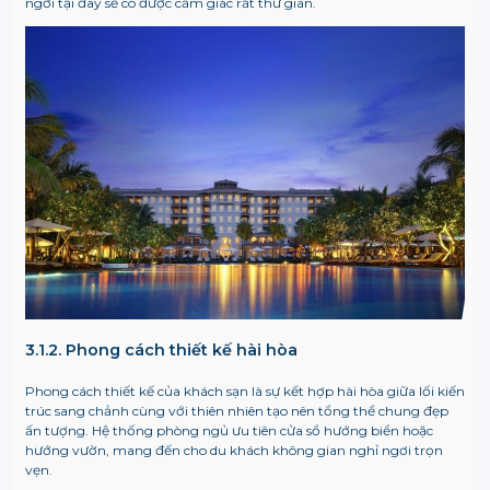
ngơi tại đây sẽ có được cảm giác rất thư giãn.
3.1.2. Phong cách thiết kế hài hòa
Phong cách thiết kế của khách sạn là sự kết hợp hài hòa giữa lối kiến
trúc sang chảnh cùng với thiên nhiên tạo nên tổng thể chung đẹp
ấn tượng.
Hệ thống phòng ngủ ưu tiên cửa sổ hướng biển hoặc
hướng vườn, mang đến cho du khách không gian nghỉ ngơi trọn
vẹn.