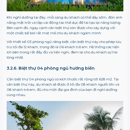
Khi nghỉ dưỡng tại đây, mỗi sáng du khách có thể dậy sớm, đón ánh
nắng mặt trời và tập vài động tác thể dục để tái tạo lại năng lượng.
Bên cạnh đó, ngay cạnh căn biệt thự còn được cho xây dựng với
một chiếc bể bơi rất mát mẻ cho du khách ngâm mình.
Với thiết kế 03 phòng ngủ riêng biệt, căn biệt thự này cho phép lưu
trú tối đa 12 khách, trong đó là 06 khách trẻ em. Hệ thống các tiện
ích bên trong rất đầy đủ và tiện nghi, đem lại cho du khách sự hài
lòng nhất.
3.2.6. Biệt thự 04 phòng ngủ hướng biển
Căn biệt thự 04 phòng ngủ có kích thước rất rộng tới 628 m2. Tại
căn biệt thự này, du khách sẽ được ở tối đa 08 khách người lớn và
08 khách trẻ em, đủ cho một đại gia đình của bạn đi nghỉ dưỡng
cùng nhau.