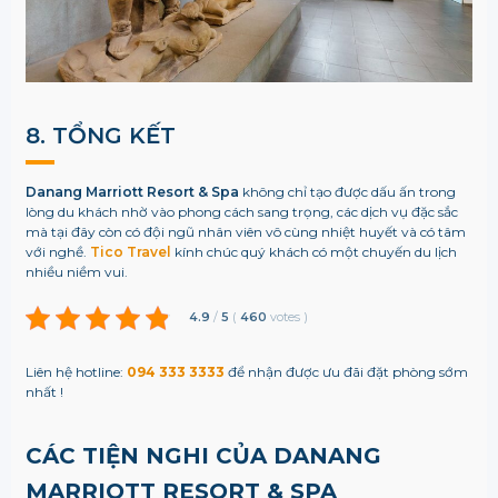
8. TỔNG KẾT
Danang Marriott Resort & Spa
không chỉ tạo được dấu ấn trong
lòng du khách nhờ vào phong cách sang trọng, các dịch vụ đặc sắc
mà tại đây còn có đội ngũ nhân viên vô cùng nhiệt huyết và có tâm
với nghề.
Tico Travel
kính chúc quý khách có một chuyến du lịch
nhiều niềm vui.
4.9
/
5
(
460
votes
)
Liên hệ hotline:
094 333 3333
để nhận được ưu đãi đặt phòng sớm
nhất !
CÁC TIỆN NGHI CỦA DANANG
MARRIOTT RESORT & SPA