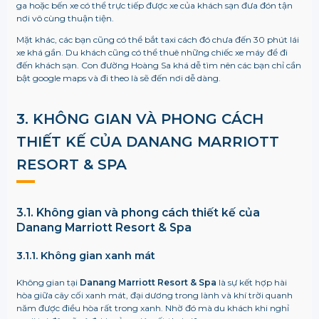
ga hoặc bến xe có thể trực tiếp được xe của khách sạn đưa đón tận
nơi vô cùng thuận tiện.
Mặt khác, các bạn cũng có thể bắt taxi cách đó chưa đến 30 phút lái
xe khá gần. Du khách cũng có thể thuê những chiếc xe máy để đi
đến khách sạn. Con đường Hoàng Sa khá dễ tìm nên các bạn chỉ cần
bật google maps và đi theo là sẽ đến nơi dễ dàng.
3. KHÔNG GIAN VÀ PHONG CÁCH
THIẾT KẾ CỦA
DANANG MARRIOTT
RESORT & SPA
3.1. Không gian và phong cách thiết kế của
Danang Marriott Resort & Spa
3.1.1. Không gian xanh mát
Không gian tại
Danang Marriott Resort & Spa
là sự kết hợp hài
hòa giữa cây cối xanh mát, đại dương trong lành và khí trời quanh
năm được điều hòa rất trong xanh. Nhờ đó mà du khách khi nghỉ