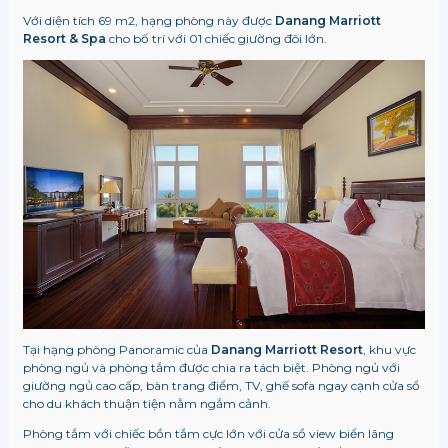
Với diện tích 69 m2, hạng phòng này được
Danang Marriott
Resort & Spa
cho bố trí với 01 chiếc giường đôi lớn.
Tại hạng phòng Panoramic của
Danang Marriott Resort
, khu vực
phòng ngủ và phòng tắm được chia ra tách biệt. Phòng ngủ với
giường ngủ cao cấp, bàn trang điểm, TV, ghế sofa ngay cạnh cửa sổ
cho du khách thuận tiện nằm ngắm cảnh.
Phòng tắm với chiếc bồn tắm cực lớn với cửa sổ view biển lãng