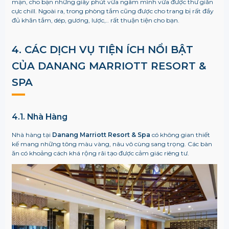
mạn, cho bạn những giây phút vừa ngâm mình vừa được thư giãn
cực chill. Ngoài ra, trong phòng tắm cũng được cho trang bị rất đầy
đủ khăn tắm, dép, gương, lược,.. rất thuận tiện cho bạn.
4. CÁC DỊCH VỤ TIỆN ÍCH NỔI BẬT
CỦA
DANANG MARRIOTT RESORT &
SPA
4.1. Nhà Hàng
Nhà hàng tại
Danang Marriott Resort & Spa
có không gian thiết
kế mang những tông màu vàng, nâu vô cùng sang trọng. Các bàn
ăn có khoảng cách khá rộng rãi tạo được cảm giác riêng tư.