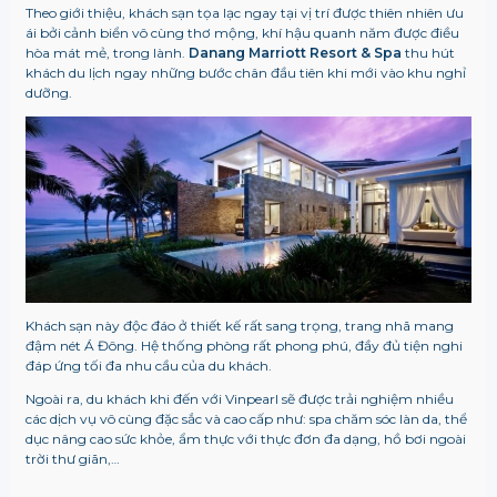
Theo giới thiệu, khách sạn tọa lạc ngay tại vị trí được thiên nhiên ưu
ái bởi cảnh biển vô cùng thơ mộng, khí hậu quanh năm được điều
hòa mát mẻ, trong lành.
Danang Marriott Resort & Spa
thu hút
khách du lịch ngay những bước chân đầu tiên khi mới vào khu nghỉ
dưỡng.
Khách sạn này độc đáo ở thiết kế rất sang trọng, trang nhã mang
đậm nét Á Đông. Hệ thống phòng rất phong phú, đầy đủ tiện nghi
đáp ứng tối đa nhu cầu của du khách.
Ngoài ra, du khách khi đến với Vinpearl sẽ được trải nghiệm nhiều
các dịch vụ vô cùng đặc sắc và cao cấp như: spa chăm sóc làn da, thể
dục nâng cao sức khỏe, ẩm thực với thực đơn đa dạng, hồ bơi ngoài
trời thư giãn,…