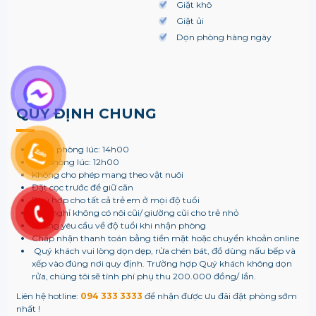
Giặt khô
Giặt ủi
Dọn phòng hàng ngày
QUY ĐỊNH CHUNG
Nhận phòng lúc: 14h00
Trả phòng lúc: 12h00
Không cho phép mang theo vật nuôi
Đặt cọc trước để giữ căn
Phù hợp cho tất cả trẻ em ở mọi độ tuổi
Chỗ nghỉ không có nôi cũi/ giường cũi cho trẻ nhỏ
Không yêu cầu về độ tuổi khi nhận phòng
Chấp nhận thanh toán bằng tiền mặt hoặc chuyển khoản online
Quý khách vui lòng dọn dẹp, rửa chén bát, đồ dùng nấu bếp và
xếp vào đúng nơi quy định. Trường hợp Quý khách không dọn
rửa, chúng tôi sẽ tính phí phụ thu 200.000 đồng/ lần.
Liên hệ hotline:
094 333 3333
để nhận được ưu đãi đặt phòng sớm
nhất !