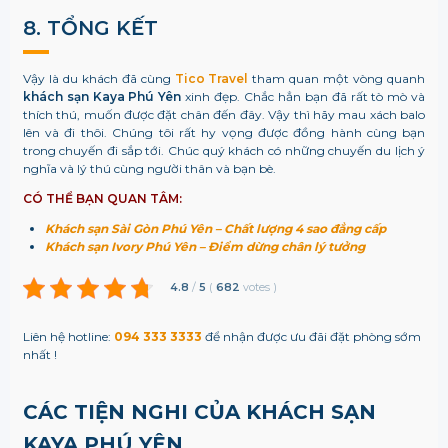
8. TỔNG KẾT
Vậy là du khách đã cùng
Tico Travel
tham quan một vòng quanh
khách sạn Kaya Phú Yên
xinh đẹp. Chắc hẳn bạn đã rất tò mò và
thích thú, muốn được đặt chân đến đây. Vậy thì hãy mau xách balo
lên và đi thôi.
Chúng tôi rất hy vọng được đồng hành cùng bạn
trong chuyến đi sắp tới. Chúc quý khách có những chuyến du lịch ý
nghĩa và lý thú cùng người thân và bạn bè.
CÓ THỂ BẠN QUAN TÂM:
Khách sạn Sài Gòn Phú Yên – Chất lượng 4 sao đẳng cấp
Khách sạn Ivory Phú Yên – Điểm dừng chân lý tưởng
4.8
/
5
(
682
votes
)
Liên hệ hotline:
094 333 3333
để nhận được ưu đãi đặt phòng sớm
nhất !
CÁC TIỆN NGHI CỦA KHÁCH SẠN
KAYA PHÚ YÊN