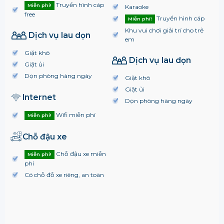
Truyền hình cáp
Miễn phí!
Karaoke
free
Truyền hình cáp
Miễn phí!
Khu vui chơi giải trí cho trẻ
Dịch vụ lau dọn
em
Giặt khô
Dịch vụ lau dọn
Giặt ủi
Dọn phòng hàng ngày
Giặt khô
Giặt ủi
Internet
Dọn phòng hàng ngày
Wifi miễn phí
Miễn phí!
Chỗ đậu xe
Chỗ đậu xe miễn
Miễn phí!
phí
Có chỗ đỗ xe riêng, an toàn