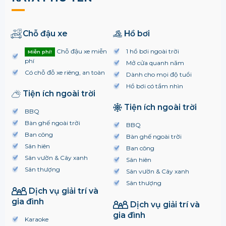
Chỗ đậu xe
Hồ bơi
Chỗ đậu xe miễn
1 hồ bơi ngoài trời
Miễn phí!
phí
Mở cửa quanh năm
Có chỗ đỗ xe riêng, an toàn
Dành cho mọi độ tuổi
Hồ bơi có tầm nhìn
Tiện ích ngoài trời
Tiện ích ngoài trời
BBQ
Bàn ghế ngoài trời
BBQ
Ban công
Bàn ghế ngoài trời
Sân hiên
Ban công
Sân vườn & Cây xanh
Sân hiên
Sân thượng
Sân vườn & Cây xanh
Sân thượng
Dịch vụ giải trí và
gia đình
Dịch vụ giải trí và
gia đình
Karaoke