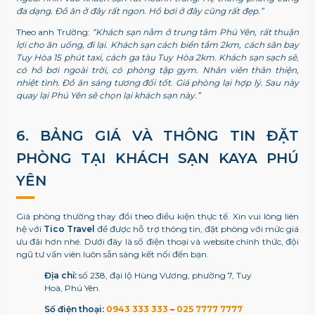
đa dạng. Đồ ăn ở đây rất ngon. Hồ bơi ở đây cũng rất đẹp.”
Theo anh Trường:
“Khách sạn nằm ở trung tâm Phú Yên, rất thuận
lợi cho ăn uống, đi lại. Khách sạn cách biển tầm 2km, cách sân bay
Tuy Hòa 15 phút taxi, cách ga tàu Tuy Hòa 2km. Khách sạn sạch sẽ,
có hồ bơi ngoài trời, có phòng tập gym. Nhân viên thân thiện,
nhiệt tình. Đồ ăn sáng tương đối tốt. Giá phòng lại hợp lý. Sau này
quay lại Phú Yên sẽ chọn lại khách sạn này.”
6. BẢNG GIÁ VÀ THÔNG TIN ĐẶT
PHÒNG TẠI KHÁCH SẠN KAYA PHÚ
YÊN
Giá phòng thường thay đổi theo điều kiện thực tế. Xin vui lòng liên
hệ với
Tico Travel
để được hỗ trợ thông tin, đặt phòng với mức giá
ưu đãi hơn nhé. Dưới đây là số điện thoại và website chính thức, đội
ngũ tư vấn viên luôn sẵn sàng kết nối đến bạn.
Địa chỉ:
số 238, đại lộ Hùng Vương, phường 7, Tuy
Hoà, Phú Yên.
Số điện thoại:
0943 333 333
–
025 7777 7777