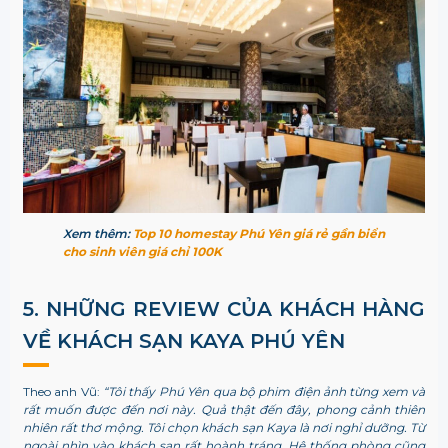
Xem thêm:
Top 10 homestay Phú Yên giá rẻ gần biển
cho sinh viên giá chỉ 100K
5. NHỮNG REVIEW CỦA KHÁCH HÀNG
VỀ KHÁCH SẠN KAYA PHÚ YÊN
Theo anh Vũ:
“Tôi thấy Phú Yên qua bộ phim điện ảnh từng xem và
rất muốn được đến nơi này. Quả thật đến đây, phong cảnh thiên
nhiên rất thơ mộng. Tôi chọn khách sạn Kaya là nơi nghỉ dưỡng. Từ
ngoài nhìn vào khách sạn rất hoành tráng. Hệ thống phòng cũng