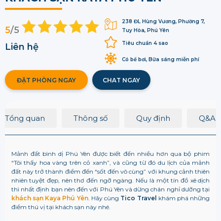
238 ĐL Hùng Vương, Phường 7,
5
/5
Tuy Hòa, Phú Yên
Tiêu chuẩn 4 sao
Liên hệ
Có bể bơi, Bữa sáng miễn phí
ĐẶT PHÒNG NGAY
CHAT NGAY
Tổng quan
Thông số
Quy định
Q&A
Mảnh đất bình dị Phú Yên được biết đến nhiều hơn qua bộ phim
“Tôi thấy hoa vàng trên cỏ xanh”, và cũng từ đó du lịch của mảnh
đất này trở thành điểm đến “sốt đến vô cùng” với khung cảnh thiên
nhiên tuyệt đẹp, nên thơ đến ngỡ ngàng. Nếu là một tín đồ xê dịch
thì nhất định bạn nên đến với Phú Yên và dừng chân nghỉ dưỡng tại
khách sạn Kaya Phú Yên
. Hãy cùng
Tico Travel
khám phá những
điểm thú vị tại khách sạn này nhé.