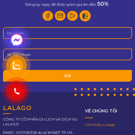
50%
Đăng ký ngay để được giảm giá lên đến
.
LALAGO
VỀ CHÚNG TÔI
CÔNG TY CỔ PHẦN DU LỊCH VÀ DỊCH VỤ
LALAGO
Giới thiệu Lalago
ĐKKD: 0107959328 do sở KH&ĐT TP.HÀ