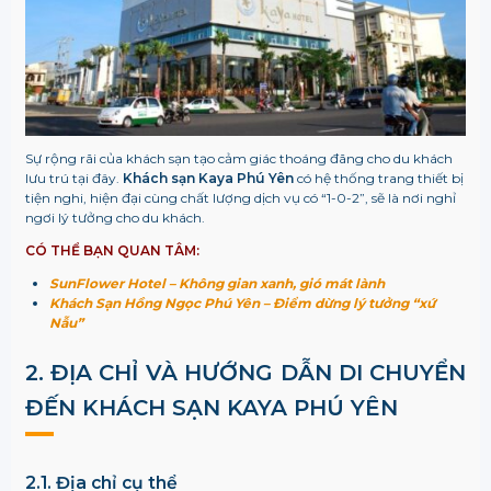
Sự rộng rãi của khách sạn tạo cảm giác thoáng đãng cho du khách
lưu trú tại đây.
Khách sạn Kaya Phú Yên
có hệ thống trang thiết bị
tiện nghi, hiện đại cùng chất lượng dịch vụ có “1-0-2”, sẽ là nơi nghỉ
ngơi lý tưởng cho du khách.
CÓ THỂ BẠN QUAN TÂM:
SunFlower Hotel – Không gian xanh, gió mát lành
Khách Sạn Hồng Ngọc Phú Yên – Điểm dừng lý tưởng “xứ
Nẫu”
2. ĐỊA CHỈ VÀ HƯỚNG DẪN DI CHUYỂN
ĐẾN KHÁCH SẠN KAYA PHÚ YÊN
2.1. Địa chỉ cụ thể