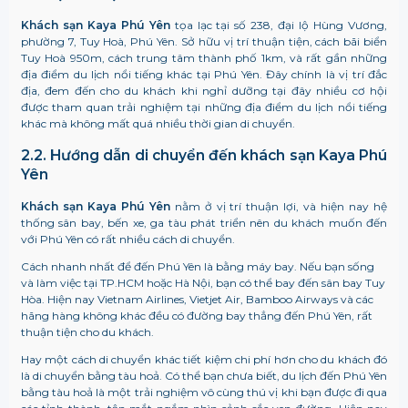
Khách sạn Kaya Phú Yên
tọa lạc tại số 238, đại lộ Hùng Vương,
phường 7, Tuy Hoà, Phú Yên. Sở hữu vị trí thuận tiện, cách bãi biển
Tuy Hoà 950m, cách trung tâm thành phố 1km, và rất gần những
địa điểm du lịch nổi tiếng khác tại Phú Yên. Đây chính là vị trí đắc
địa, đem đến cho du khách khi nghỉ dưỡng tại đây nhiều cơ hội
được tham quan trải nghiệm tại những địa điểm du lịch nổi tiếng
khác mà không mất quá nhiều thời gian di chuyển.
2.2. Hướng dẫn di chuyển đến khách sạn Kaya Phú
Yên
Khách sạn Kaya Phú Yên
nằm ở vị trí thuận lợi, và hiện nay hệ
thống sân bay, bến xe, ga tàu phát triển nên du khách muốn đến
với Phú Yên có rất nhiều cách di chuyển.
Cách nhanh nhất để đến Phú Yên là bằng máy bay. Nếu bạn sống
và làm việc tại TP.HCM hoặc Hà Nội, bạn có thể bay đến sân bay Tuy
Hòa. Hiện nay Vietnam Airlines, Vietjet Air, Bamboo Airways và các
hãng hàng không khác đều có đường bay thẳng đến Phú Yên, rất
thuận tiện cho du khách.
Hay một cách di chuyển khác tiết kiệm chi phí hơn cho du khách đó
là di chuyển bằng tàu hoả. Có thể bạn chưa biết, du lịch đến Phú Yên
bằng tàu hoả là một trải nghiệm vô cùng thú vị khi bạn được đi qua