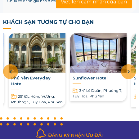
Chưa có đánh giá nào ở mục này!
Viết lên cảm nhận của bạn
KHÁCH SẠN TƯƠNG TỰ CHO BẠN
Phú Yên Everyday
Sunflower Hotel
Sa
Hotel
Ho
341 Lê Duẩn, Phường 7,
Tuy Hòa, Phú Yên
251 ĐL Hùng Vương,
Phường 5, Tuy Hòa, Phú Yên
Tu
ĐĂNG KÝ NHẬN ƯU ĐÃI