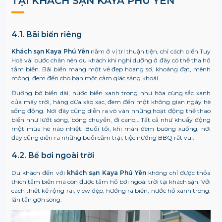
TẠI KHÁCH SẠN KAYA PHÚ YÊN
4.1. Bãi biển riêng
Khách sạn Kaya Phú Yên
nằm ở vị trí thuận tiện, chỉ cách biển Tuy
Hoà vài bước chân nên du khách khi nghỉ dưỡng ở đây có thể tha hồ
tắm biển. Bãi biển mang một vẻ đẹp hoang sơ, khoáng đạt, mênh
mông, đem đến cho bạn một cảm giác sảng khoái.
Đường bờ biển dài, nước biển xanh trong như hòa cùng sắc xanh
của mây trời, hàng dừa xào xạc, đem đến một không gian ngày hè
sống động. Nơi đây cũng diễn ra vô vàn những hoạt động thể thao
biển như lướt sóng, bóng chuyền, đi cano,…Tất cả như khuấy động
một mùa hè náo nhiệt. Buổi tối, khi màn đêm buông xuống, nơi
đây cũng diễn ra những buổi cắm trại, tiệc nướng BBQ rất vui.
4.2. Bể bơi ngoài trời
Du khách đến với
khách sạn Kaya Phú Yên
không chỉ được thỏa
thích tắm biển mà còn được tắm hồ bơi ngoài trời tại khách sạn. Với
cách thiết kế rộng rãi, view đẹp, hướng ra biển, nước hồ xanh trong,
lăn tăn gợn sóng.