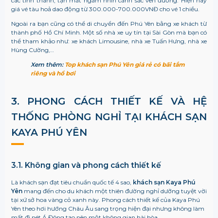
các tỉnh thành, tận mắt ngắm nhìn cảnh sắc ven đường. Hiện nay
giá vé tàu hoả dao động từ 300.000-700.000VNĐ cho vé 1 chiều.
Ngoài ra bạn cũng có thể di chuyển đến Phú Yên bằng xe khách từ
thành phố Hồ Chí Minh. Một số nhà xe uy tín tại Sài Gòn mà bạn có
thể tham khảo như: xe khách Limousine, nhà xe Tuấn Hưng, nhà xe
Hùng Cường,…
Xem thêm:
Top khách sạn Phú Yên giá rẻ có bãi tắm
riêng và hồ bơi
3. PHONG CÁCH THIẾT KẾ VÀ HỆ
THỐNG PHÒNG NGHỈ TẠI KHÁCH SẠN
KAYA PHÚ YÊN
3.1. Không gian và phong cách thiết kế
Là khách sạn đạt tiêu chuẩn quốc tế 4 sao,
khách sạn Kaya Phú
Yên
mang đến cho du khách một thiên đường nghỉ dưỡng tuyệt vời
tại xứ sở hoa vàng cỏ xanh này. Phong cách thiết kế của Kaya Phú
Yên theo hơi hướng Châu Âu sang trọng hiện đại nhưng không làm
mất đi nét Á Đông tạo nên một không gian hài hòa.