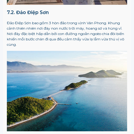
7.2. Đảo Điệp Sơn
Đảo Điệp Sơn bao gồm 3 hòn đảo trong vịnh Vân Phong. Khung
cảnh thiên nhiên nơi đây non nước trời mây, hoang sơ và hùng vĩ.
Nơi đây đặc biệt hấp dẫn bởi con đường ngoằn ngoèo chia đôi biển
khiến mỗi bước chân đi qua đều cảm thấy vừa lạ lẫm vừa thú vị vô
cùng.