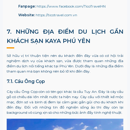
Fanpage:
https://www.facebook.com/TicoTravelHN
Website:
https://ticotravel.com.vn
7. NHỮNG ĐỊA ĐIỂM DU LỊCH GẦN
KHÁCH SẠN KAYA PHÚ YÊN
Sở hữu vị trí thuận tiện nên du khách đến đây vừa có cơ hội trải
nghiệm dịch vụ của khách sạn, vừa được tham quan những địa
điểm du lịch nổi tiếng khác tại Phú Yên. Dưới đây là những địa điểm
tham quan mà bạn không nên bỏ lỡ khi đến đây.
7.1. Cầu Ông Cọp
Cây cầu Ông Cọp còn có tên gọi khác là cầu Tuy An. Đây là cây cầu
gỗ có chiều dài lớn nhất nước ta hiện nay. Cây cầu với thiết kế mộc
mạc, đơn sơ và bình dị đem lại cảm giác gần gũi cho du khách khi
đến đây. Đối với những tín đồ nghiện sống ảo thì đây còn lại
background vô cùng xịn sò cho những bức ảnh đầy tính nghệ thuật.