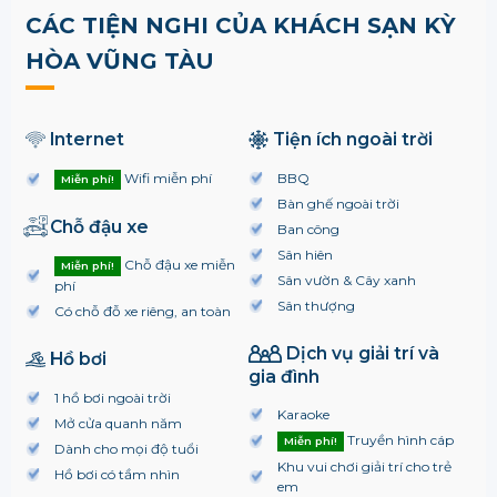
CÁC TIỆN NGHI CỦA KHÁCH SẠN KỲ
HÒA VŨNG TÀU
Internet
Tiện ích ngoài trời
Wifi miễn phí
BBQ
Miễn phí!
Bàn ghế ngoài trời
Chỗ đậu xe
Ban công
Sân hiên
Chỗ đậu xe miễn
Miễn phí!
Sân vườn & Cây xanh
phí
Sân thượng
Có chỗ đỗ xe riêng, an toàn
Dịch vụ giải trí và
Hồ bơi
gia đình
1 hồ bơi ngoài trời
Karaoke
Mở cửa quanh năm
Truyền hình cáp
Miễn phí!
Dành cho mọi độ tuổi
Khu vui chơi giải trí cho trẻ
Hồ bơi có tầm nhìn
em