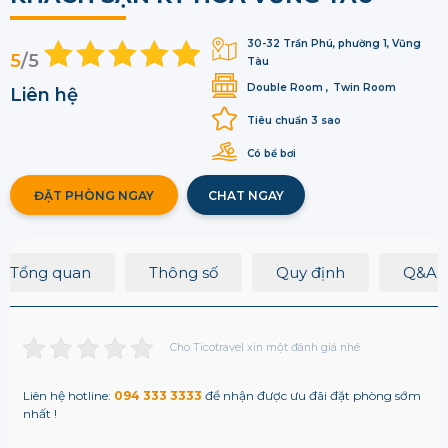
30-32 Trần Phú, phường 1, Vũng
5
/5
Tàu
Double Room
Twin Room
Liên hệ
Tiêu chuẩn 3 sao
Có bể bơi
ĐẶT PHÒNG NGAY
CHAT NGAY
Tổng quan
Thông số
Quy định
Q&A
Cho Ticotravel xin một đánh giá nhé
Liên hệ hotline:
094 333 3333
để nhận được ưu đãi đặt phòng sớm
nhất !