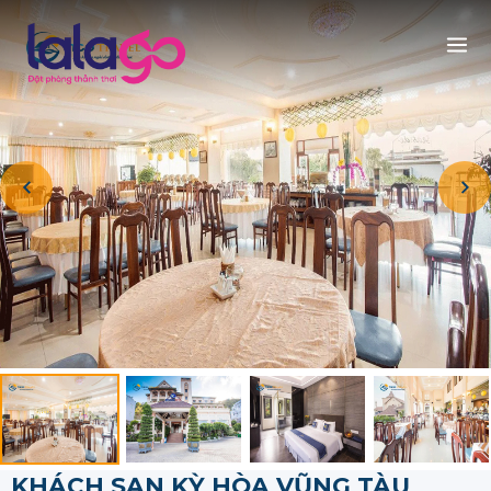
KHÁCH SẠN KỲ HÒA VŨNG TÀU