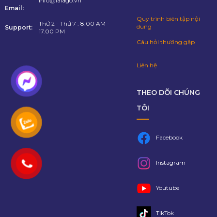
info@lalago.vn
Email:
Quy trình biên tập nội
Thứ 2 - Thứ 7 : 8.00 AM -
dung
Support:
17.00 PM
Câu hỏi thường gặp
Liên hệ
THEO DÕI CHÚNG
TÔI
Facebook
Instagram
Youtube
TikTok