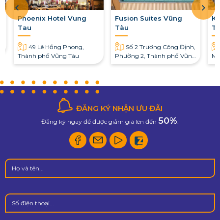
Phoenix Hotel Vung
Fusion Suites Vũng
Kh
Tau
Tàu
T
g
49 Lê Hồng Phong,
Số 2 Trương Công Định,
Thành phố Vũng Tàu
Phường 2, Thành phố Vũng
Mo
Tàu, Bà Rịa – Vũng Tàu
ĐĂNG KÝ NHẬN ƯU ĐÃI
50%
Đăng ký ngay để được giảm giá lên đến
.