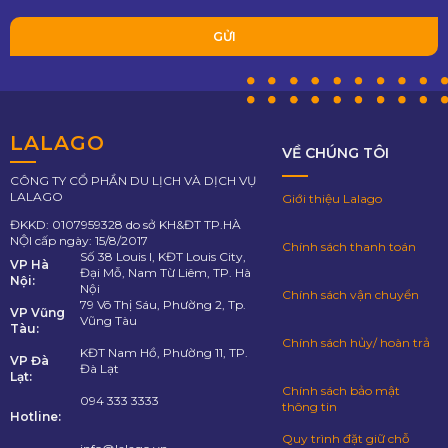
LALAGO
VỀ CHÚNG TÔI
CÔNG TY CỔ PHẦN DU LỊCH VÀ DỊCH VỤ
LALAGO
Giới thiệu Lalago
ĐKKD: 0107959328 do sở KH&ĐT TP.HÀ
NỘI cấp ngày: 15/8/2017
Chính sách thanh toán
Số 38 Louis I, KĐT Louis City,
VP Hà
Đại Mỗ, Nam Từ Liêm, TP. Hà
Nội:
Nội
Chính sách vận chuyển
79 Võ Thị Sáu, Phường 2, Tp.
VP Vũng
Vũng Tàu
Tàu:
Chính sách hủy/ hoàn trả
KĐT Nam Hồ, Phường 11, TP.
VP Đà
Đà Lạt
Lạt:
Chính sách bảo mật
094 333 3333
thông tin
Hotline:
Quy trình đặt giữ chỗ