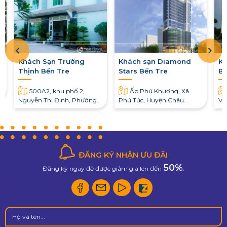
Khách Sạn Trường
Khách sạn Diamond
Kh
Thịnh Bến Tre
Stars Bến Tre
Bế
.
500A2, khu phố 2,
Ấp Phú Khương, Xã
Nguyễn Thị Định, Phường
Phú Túc, Huyện Châu
Vư
Phú Tân, TP. Bến Tre
Thành, Bến Tre
ĐĂNG KÝ NHẬN ƯU ĐÃI
50%
Đăng ký ngay để được giảm giá lên đến
.