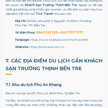
Bạn có thể liên hệ Hotline: 0943 333 333 để nhận được các thông tin
liên quan tới
Khách Sạn Trường Thịnh Bến Tre
. Ngoài ra, để cập
nhật giá phòng cùng nhiều gói voucher, ưu đãi dịch vụ, bạn hãy truy
cập kênh kết nối của
Tico Travel
như sau nhé:
Địa chỉ:
500A2, khu phố 2, Nguyễn Thị Định, Phường
Phú Tân, TP. Bến Tre
Số điện thoại:
0943 333 333
–
025 7777 7777
Fanpage:
https://www.facebook.com/TicoTravelHN
Website:
https://ticotravel.com.vn
7. CÁC ĐỊA ĐIỂM DU LỊCH GẦN
KHÁCH
SẠN TRƯỜNG THỊNH BẾN TRE
7.1. Khu du lịch Phú An Khang
Địa chỉ: tọa lạc tại 319, Phú Lợi, Bình Phú, Tp.Bến Tre
Tại đây, du khách có thể tự tay hái những thứ trái cây theo mùa của
vùng đất phù sa màu mỡ, thưởng thức các đặc sản địa phương,