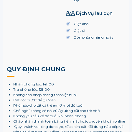
em
Dịch vụ lau dọn
Giặt khô
Giặt ủi
Dọn phòng hàng ngày
QUY ĐỊNH CHUNG
Nhận phòng lúc: 14h00
Trả phòng lúc: 12h00
Không cho phép mang theo vật nuôi
Đặt cọc trước để giữ căn
Phù hợp cho tất cả trẻ em ở mọi độ tuổi
Chỗ nghỉ không có nôi cũi/ giường cũi cho trẻ nhỏ
Không yêu cầu về độ tuổi khi nhận phòng
Chấp nhận thanh toán bằng tiền mặt hoặc chuyển khoản online
Quý khách vui lòng dọn dẹp, rửa chén bát, đồ dùng nấu bếp và
xếp vào đúng nơi quy định. Trường hợp Quý khách không dọn