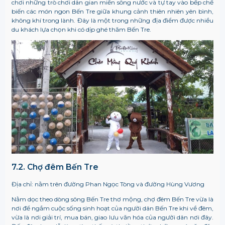
chơi những trò chơi dân gian miền sông nước và tự tay vào bếp chế
biến các món ngon Bến Tre giữa khung cảnh thiên nhiên yên bình,
không khí trong lành. Đây là một trong những địa điểm được nhiều
du khách lựa chọn khi có dịp ghé thăm Bến Tre.
7.2. Chợ đêm Bến Tre
Địa chỉ: nằm trên đường Phan Ngọc Tòng và đường Hùng Vương
Nằm dọc theo dòng sông Bến Tre thơ mộng, chợ đêm Bến Tre vừa là
nơi để ngắm cuộc sống sinh hoạt của người dân Bến Tre khi về đêm,
vừa là nơi giải trí, mua bán, giao lưu văn hóa của người dân nơi đây.