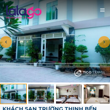
KHÁCH SẠN TRƯỜNG THỊNH BẾN