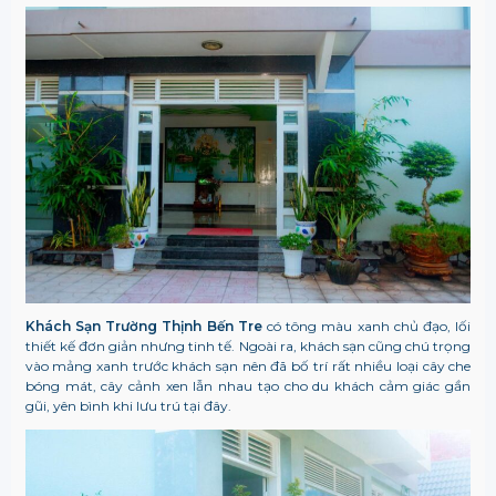
Khách Sạn Trường Thịnh Bến Tre
có tông màu xanh chủ đạo, lối
thiết kế đơn giản nhưng tinh tế. Ngoài ra, khách sạn cũng chú trọng
vào mảng xanh trước khách sạn nên đã bố trí rất nhiều loại cây che
bóng mát, cây cảnh xen lẫn nhau tạo cho du khách cảm giác gần
gũi, yên bình khi lưu trú tại đây.