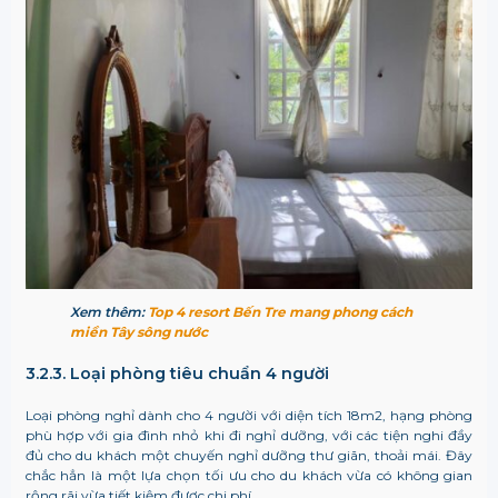
Xem thêm:
Top 4 resort Bến Tre mang phong cách
miền Tây sông nước
3.2.3. Loại phòng tiêu chuẩn 4 người
Loại phòng nghỉ dành cho 4 người với diện tích 18m
2
, hạng phòng
phù hợp với gia đình nhỏ khi đi nghỉ dưỡng, với các tiện nghi đầy
đủ cho du khách một chuyến nghỉ dưỡng thư giãn, thoải mái. Đây
chắc hẳn là một lựa chọn tối ưu cho du khách vừa có không gian
rộng rãi vừa tiết kiệm được chi phí.