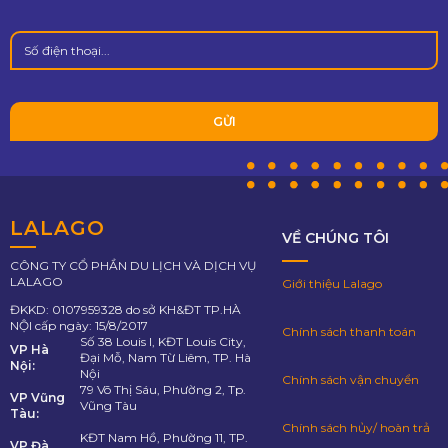
LALAGO
VỀ CHÚNG TÔI
CÔNG TY CỔ PHẦN DU LỊCH VÀ DỊCH VỤ
LALAGO
Giới thiệu Lalago
ĐKKD: 0107959328 do sở KH&ĐT TP.HÀ
NỘI cấp ngày: 15/8/2017
Chính sách thanh toán
Số 38 Louis I, KĐT Louis City,
VP Hà
Đại Mỗ, Nam Từ Liêm, TP. Hà
Nội:
Nội
Chính sách vận chuyển
79 Võ Thị Sáu, Phường 2, Tp.
VP Vũng
Vũng Tàu
Tàu:
Chính sách hủy/ hoàn trả
KĐT Nam Hồ, Phường 11, TP.
VP Đà