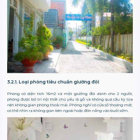
3.2.1. Loại phòng tiêu chuẩn giường đôi
Phòng có diện tích 16m
2
và một giường đôi dành cho 2 người,
phòng được bố trí nội thất chủ yếu là gỗ và không quá cầu kỳ tọa
nên không gian phòng thoải mái. Phòng nghỉ có cửa sổ thoáng mát,
có thể nhìn ra không gian bên ngoài hoặc đón nắng vào buổi sớm.