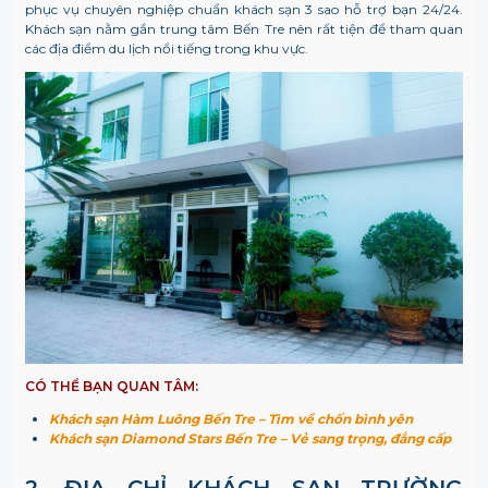
phục vụ chuyên nghiệp chuẩn khách sạn 3 sao hỗ trợ bạn 24/24.
Khách sạn nằm gần trung tâm Bến Tre nên rất tiện để tham quan
các địa điểm du lịch nổi tiếng trong khu vực.
CÓ THỂ BẠN QUAN TÂM:
Khách sạn Hàm Luông Bến Tre – Tìm về chốn bình yên
Khách sạn Diamond Stars Bến Tre – Vẻ sang trọng, đẳng cấp
2. ĐỊA CHỈ
KHÁCH SẠN TRƯỜNG