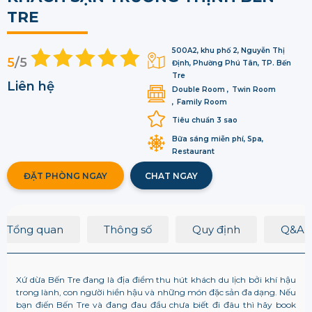
TRE
500A2, khu phố 2, Nguyễn Thị
5
/5
Định, Phường Phú Tân, TP. Bến
Tre
Liên hệ
Double Room
Twin Room
Family Room
Tiêu chuẩn 3 sao
Bữa sáng miễn phí, Spa,
Restaurant
ĐẶT PHÒNG NGAY
CHAT NGAY
Tổng quan
Thông số
Quy định
Q&A
Xứ dừa Bến Tre đang là địa điểm thu hút khách du lịch bởi khí hậu
trong lành, con người hiền hậu và những món đặc sản đa dạng. Nếu
bạn điến Bến Tre và đang đau đầu chưa biết đi đâu thì hãy book