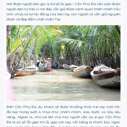
Nơi được người dân gọi là Xứ sở ốc gạo – Cồn Phú Đa vẫn luôn được
người dân tự hào vì nơi đây vẫn giữ được cảnh quan thiên nhiên hữu
tình, chưa có sự tác động của bàn tay con người và vẫn giữ nguyên
được vẻ đẹp đậm chất miền Tây.
Đến Cồn Phú Đa, du khách sẽ được thưởng thức trái cây tươi tốt,
đủ loại trong suốt 4 mùa như: chôm chôm, xoài, bưởi, vú sữa, sầu
riêng,…Ngoài ra, như cái tên mà mọi người vẫn ưu ái gọi Cồn Phú
Đa là xứ sở Ốc gạo thì ốc gạo nơi này nổi tiếng là thơm bùi, ngọt,