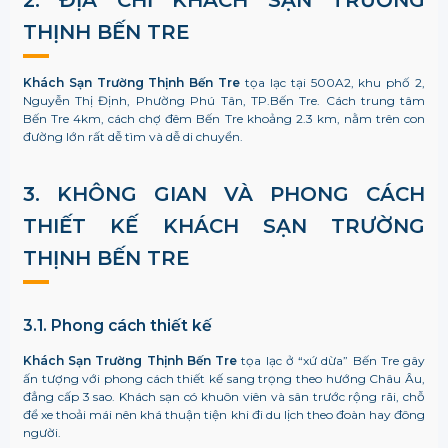
THỊNH BẾN TRE
Khách Sạn Trường Thịnh Bến Tre
tọa lạc tại 500A2, khu phố 2,
Nguyễn Thị Định, Phường Phú Tân, TP.Bến Tre. Cách trung tâm
Bến Tre 4km, cách chợ đêm Bến Tre khoảng 2.3 km, nằm trên con
đường lớn rất dễ tìm và dễ di chuyển.
3. KHÔNG GIAN VÀ PHONG CÁCH
THIẾT KẾ
KHÁCH SẠN TRƯỜNG
THỊNH BẾN TRE
3.1. Phong cách thiết kế
Khách Sạn Trường Thịnh Bến Tre
tọa lạc ở “xứ dừa” Bến Tre gây
ấn tượng với phong cách thiết kế sang trọng theo hướng Châu Âu,
đẳng cấp 3 sao. Khách sạn có khuôn viên và sân trước rộng rãi, chỗ
để xe thoải mái nên khá thuận tiện khi đi du lịch theo đoàn hay đông
người.