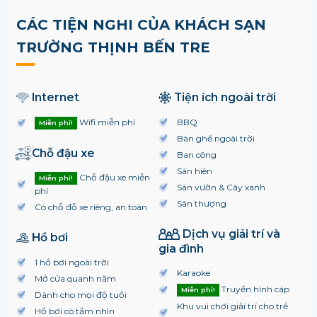
CÁC TIỆN NGHI CỦA KHÁCH SẠN
TRƯỜNG THỊNH BẾN TRE
Internet
Tiện ích ngoài trời
Wifi miễn phí
BBQ
Miễn phí!
Bàn ghế ngoài trời
Chỗ đậu xe
Ban công
Sân hiên
Chỗ đậu xe miễn
Miễn phí!
Sân vườn & Cây xanh
phí
Sân thượng
Có chỗ đỗ xe riêng, an toàn
Dịch vụ giải trí và
Hồ bơi
gia đình
1 hồ bơi ngoài trời
Karaoke
Mở cửa quanh năm
Truyền hình cáp
Miễn phí!
Dành cho mọi độ tuổi
Khu vui chơi giải trí cho trẻ
Hồ bơi có tầm nhìn