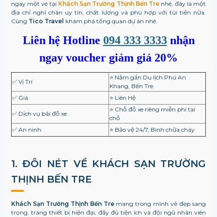
ngay một vé tại
Khách Sạn Trường Thịnh Bến Tre
nhé, đây là một
địa chỉ nghỉ chân uy tín, chất lượng và phù hợp với túi tiền nữa.
Cùng
Tico Travel
khám phá tổng quan dự án nhé.
Liên hệ Hotline
094 333 3333
nhận
ngay voucher giảm giá 20%
⭐ Nằm gần Du lịch Phú An
✅ Vị Trí
Khang,
Bến Tre
✅ Giá
⭐ Liên Hệ
⭐ Chỗ đỗ xe riêng miễn phí tại
✅ Dịch vụ bãi đỗ xe
chỗ
✅ An ninh
⭐ Bảo vệ 24/7, Bình chữa cháy
1. ĐÔI NÉT VỀ
KHÁCH SẠN TRƯỜNG
THỊNH BẾN TRE
Khách Sạn Trường Thịnh Bến Tre
mang trong mình vẻ đẹp sang
trọng, trang thiết bị hiện đại, đầy đủ tiện ích và đội ngũ nhân viên