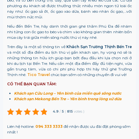
béo, và to bên trong thịt đầy, qua bàn tay khéo léo của các Cô địa
phương du khách sẽ được thưởng thức nhiều món ngon từ loài ốc
này như: ốc gạo sả ớt, ốc gạo xào dừa, bánh xèo nhân ốc gạo,…với
mùi thơm nức mũi.
Nếu đến Bến Tre, hãy dành thời gian ghé thăm Phú Đa để nhâm
nhi từng con ốc gạo to béo và chìm vào không gian thiên nhiên bốn
mùa cây trái giữa miền sông nước thú vị này nhé.
Trên đây là một số thông tin về
Khách Sạn Trường Thịnh Bến Tre
và một số địa điểm du lịch thú vị gần khách sạn, hy vọng nó sẽ là
những thông tin hữu ích giúp bạn bớt đau đầu khi lựa chọn nơi ở
khi du lịch tại Bến Tre. Nếu cần một địa điểm đầy đủ tiện nghi, vừa
gần trung tâm, vừa có chi phí phù hợp thì hãy thử ghé Trường
Thịnh nhé.
Tico Travel
chúc bạn sớm có những chuyến đi vui vẻ!
CÓ THỂ BẠN QUAN TÂM:
Khách sạn Cửu Long – Yên bình của miền quê sông nước
Khách sạn Mekong Bến Tre – Yên bình trong lòng xứ dừa
4.9
/
5
(
815
votes
)
Liên hệ hotline:
094 333 3333
để nhận được ưu đãi đặt phòng sớm
nhất !