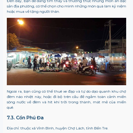
Đến đây, bạn dễ dàng tìm thấy và thưởng thức những món ăn đặc
sản địa phương, có thể chọn cho mình những món quà làm kỷ niệm
hoặc mua về tặng người thân.
Ngoài ra, bạn cũng có thể thuê xe đạp và tự do dạo quanh khu chợ
đêm náo nhiệt này, hoặc đi bộ trên cầu để ngắm toàn cảnh miền
sông nước về đêm và hít khí trời trong thành, mát mẻ của miền
quê.
7.3. Cồn Phú Đa
Địa chỉ: thuộc xã Vĩnh Bình, huyện Chợ Lách, tỉnh Bến Tre.