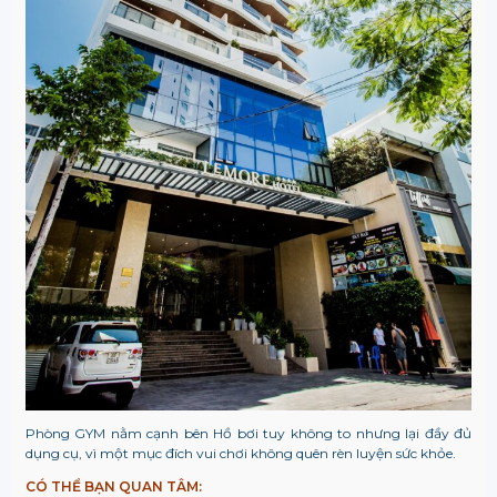
Phòng GYM nằm cạnh bên Hồ bơi tuy không to nhưng lại đầy đủ
dụng cụ, vì một mục đích vui chơi không quên rèn luyện sức khỏe.
CÓ THỂ BẠN QUAN TÂM: