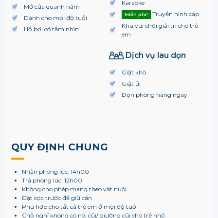
Karaoke
Mở cửa quanh năm
Truyền hình cáp
Miễn phí!
Dành cho mọi độ tuổi
Khu vui chơi giải trí cho trẻ
Hồ bơi có tầm nhìn
em
Dịch vụ lau dọn
Giặt khô
Giặt ủi
Dọn phòng hàng ngày
QUY ĐỊNH CHUNG
Nhận phòng lúc: 14h00
Trả phòng lúc: 12h00
Không cho phép mang theo vật nuôi
Đặt cọc trước để giữ căn
Phù hợp cho tất cả trẻ em ở mọi độ tuổi
Chỗ nghỉ không có nôi cũi/ giường cũi cho trẻ nhỏ