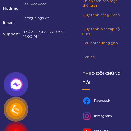
Chính sách bảo mật
094 333 3333
thông tin
Hotline:
Quy trình đặt giữ chỗ
info@lalago.vn
Email:
Quy trình biên tập nội
Thứ 2 - Thứ 7 : 8.00 AM -
dung
Support:
17.00 PM
Câu hỏi thường gặp
Liên hệ
THEO DÕI CHÚNG
TÔI
Facebook
Instagram
Youtube