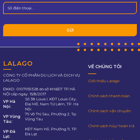
LALAGO
VỀ CHÚNG TÔI
CÔNG TY CỔ PHẦN DU LỊCH VÀ DỊCH VỤ
LALAGO
Giới thiệu Lalago
ĐKKD: 0107959328 do sở KH&ĐT TP.HÀ
NỘI cấp ngày: 15/8/2017
Chính sách thanh toán
Số 38 Louis I, KĐT Louis City,
VP Hà
Đại Mỗ, Nam Từ Liêm, TP. Hà
Nội:
Nội
Chính sách vận chuyển
79 Võ Thị Sáu, Phường 2, Tp.
VP Vũng
Vũng Tàu
Tàu:
Chính sách hủy/ hoàn trả
KĐT Nam Hồ, Phường 11, TP.
VP Đà
Đà Lạt
Lạt: