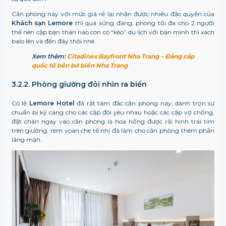
Căn phòng này với mức giá rẻ lại nhận được nhiều đặc quyền của
Khách sạn Lemore
thì quá xứng đáng, phòng tối đa cho 2 người
thế nên cặp bạn thân nào còn có “kèo” du lịch với bạn mình thì xách
balo lên và đến đây thôi nhé.
Xem thêm:
Citadines Bayfront Nha Trang – Đẳng cấp
quốc tế bên bờ biển Nha Trang
3.2.2. Phòng giường đôi nhìn ra biển
Có lẽ
Lemore Hotel
đã rất tâm đắc căn phòng này, dành trọn sự
chuẩn bị kỹ càng cho các cặp đôi yêu nhau hoặc các cặp vợ chồng,
đặt chân ngay vào căn phòng là hoa hồng được rải hình trái tim
trên giường, rèm voan che tế nhị đã làm cho căn phòng thêm phần
lãng mạn.