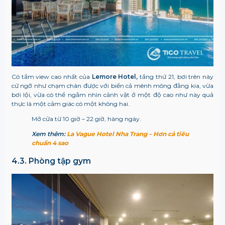
Có tầm view cao nhất của
Lemore Hotel
,
tầng thứ 21, bơi trên này
cứ ngỡ như chạm chân được với biển cả mênh mông đằng kia, vừa
bơi lội, vừa có thể ngắm nhìn cảnh vật ở một độ cao như này quả
thực là một cảm giác có một không hai.
Mở cửa từ 10 giờ – 22 giờ, hàng ngày.
Xem thêm:
La Vague Hotel Nha Trang – Hơn cả tiêu
chuẩn 4 sao
4.3. Phòng tập gym