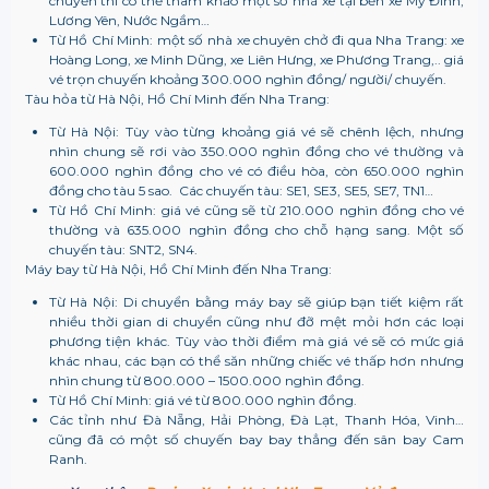
chuyến thì có thể tham khảo một số nhà xe tại bến xe Mỹ Đình,
Lương Yên, Nước Ngầm…
Từ Hồ Chí Minh: một số nhà xe chuyên chở đi qua Nha Trang: xe
Hoàng Long, xe Minh Dũng, xe Liên Hưng, xe Phương Trang,.. giá
vé trọn chuyến khoảng 300.000 nghìn đồng/ người/ chuyến.
Tàu hỏa từ Hà Nội, Hồ Chí Minh đến Nha Trang:
Từ Hà Nội: Tùy vào từng khoảng giá vé sẽ chênh lệch, nhưng
nhìn chung sẽ rơi vào 350.000 nghìn đồng cho vé thường và
600.000 nghìn đồng cho vé có điều hòa, còn 650.000 nghìn
đồng cho tàu 5 sao. Các chuyến tàu: SE1, SE3, SE5, SE7, TN1…
Từ Hồ Chí Minh: giá vé cũng sẽ từ 210.000 nghìn đồng cho vé
thường và 635.000 nghìn đồng cho chỗ hạng sang. Một số
chuyến tàu: SNT2, SN4.
Máy bay từ Hà Nội, Hồ Chí Minh đến Nha Trang:
Từ Hà Nội: Di chuyển bằng máy bay sẽ giúp bạn tiết kiệm rất
nhiều thời gian di chuyển cũng như đỡ mệt mỏi hơn các loại
phương tiện khác. Tùy vào thời điểm mà giá vé sẽ có mức giá
khác nhau, các bạn có thể săn những chiếc vé thấp hơn nhưng
nhìn chung từ 800.000 – 1500.000 nghìn đồng.
Từ Hồ Chí Minh: giá vé từ 800.000 nghìn đồng.
Các tỉnh như Đà Nẵng, Hải Phòng, Đà Lạt, Thanh Hóa, Vinh…
cũng đã có một số chuyến bay bay thẳng đến sân bay Cam
Ranh.