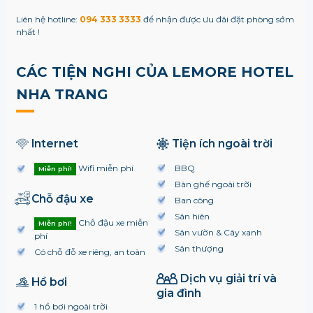
Liên hệ hotline:
094 333 3333
để nhận được ưu đãi đặt phòng sớm
nhất !
CÁC TIỆN NGHI CỦA LEMORE HOTEL
NHA TRANG
Internet
Tiện ích ngoài trời
Wifi miễn phí
BBQ
Miễn phí!
Bàn ghế ngoài trời
Chỗ đậu xe
Ban công
Sân hiên
Chỗ đậu xe miễn
Miễn phí!
Sân vườn & Cây xanh
phí
Sân thượng
Có chỗ đỗ xe riêng, an toàn
Dịch vụ giải trí và
Hồ bơi
gia đình
1 hồ bơi ngoài trời