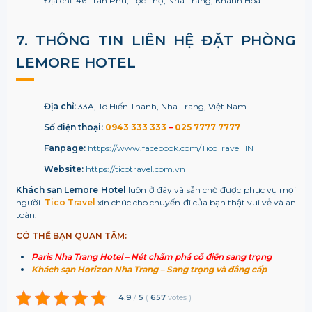
Địa chỉ:
46 Trần Phú, Lộc Thọ, Nha Trang, Khánh Hòa.
7. THÔNG TIN LIÊN HỆ ĐẶT PHÒNG
LEMORE HOTEL
Địa chỉ:
33A, Tô Hiến Thành, Nha Trang, Việt Nam
Số điện thoại:
0943 333 333
–
025 7777 7777
Fanpage:
https://www.facebook.com/TicoTravelHN
Website:
https://ticotravel.com.vn
Khách sạn Lemore Hotel
luôn ở đây và sẵn chờ được phục vụ mọi
người.
Tico Travel
xin chúc cho chuyến đi của bạn thật vui vẻ và an
toàn.
CÓ THỂ BẠN QUAN TÂM:
Paris Nha Trang Hotel – Nét chấm phá cổ điển sang trọng
Khách sạn Horizon Nha Trang – Sang trọng và đẳng cấp
4.9
/
5
(
657
votes
)