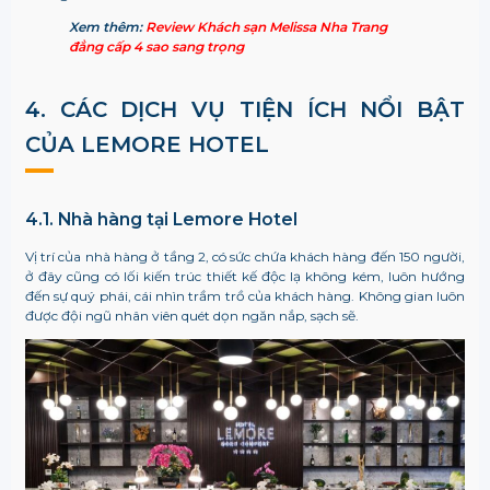
Xem thêm:
Review Khách sạn Melissa Nha Trang
đẳng cấp 4 sao sang trọng
4. CÁC DỊCH VỤ TIỆN ÍCH NỔI BẬT
CỦA LEMORE HOTEL
4.1. Nhà hàng tại Lemore Hotel
Vị trí của nhà hàng ở tầng 2, có sức chứa khách hàng đến 150 người,
ở đây cũng có lối kiến trúc thiết kế độc lạ không kém, luôn hướng
đến sự quý phái, cái nhìn trầm trồ của khách hàng. Không gian luôn
được đội ngũ nhân viên quét dọn ngăn nắp, sạch sẽ.