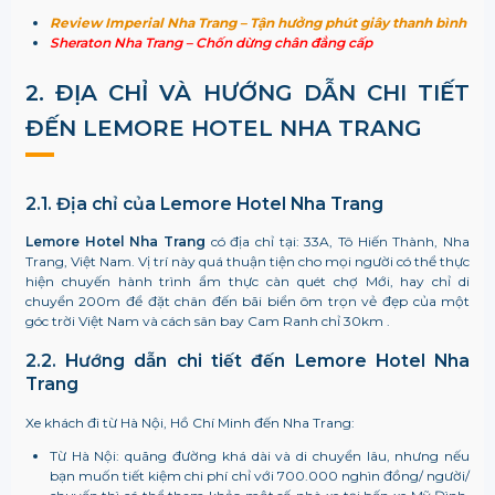
Review Imperial Nha Trang – Tận hưởng phút giây thanh bình
Sheraton Nha Trang – Chốn dừng chân đẳng cấp
2. ĐỊA CHỈ VÀ HƯỚNG DẪN CHI TIẾT
ĐẾN LEMORE HOTEL NHA TRANG
2.1. Địa chỉ của Lemore Hotel Nha Trang
Lemore Hotel Nha Trang
có địa chỉ tại:
33A, Tô Hiến Thành, Nha
Trang, Việt Nam. Vị trí này quá thuận tiện cho mọi người có thể thực
hiện chuyến hành trình ẩm thực càn quét chợ Mới, hay chỉ di
chuyển 200m để đặt chân đến bãi biển ôm trọn vẻ đẹp của một
góc trời Việt Nam và cách sân bay Cam Ranh chỉ 30km .
2.2. Hướng dẫn chi tiết đến Lemore Hotel Nha
Trang
Xe khách đi từ Hà Nội, Hồ Chí Minh đến Nha Trang:
Từ Hà Nội: quãng đường khá dài và di chuyển lâu, nhưng nếu
bạn muốn tiết kiệm chi phí chỉ với 700.000 nghìn đồng/ người/