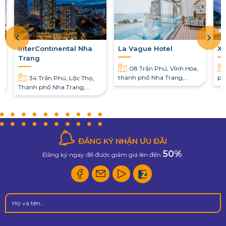
a
InterContinental Nha
La Vague Hotel
Xa
Trang
08 Trần Phú, Vĩnh Hòa,
thành phố Nha Trang,
ph
34 Trần Phú, Lộc Thọ,
Khánh Hòa
th
Thành phố Nha Trang,
Kh
Khánh Hòa
ĐĂNG KÝ NHẬN ƯU ĐÃI
50%
Đăng ký ngay để được giảm giá lên đến
.