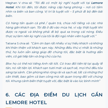
Meghan V chia sẻ:
“
Tôi đã có một kỳ nghỉ tuyệt vời tại
Lemore
Hotel
. Khi tôi đến, tôi được nâng cấp hạng phòng – nơi có tầm
nhìn ra biển và ban công. Vị trí là tuyệt vời – 5 phút đi bộ đến bãi
biển.
Có hàng tấn quán cà phê / quán trà, chùa nổi tiếng và các nhà
hàng gần khách sạn. Tôi đã ở đó vào mùa hè, vì vậy thật tuyệt khi
được ra ngoài và không phải đi bộ quá xa trong cái nóng. Điều
thực sự làm nên kỳ nghỉ của tôi là đội ngũ nhân viên tuyệt vời.”
Tatiana S chia sẻ:
“Cảm ơn bạn rất nhiều vì sự hiếu khách và không
khí thân thiện với khách sạn này. Những điều thú vị nhất là những
thứ, họ luôn sẵn sàng giúp đỡ chúng tôi, đặc biệt là hướng dẫn
viên, cô gái tiếp tân và ông chủ của họ.
Btw họ có thể nói tiếng Anh rất tốt. Có trao đổi tiền tệ tại quầy lễ
tân, nó rất tiện lợi. Khách sạn tươi mát và sạch sẽ, mọi thứ đều tỏa
sáng tại sảnh. Căn phòng khá rộng rãi và sạch sẽ, tất cả những thứ
cần thiết, bao gồm cả ban công mà rất quan trọng đối với chúng
tôi. Khung cảnh biển thật tuyệt vời, đặc biệt là vào lúc bình minh”
6. CÁC ĐỊA ĐIỂM DU LỊCH GẦN
LEMORE HOTEL