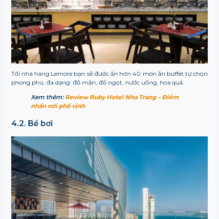
Tới nhà hàng Lemore bạn sẽ được ăn hơn 40 món ăn buffet tự chọn
phong phú, đa dạng: đồ mặn, đồ ngọt, nước uống, hoa quả.
Xem thêm:
Review Ruby Hotel Nha Trang – Điểm
nhấn nơi phố vịnh
4.2. Bể bơi