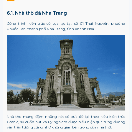
6.1. Nhà thờ đá Nha Trang
Công trình kiến trúc cổ tọa lạc tại: s
ố 01 Thái Nguyên, phường
Phước Tân, thành phố Nha Trang, tỉnh Khánh Hòa.
Nhà thơ mang đậm những nét cổ xưa để lại, theo kiểu kiến trúc
Gothic, sự cuốn hút và uy nghiêm được biểu hiện qua từng đường
vân trên tường cũng như không gian bên trong của nhà thờ.