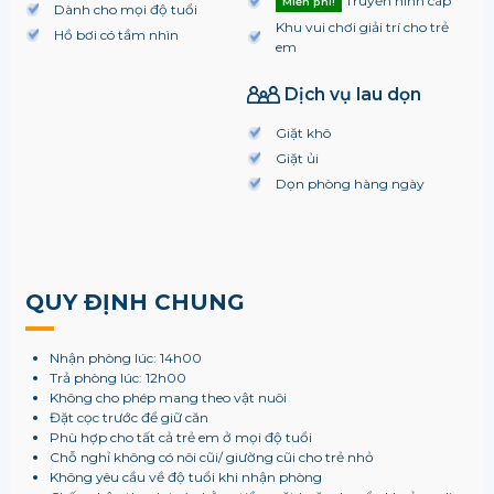
Truyền hình cáp
Miễn phí!
Dành cho mọi độ tuổi
Khu vui chơi giải trí cho trẻ
Hồ bơi có tầm nhìn
em
Dịch vụ lau dọn
Giặt khô
Giặt ủi
Dọn phòng hàng ngày
QUY ĐỊNH CHUNG
Nhận phòng lúc: 14h00
Trả phòng lúc: 12h00
Không cho phép mang theo vật nuôi
Đặt cọc trước để giữ căn
Phù hợp cho tất cả trẻ em ở mọi độ tuổi
Chỗ nghỉ không có nôi cũi/ giường cũi cho trẻ nhỏ
Không yêu cầu về độ tuổi khi nhận phòng