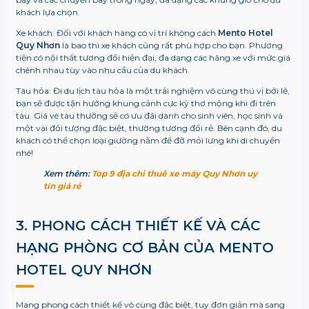
khách lựa chọn.
Xe khách: Đối với khách hàng có vị trí không cách
Mento Hotel
Quy Nhơn
là bao thì xe khách cũng rất phù hợp cho bạn. Phương
tiện có nội thất tương đối hiện đại, đa dạng các hãng xe với mức giá
chênh nhau tùy vào nhu cầu của du khách.
Tàu hỏa: Đi du lịch tàu hỏa là một trải nghiệm vô cùng thú vị bởi lẽ,
bạn sẽ được tận hưởng khung cảnh cực kỳ thơ mộng khi đi trên
tàu. Giá vé tàu thường sẽ có ưu đãi dành cho sinh viên, học sinh và
một vài đối tượng đặc biệt, thường tương đối rẻ. Bên cạnh đó, du
khách có thể chọn loại giường nằm để đỡ mỏi lưng khi di chuyển
nhé!
Xem thêm:
Top 9 địa chỉ thuê xe máy Quy Nhơn uy
tín giá rẻ
3. PHONG CÁCH THIẾT KẾ VÀ CÁC
HẠNG PHÒNG CƠ BẢN CỦA MENTO
HOTEL QUY NHƠN
Mang phong cách thiết kế vô cùng đặc biệt, tuy đơn giản mà sang