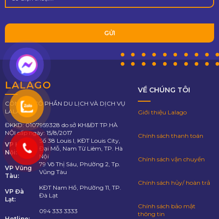
LALAGO
VỀ CHÚNG TÔI
CÔNG TY CỔ PHẦN DU LỊCH VÀ DỊCH VỤ
LALAGO
Giới thiệu Lalago
ĐKKD: 0107959328 do sở KH&ĐT TP.HÀ
NỘI cấp ngày: 15/8/2017
Chính sách thanh toán
Số 38 Louis I, KĐT Louis City,
VP Hà
Đại Mỗ, Nam Từ Liêm, TP. Hà
Nội:
Nội
Chính sách vận chuyển
79 Võ Thị Sáu, Phường 2, Tp.
VP Vũng
Vũng Tàu
Tàu:
Chính sách hủy/ hoàn trả
KĐT Nam Hồ, Phường 11, TP.
VP Đà
Đà Lạt
Lạt:
Chính sách bảo mật
094 333 3333
thông tin
Hotline: