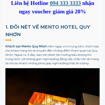
Liên hệ Hotline
094 333 3333
nhận
ngay voucher giảm giá 20%
1. ĐÔI NÉT VỀ MENTO HOTEL QUY
NHƠN
Khách sạn Mento Quy Nhơn
nằm ngay vị trí trung tâm, thích hợp
cho khách hàng khi di chuyển đến những điểm tham quan tại Quy
Nhơn. Ngoài ra, ở đây, bạn còn được tận hưởng bầu không khí
trong lành, với không gian nghỉ dưỡng đẳng cấp, chắc hẳn sẽ mang
lại cho du khách những phút giây nghỉ dưỡng thật ấn tượng.