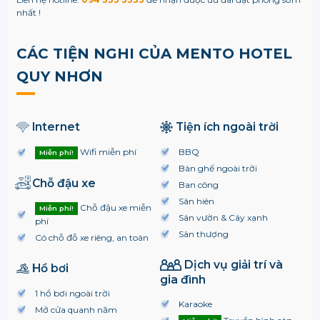
nhất !
CÁC TIỆN NGHI CỦA MENTO HOTEL
QUY NHƠN
Internet
Tiện ích ngoài trời
Wifi miễn phí
BBQ
Miễn phí!
Bàn ghế ngoài trời
Chỗ đậu xe
Ban công
Sân hiên
Chỗ đậu xe miễn
Miễn phí!
Sân vườn & Cây xanh
phí
Sân thượng
Có chỗ đỗ xe riêng, an toàn
Dịch vụ giải trí và
Hồ bơi
gia đình
1 hồ bơi ngoài trời
Karaoke
Mở cửa quanh năm