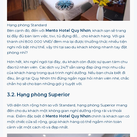
Hạng phòng Standard
Bên cạnh đó, đến với
Mento Hotel Quy Nhơn
, khách sạn sẽ trang
bị đầy đủ bàn làm việc, tivi, tủ đựng đồ,… cho khách hàng. Với giá
thành chỉ 800.000 VNĐ/ đêm mà lại được thưởng thức nhiều tiện
nghi nổi bật như thế, vậy thì tại sao du khách không nhanh tay đặt
phòng nhỉ?
Hơn hết, khi nghỉ ngơi tại đây, du khách còn được sự quan tâm chu
đáo từ nhân viên. Các dịch vụ 24/7 sẵn sàng đáp ứng mọi nhu cầu
của khách hàng trong quá trình nghỉ dưỡng. Nếu bạn chưa biết đi
đâu, ăn gì tại Quy Nhơn thì đừng ngần ngại hỏi nhân viên nhé, chắc
chắn họ sẽ cho bạn những gợi ý tuyệt vời.
3.2. Hạng phòng Superior
Với diện tích rộng hơn so với Standard, hạng phòng Superior mang
đến cho du khách một không gian nghỉ dưỡng rộng rãi và thoải
mái. Điểm đặc biệt ở
Mento Hotel Quy Nhơn
chính là khách sạn có
một chiếc cửa sổ rộng, giúp khách hàng có thể ngắm nhìn toàn
cảnh vật một cách rõ và đẹp nhất.