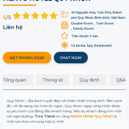
411 Nguyễn Huệ, Trần Phú, thành
5
/5
phố Quy Nhơn, Bình Định, Việt Nam
Double Room
Twin Room
Liên hệ
Family Room
Tiêu chuẩn 3 sao
Có bể bơi, Spa, Restaurant
ĐẶT PHÒNG NGAY
CHAT NGAY
Tổng quan
Thông số
Quy định
Q&A
Quy Nhơn – địa danh tuyệt đẹp với thiên nhiên trong lành. Bên cạnh
đó, với đa dạng các món ăn ngon, Quy Nhơn ngày càng nhận được
sự yêu thích của đông đảo khách hàng. Nếu du khách đang tìm một
nơi nghỉ dưỡng,
Tico Trave
l tin rằng
Mento Hotel Quy Nhơn
là
một lựa chọn vô cùng hợp lý nhé!