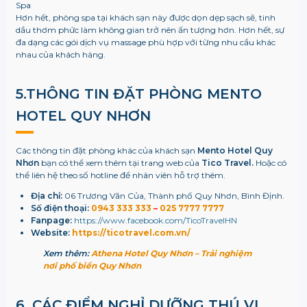
Spa
Hơn hết, phòng spa tại khách sạn này được dọn dẹp sạch sẽ, tinh
dầu thơm phức làm không gian trở nên ấn tượng hơn. Hơn hết, sự
đa dạng các gói dịch vụ massage phù hợp với từng nhu cầu khác
nhau của khách hàng.
5.
THÔNG TIN ĐẶT PHÒNG MENTO
HOTEL QUY NHƠN
Các thông tin đặt phòng khác của khách sạn
Mento Hotel Quy
Nhơn
bạn có thể xem thêm tại trang web của
Tico Travel.
Hoặc có
thể liên hệ theo số hotline để nhân viên hỗ trợ thêm.
Địa chỉ:
06 Trương Văn Của, Thành phố Quy Nhơn, Bình Định.
Số điện thoại:
0943 333 333
–
025 7777 7777
Fanpage:
https://www.facebook.com/TicoTravelHN
Website:
https://ticotravel.com.vn/
Xem thêm:
Athena Hotel Quy Nhơn – Trải nghiệm
nơi phố biển Quy Nhơn
6. CÁC ĐIỂM NGHỈ DƯỠNG THÚ VỊ