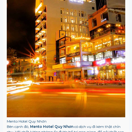
Mento Hotel Quy Nhơn
Bên cạnh đó,
Mento Hotel Quy Nhơn
có dịch vụ đi kèm thật chỉn
chu. Với chất lượng phòng ốc được bố trí gọn gàng, đồ nội thất cao