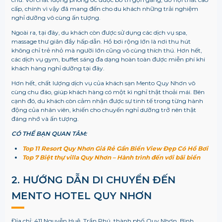
cấp, chính vì vậy đã mang đến cho du khách những trải nghiệm
nghỉ dưỡng vô cùng ấn tượng.
Ngoài ra, tại đây, du khách còn được sử dụng các dịch vụ spa,
massage thư giãn đầy hấp dẫn. Hồ bơi rộng lớn là nơi thu hút
không chỉ trẻ nhỏ mà người lớn cũng vô cùng thích thú. Hơn hết,
các dịch vụ gym, buffet sáng đa dạng hoàn toàn được miễn phí khi
khách hàng nghỉ dưỡng tại đây.
Hơn hết, chất lượng dịch vụ của khách sạn Mento Quy Nhơn vô
cùng chu đáo, giúp khách hàng có một kì nghỉ thật thoải mái. Bên
cạnh đó, du khách còn cảm nhận được sự tinh tế trong từng hành
động của nhân viên, khiến cho chuyến nghỉ dưỡng trở nên thật
đáng nhớ và ấn tượng.
CÓ THỂ BẠN QUAN TÂM:
Top 11 Resort Quy Nhơn Giá Rẻ Gần Biển View Đẹp Có Hồ Bơi
Top 7 Biệt thự villa Quy Nhơn – Hành trình đến với bãi biển
2. HƯỚNG DẪN DI CHUYỂN ĐẾN
MENTO HOTEL QUY NHƠN
Địa chỉ: 411 Nguyễn Huệ, Trần Phú, thành phố Quy Nhơn, Bình