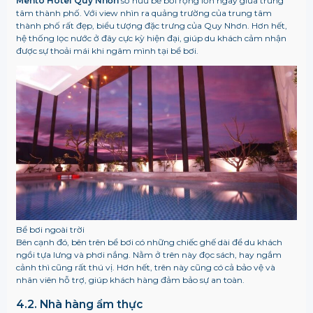
Mento Hotel Quy Nhơn
sở hữu bể bơi rộng lớn ngay giữa trung
tâm thành phố. Với view nhìn ra quảng trường của trung tâm
thành phố rất đẹp, biểu tượng đặc trưng của Quy Nhơn. Hơn hết,
hệ thống lọc nước ở đây cực kỳ hiện đại, giúp du khách cảm nhận
được sự thoải mái khi ngâm mình tại bể bơi.
Bể bơi ngoài trời
Bên cạnh đó, bên trên bể bơi có những chiếc ghế dài để du khách
ngồi tựa lưng và phơi nắng. Nằm ở trên này đọc sách, hay ngắm
cảnh thì cũng rất thú vị. Hơn hết, trên này cũng có cả bảo vệ và
nhân viên hỗ trợ, giúp khách hàng đảm bảo sự an toàn.
4.2. Nhà hàng ẩm thực