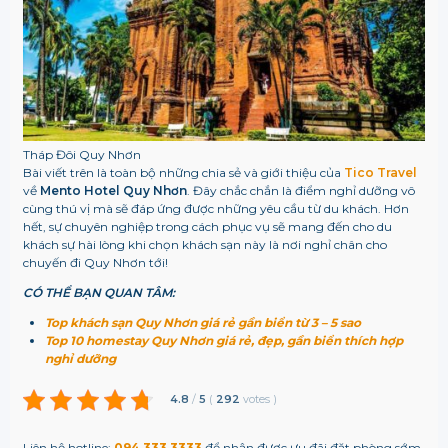
Tháp Đôi Quy Nhơn
Bài viết trên là toàn bộ những chia sẻ và giới thiệu của
Tico Travel
về
Mento Hotel Quy Nhơn
. Đây chắc chắn là điểm nghỉ dưỡng vô
cùng thú vị mà sẽ đáp ứng được những yêu cầu từ du khách. Hơn
hết, sự chuyên nghiệp trong cách phục vụ sẽ mang đến cho du
khách sự hài lòng khi chọn khách sạn này là nơi nghỉ chân cho
chuyến đi Quy Nhơn tới!
CÓ THỂ BẠN QUAN TÂM:
Top khách sạn Quy Nhơn giá rẻ gần biển từ 3 – 5 sao
Top 10 homestay Quy Nhơn giá rẻ, đẹp, gần biển thích hợp
nghỉ dưỡng
4.8
/
5
(
292
votes
)
Liên hệ hotline:
094 333 3333
để nhận được ưu đãi đặt phòng sớm