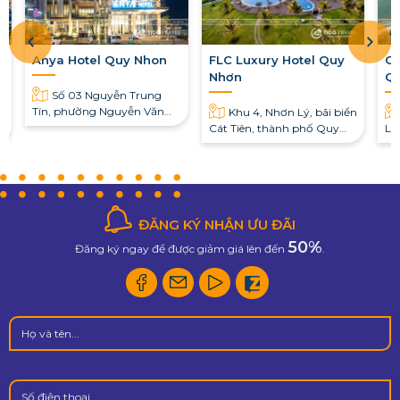
Anya Hotel Quy Nhon
FLC Luxury Hotel Quy
Gr
Nhơn
Qu
Số 03 Nguyễn Trung
Tín, phường Nguyễn Văn
Khu 4, Nhơn Lý, bãi biển
Cừ, Quy Nhơn, Bình Định
Cát Tiên, thành phố Quy
Lợ
Nhơn
ĐĂNG KÝ NHẬN ƯU ĐÃI
50%
Đăng ký ngay để được giảm giá lên đến
.