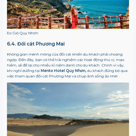
Eo Gió Quy Nhơn
6.4. Đồi cát Phương Mai
Không gian mênh mông của đồi cát khiến du khách phải choáng
ngợp. Đến đây, bạn có thể trải nghiệm các hoạt động thú vị, mạo
hiểm, sẽ để lại cho nhiều kỉ niệm dành cho du khách. Chính vì vậy,
khi nghỉ dưỡng tại
Mento Hotel Quy Nhơn,
du khách đừng bỏ qua
việc tham quan đồi cát Phương Mai và chụp ảnh sống ảo nhé!