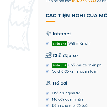
Liên hệ hotline:
094 333 3333
để nhậ
CÁC TIỆN NGHI CỦA M
Internet
Wifi miễn phí
Miễn phí!
Chỗ đậu xe
Chỗ đậu xe miễn phí
Miễn phí!
Có chỗ đỗ xe riêng, an toàn
Hồ bơi
1 hồ bơi ngoài trời
Mở cửa quanh năm
Dành cho mọi độ tuổi