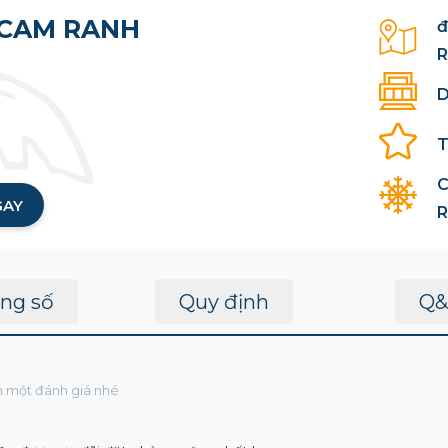
 CAM RANH
đ
R
D
T
C
GAY
R
ng số
Quy định
Q&
in một đánh giá nhé