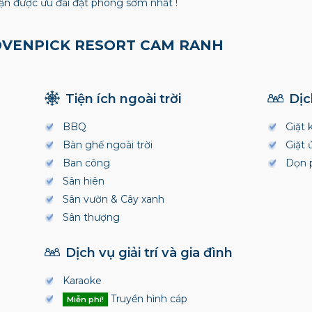
n được ưu đãi đặt phòng sớm nhất !
ÖVENPICK RESORT CAM RANH
Tiện ích ngoài trời
Dịc
BBQ
Giặt 
Bàn ghế ngoài trời
Giặt 
Ban công
Dọn 
Sân hiên
Sân vườn & Cây xanh
Sân thượng
Dịch vụ giải trí và gia đình
Karaoke
Truyền hình cáp
Miễn phí!