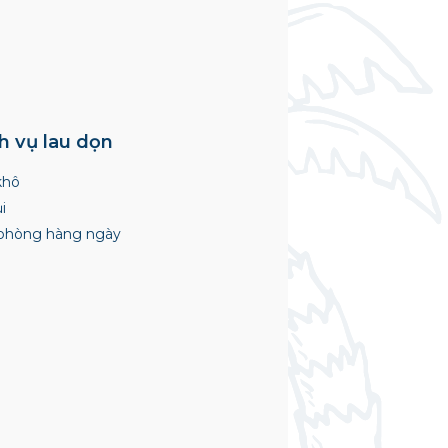
h vụ lau dọn
khô
ủi
phòng hàng ngày