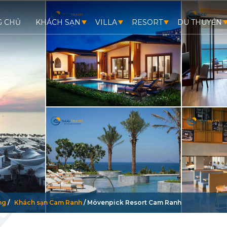
G CHỦ
KHÁCH SẠN
VILLA
RESORT
DU THUYỀN
ng
/
Khách sạn Cam Ranh
/
Mövenpick Resort Cam Ranh