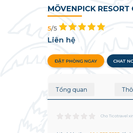
MÖVENPICK RESORT
5
/5
Liên hệ
ĐẶT PHÒNG NGAY
CHAT N
Tổng quan
Thô
Cho Ticotravel x