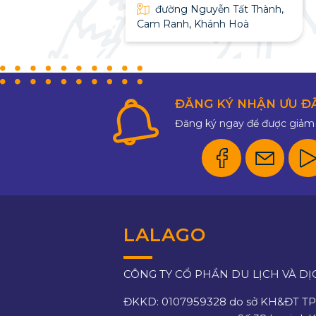
ng Vương, Cam
đường Nguyễn Tất Thành,
Ranh
Cam Ranh, Khánh Hoà
ĐĂNG KÝ NHẬN ƯU Đ
Đăng ký ngay để được giảm 
LALAGO
CÔNG TY CỔ PHẦN DU LỊCH VÀ DỊ
ĐKKD: 0107959328 do sở KH&ĐT TP.