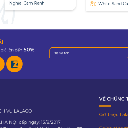
Nghĩa, Cam Ranh
White Sand C
ÃI
50%
giá lên đến
.
VỀ CHÚNG 
CH VỤ LALAGO
Giới thiệu La
HÀ NỘI cấp ngày: 15/8/2017