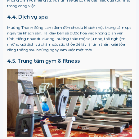
không gian vừa riêng tư, vừa tinh tế để có thể đạt hiệu quả tốt nhất
trong công việc.
4.4. Dịch vụ spa
Mường Thanh Sông Lam đem đến cho du khách một trung tâm spa
ngay tại khách sạn. Tại đây bạn sẽ được hòa vào không gian yên
tĩnh, tiếng nhạc du dương, hương thảo mộc dịu nhẹ, trải nghiệm
những gói dịch vụ chăm sóc sức khỏe để lấy lại tinh thần, giải tỏa
căng thẳng sau những ngày làm việc mệt mỏi.
4.5. Trung tâm gym & fitness