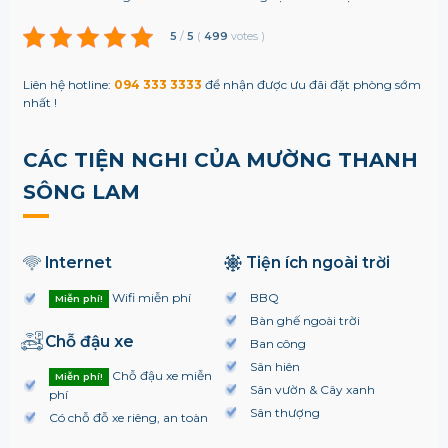
5
/
5
(
499
votes
)
Liên hệ hotline:
094 333 3333
để nhận được ưu đãi đặt phòng sớm
nhất !
CÁC TIỆN NGHI CỦA MƯỜNG THANH
SÔNG LAM
Internet
Tiện ích ngoài trời
Wifi miễn phí
BBQ
Miễn phí!
Bàn ghế ngoài trời
Chỗ đậu xe
Ban công
Sân hiên
Chỗ đậu xe miễn
Miễn phí!
Sân vườn & Cây xanh
phí
Sân thượng
Có chỗ đỗ xe riêng, an toàn