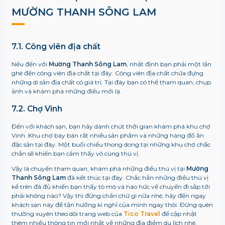
MƯỜNG THANH SÔNG LAM
7.1. Công viên địa chất
Nếu đến với
Mường Thanh Sông Lam
, nhất định bạn phải một lần
ghé đến công viên địa chất tại đây. Công viên địa chất chứa đựng
những di sản địa chất có giá trị. Tại đây bạn có thể tham quan, chụp
ảnh và khám phá những điều mới lạ.
7.2. Chợ Vinh
Đến với khách sạn, bạn hãy dành chút thời gian khám phá khu chợ
Vinh. Khu chợ bày bán rất nhiều sản phẩm và những hàng đồ ăn
đặc sản tại đây. Một buổi chiều thong dong tại những khu chợ chắc
chắn sẽ khiến bạn cảm thấy vô cùng thú vị.
Vậy là chuyến tham quan, khám phá những điều thú vị tại
Mường
Thanh Sông Lam
đã kết thúc tại đây. Chắc hẳn những điều thú vị
kể trên đã đủ khiến bạn thấy tò mò và háo hức về chuyến đi sắp tới
phải không nào? Vậy thì đừng chần chừ gì nữa nhé, hãy đến ngay
khách sạn này để tận hưởng kì nghỉ của mình ngay thôi. Đừng quên
thường xuyên theo dõi trang web của
Tico Travel
để cập nhật
thêm nhiều thông tin mới nhất về những địa điểm du lịch nhé.