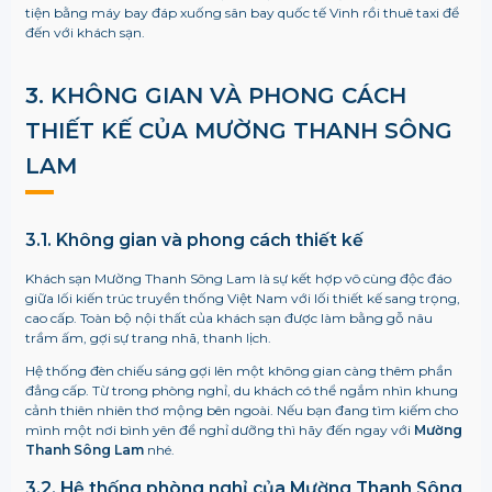
tiện bằng máy bay đáp xuống sân bay quốc tế Vinh rồi thuê taxi để
đến với khách sạn.
3. KHÔNG GIAN VÀ PHONG CÁCH
THIẾT KẾ CỦA MƯỜNG THANH SÔNG
LAM
3.1. Không gian và phong cách thiết kế
Khách sạn Mường Thanh Sông Lam là sự kết hợp vô cùng độc đáo
giữa lối kiến trúc truyền thống Việt Nam với lối thiết kế sang trọng,
cao cấp. Toàn bộ nội thất của khách sạn được làm bằng gỗ nâu
trầm ấm, gợi sự trang nhã, thanh lịch.
Hệ thống đèn chiếu sáng gợi lên một không gian càng thêm phần
đẳng cấp.
Từ trong phòng nghỉ, du khách có thể ngắm nhìn khung
cảnh thiên nhiên thơ mộng bên ngoài. Nếu bạn đang tìm kiếm cho
mình một nơi bình yên để nghỉ dưỡng thì hãy đến ngay với
Mường
Thanh Sông Lam
nhé.
3.2. Hệ thống phòng nghỉ của Mường Thanh Sông