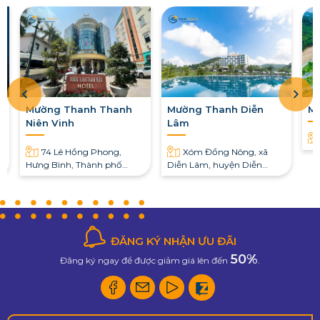
Mường Thanh Thanh
Mường Thanh Diễn
M
Niên Vinh
Lâm
74 Lê Hồng Phong,
Xóm Đồng Nông, xã
Hưng Bình, Thành phố
Diễn Lâm, huyện Diễn
Vinh, Nghệ An
Châu, tỉnh Nghệ An
ĐĂNG KÝ NHẬN ƯU ĐÃI
50%
Đăng ký ngay để được giảm giá lên đến
.