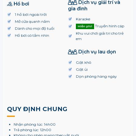
Dịch vụ giải trí và
Hồ bơi
gia đình
1 hồ bơi ngoài trời
Karaoke
Mở cửa quanh năm
Truyền hình cáp
Miễn phí!
Dành cho mọi độ tuổi
Khu vui chơi giải trí cho trẻ
Hồ bơi có tầm nhìn
em
Dịch vụ lau dọn
Giặt khô
Giặt ủi
Dọn phòng hàng ngày
QUY ĐỊNH CHUNG
Nhận phòng lúc: 14h00
Trả phòng lúc: 12h00
Không cho phép mang theo vật nuôi