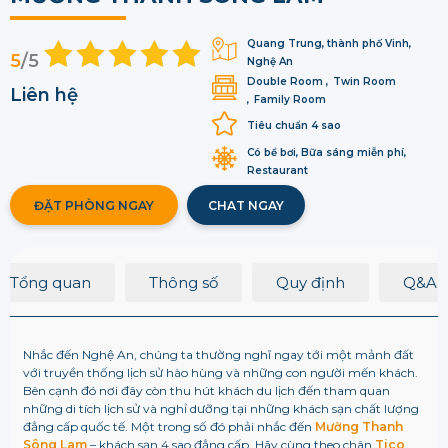
Quang Trung, thành phố Vinh,
5
/5
Nghệ An
Double Room
Twin Room
Liên hệ
Family Room
Tiêu chuẩn 4 sao
Có bể bơi, Bữa sáng miễn phí,
Restaurant
ĐẶT PHÒNG NGAY
CHAT NGAY
Tổng quan
Thông số
Quy định
Q&A
Nhắc đến Nghệ An, chúng ta thường nghĩ ngay tới một mảnh đất
với truyền thống lịch sử hào hùng và những con người mến khách.
Bên cạnh đó nơi đây còn thu hút khách du lịch đến tham quan
những di tích lịch sử và nghỉ dưỡng tại những khách sạn chất lượng
đẳng cấp quốc tế. Một trong số đó phải nhắc đến
Mường Thanh
Sông Lam
– khách sạn 4 sao đẳng cấp. Hãy cùng theo chân
Tico