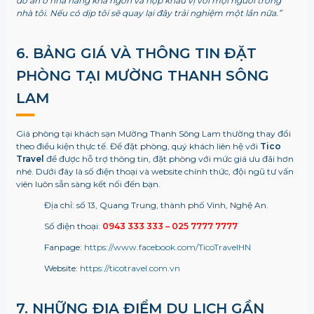
đồ ăn ở nhà hàng khá ngon và hợp khẩu vị với mọi người trong
nhà tôi. Nếu có dịp tôi sẽ quay lại đây trải nghiệm một lần nữa.”
6. BẢNG GIÁ VÀ THÔNG TIN ĐẶT
PHÒNG TẠI MƯỜNG THANH SÔNG
LAM
Giá phòng tại khách sạn Mường Thanh Sông Lam thường thay đổi
theo điều kiện thực tế. Để đặt phòng, quý khách liên hệ với
Tico
Travel
để được hỗ trợ thông tin, đặt phòng với mức giá ưu đãi hơn
nhé. Dưới đây là số điện thoại và website chính thức, đội ngũ tư vấn
viên luôn sẵn sàng kết nối đến bạn.
Địa chỉ: số 13, Quang Trung, thành phố Vinh, Nghệ An.
Số điện thoại:
0943 333 333 – 025 7777 7777
Fanpage:
https://www.facebook.com/TicoTravelHN
Website:
https://ticotravel.com.vn
7. NHỮNG ĐỊA ĐIỂM DU LỊCH GẦN