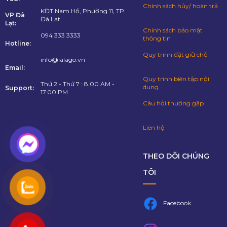
Chính sách hủy/ hoàn trả
KĐT Nam Hồ, Phường 11, TP.
VP Đà
Đà Lạt
Lạt:
Chính sách bảo mật
094 333 3333
thông tin
Hotline:
Quy trình đặt giữ chỗ
info@lalago.vn
Email:
Quy trình biên tập nội
Thứ 2 - Thứ 7 : 8.00 AM -
dung
Support:
17.00 PM
Câu hỏi thường gặp
Liên hệ
THEO DÕI CHÚNG
TÔI
Facebook