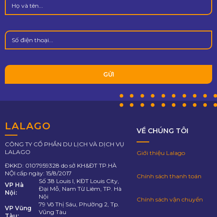
LALAGO
VỀ CHÚNG TÔI
CÔNG TY CỔ PHẦN DU LỊCH VÀ DỊCH VỤ
LALAGO
Giới thiệu Lalago
ĐKKD: 0107959328 do sở KH&ĐT TP.HÀ
NỘI cấp ngày: 15/8/2017
Chính sách thanh toán
Số 38 Louis I, KĐT Louis City,
VP Hà
Đại Mỗ, Nam Từ Liêm, TP. Hà
Nội:
Nội
Chính sách vận chuyển
79 Võ Thị Sáu, Phường 2, Tp.
VP Vũng
Vũng Tàu
Tàu: