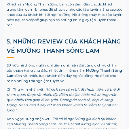
Khách sạn Mường Thanh Sông Lam còn đem đến cho du khách
trung tâm gym & fitness để phục vụ nhu cầu tập luyện nâng cao sức
khỏe của du khách khi tới nghỉ dưỡng. Hệ thống máy móc tập luyện
hiện đại, cao cấp sẽ giúp bạn có những phút giây tập luyện thoải
mái.
5. NHỮNG REVIEW CỦA KHÁCH HÀNG
VỀ MƯỜNG THANH SÔNG LAM
Sở hữu hệ thống nghỉ nghỉ tiện nghi, hiện đại cùng dịch vụ chăm
sóc khách hàng chu đáo, nhiệt tình, hàng năm
Mường Thanh Sông
Lam
đón rất nhiều lượt khách đến đây nghỉ dưỡng. Họ đã có cho
mình những trải nghiệm tuyệt vời.
Chị Thu Anh nhận xét:
“Khách sạn có vị trí rất thuận tiện, có thể đi
tham quan được rất nhiều địa điểm du lịch khác mà không mất
quá nhiều thời gian di chuyển. Phòng ốc sạch sẽ, đẹp và sang
trọng. Nhân viên ở đây rất mến khách khiến tôi cảm thấy rất hài
lòng.”
Anh Ngọc Hưng nhận xét:
“Tôi có kì nghỉ cùng gia đình tại khách
sạn Mường Thanh Sông Lam. Thực sự chất lượng dịch vụ rất tốt,