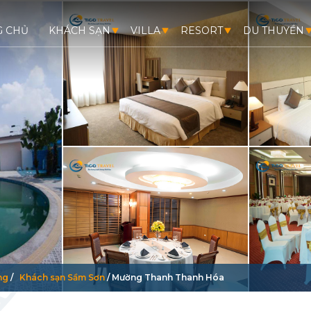
G CHỦ
KHÁCH SẠN
VILLA
RESORT
DU THUYỀN
ng
/
Khách sạn Sầm Sơn
/
Mường Thanh Thanh Hóa