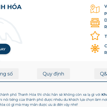
H HÓA
V
p
D
T
C
GAY
R
ng số
Quy định
Q&
thành phố Thanh Hóa thì chắc hẳn sẽ không còn xa lạ gì với
Kh
i nổi tiếng của thành phố được nhiều du khách lựa chọn làm nơ
óa có gì mà may mắn được ưu ái đến vậy nhé!