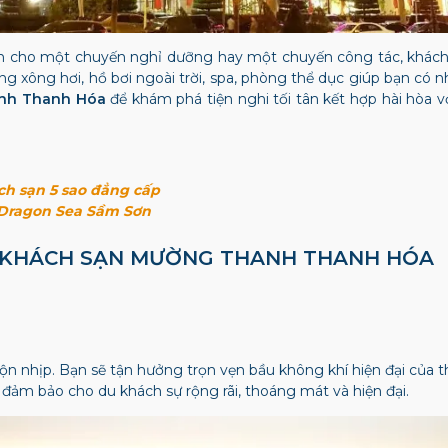
ản cho một chuyến nghỉ dưỡng hay một chuyến công tác, khá
òng xông hơi, hồ bơi ngoài trời, spa, phòng thể dục giúp bạn có n
nh Thanh Hóa
để khám phá tiện nghi tối tân kết hợp hài hòa 
ch sạn 5 sao đẳng cấp
 Dragon Sea Sầm Sơn
ẠI KHÁCH SẠN MƯỜNG THANH THANH HÓA
n nhịp. Bạn sẽ tận hưởng trọn vẹn bầu không khí hiện đại của
m bảo cho du khách sự rộng rãi, thoáng mát và hiện đại.