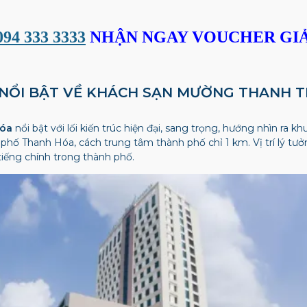
094 333 3333
NHẬN NGAY VOUCHER GIẢ
N NỔI BẬT VỀ KHÁCH SẠN MƯỜNG THANH 
óa
nổi bật với lối kiến ​​trúc hiện đại, sang trọng, hướng nhìn ra k
hố Thanh Hóa, cách trung tâm thành phố chỉ 1 km. Vị trí lý tưở
tiếng chính trong thành phố.