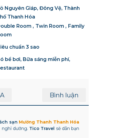
õ Nguyên Giáp, Đông Vệ, Thành
hố Thanh Hóa
ouble Room
Twin Room
Family
Room
iêu chuẩn 3 sao
ó bể bơi, Bữa sáng miễn phí,
estaurant
A
Bình luận
ách sạn
Mường Thanh Thanh Hóa
i nghỉ dưỡng.
Tico Travel
sẽ dẫn bạn