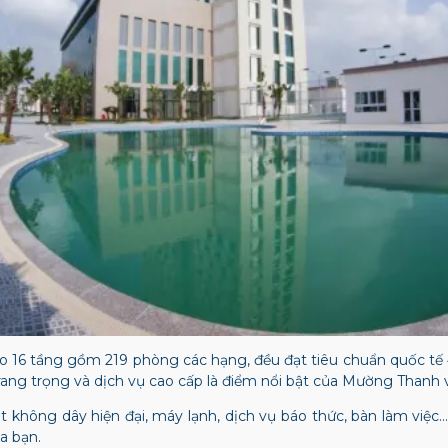
o 16 tầng gồm 219 phòng các hạng, đều đạt tiêu chuẩn quốc tế 
trang trọng và dịch vụ cao cấp là điểm nổi bật của Mường Thanh 
 không dây hiện đại, máy lạnh, dịch vụ báo thức, bàn làm việc… 
a bạn.