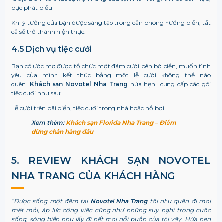
bục phát biểu
Khi ý tưởng của bạn được sáng tạo trong căn phòng hướng biển, tất
cả sẽ trở thành hiện thực.
4.5 Dịch vụ tiệc cưới
Bạn có ước mơ được tổ chức một đám cưới bên bờ biển, muốn tình
yêu của mình kết thúc bằng một lễ cưới không thể nào
quên.
Khách sạn
Novotel Nha Trang
hứa hẹn cung cấp các gói
tiệc cưới như sau:
Lễ cưới trên bãi biển, tiệc cưới trong nhà hoặc hồ bơi.
Xem thêm:
Khách sạn Florida Nha Trang – Điểm
dừng chân hàng đầu
5. REVIEW KHÁCH SẠN NOVOTEL
NHA TRANG CỦA KHÁCH HÀNG
“Được sống một đêm tại
Novotel Nha Trang
tôi như quên đi mọi
mệt mỏi, áp lực công việc cũng như những suy nghĩ trong cuộc
sống, sóng biển như lấy đi hết mọi nỗi buồn của tôi vậy. Hứa hẹn