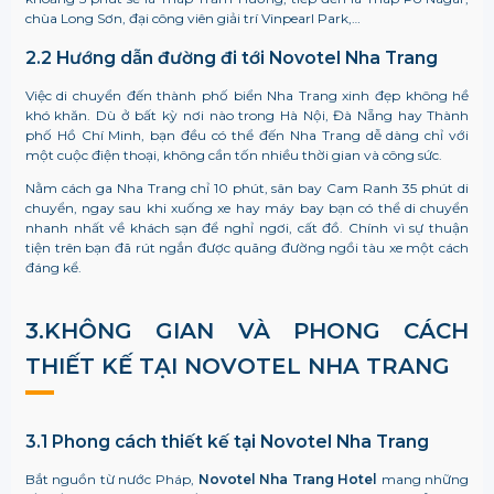
chùa Long Sơn, đại công viên giải trí Vinpearl Park,…
2.2 Hướng dẫn đường đi tới Novotel Nha Trang
Việc di chuyển đến thành phố biển Nha Trang xinh đẹp không hề
khó khăn. Dù ở bất kỳ nơi nào trong Hà Nội, Đà Nẵng hay Thành
phố Hồ Chí Minh, bạn đều có thể đến Nha Trang dễ dàng chỉ với
một cuộc điện thoại, không cần tốn nhiều thời gian và công sức.
Nằm cách ga Nha Trang chỉ 10 phút, sân bay Cam Ranh 35 phút di
chuyển, ngay sau khi xuống xe hay máy bay bạn có thể di chuyển
nhanh nhất về khách sạn để nghỉ ngơi, cất đồ. Chính vì sự thuận
tiện trên bạn đã rút ngắn được quãng đường ngồi tàu xe một cách
đáng kể.
3.KHÔNG GIAN VÀ PHONG CÁCH
THIẾT KẾ TẠI NOVOTEL NHA TRANG
3.1 Phong cách thiết kế tại Novotel Nha Trang
Bắt nguồn từ nước Pháp,
Novotel Nha Trang Hotel
mang những