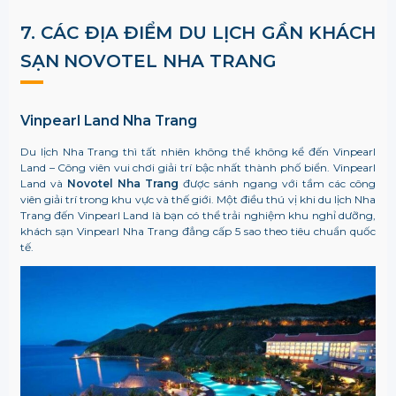
7. CÁC ĐỊA ĐIỂM DU LỊCH GẦN KHÁCH
SẠN
NOVOTEL NHA TRANG
Vinpearl Land Nha Trang
Du lịch Nha Trang thì tất nhiên không thể không kể đến Vinpearl
Land – Công viên vui chơi giải trí bậc nhất thành phố biển. Vinpearl
Land và
Novotel Nha Trang
được sánh ngang với tầm các công
viên giải trí trong khu vực và thế giới. Một điều thú vị khi du lịch Nha
Trang đến Vinpearl Land là bạn có thể trải nghiệm khu nghỉ dưỡng,
khách sạn Vinpearl Nha Trang đẳng cấp 5 sao theo tiêu chuẩn quốc
tế.