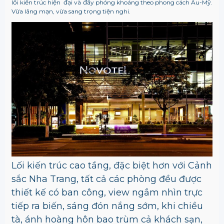
lối kiến trúc hiện đại và đầy phóng khoáng theo phong cách Âu-Mỹ.
Vừa lãng mạn, vừa sang trọng tiện nghi.
Lối kiến trúc cao tầng, đặc biệt hơn với Cảnh
sắc Nha Trang, tất cả các phòng đều được
thiết kế có ban công, view ngắm nhìn trực
tiếp ra biến, sáng đón nắng sớm, khi chiều
tà, ánh hoàng hôn bao trùm cả khách sạn,