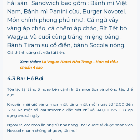
hải sản. Sandwich bao gồm : Bánh mì Việt
Nam, Bánh mì Panini cừu, Burger Novotel.
Món chính phong phú như : Cá ngừ vây
vàng áp chảo, cá chẽm áp chảo, Bít Tết bò
Wagyu. Và cuối cùng tráng miệng bằng :
Bánh Tiramisu cổ điển, bánh Socola nóng.
Giá thành cũng rất vừa túi tiền.
Xem thêm:
La Vague Hotel Nha Trang – Hơn cả tiêu
chuẩn 4 sao
4.3 Bar Hồ Bơi
Tọa lạc tại tầng 3 ngay bên cạnh In Balance Spa và phòng tập thể
dục.
Khuyến mãi giờ vàng mua một tặng một mỗi ngày từ 12:00 đến
12:30 và một số loại smoothie đặc biệt chỉ với 40,000VND ++ áp
dụng cho cả ngày.
Ngoài ra, các món ăn nhẹ từ nhà hàng The Square sẽ được nhân viên
Novotel nhanh chóng phục vụ tận nơi.