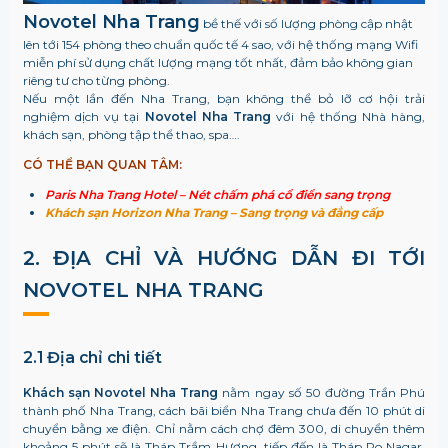
Novotel Nha Trang
bề thế với số lượng phòng cập nhật
lên tới 154 phòng theo chuẩn quốc tế 4 sao, với hệ thống mạng Wifi
miễn phí sử dụng chất lượng mạng tốt nhất, đảm bảo không gian
riêng tư cho từng phòng.
Nếu một lần đến Nha Trang, bạn không thể bỏ lỡ cơ hội trải
nghiệm dịch vụ tại
Novotel Nha Trang
với hệ thống Nhà hàng,
khách sạn, phòng tập thể thao, spa….
CÓ THỂ BẠN QUAN TÂM:
Paris Nha Trang Hotel – Nét chấm phá cổ điển sang trọng
Khách sạn Horizon Nha Trang – Sang trọng và đẳng cấp
2. ĐỊA CHỈ VÀ HƯỚNG DẪN ĐI TỚI
NOVOTEL NHA TRANG
2.1 Địa chỉ chi tiết
Khách sạn Novotel Nha Trang
nằm ngay số 50 đường Trần Phú
thành phố Nha Trang, cách bãi biển Nha Trang chưa đến 10 phút di
chuyển bằng xe điện. Chỉ nằm cách chợ đêm 300, di chuyển thêm
khoảng 5 phút sẽ là Tháp Trầm Hương, tiếp đến là
Tháp Po Nagar,