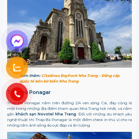
Xem thêm:
Citadines Bayfront Nha Trang – Đẳng cấp
quốc tế bên bờ biển Nha Trang
Tháp bà Ponagar
Tháp Bà Ponagar nằm trên đường 2/4 ven sông Cái, đây cũng là
một trong những địa điểm tham quan Nha Trang hot nhất, và nằm
gần
khách sạn Novotel Nha Trang
. Đối với những du khách yêu
nghệ thuật thì Tháp Bà Ponagar là một điểm check in thú vị cho ra
những tấm ảnh sống ảo cực đẹp và ấn tượng.