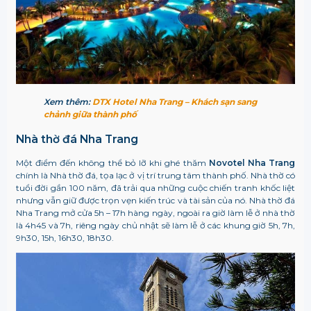
Xem thêm:
DTX Hotel Nha Trang – Khách sạn sang
chảnh giữa thành phố
Nhà thờ đá Nha Trang
Một điểm đến không thể bỏ lỡ khi ghé thăm
Novotel Nha Trang
chính là Nhà thờ đá, tọa lạc ở vị trí trung tâm thành phố. Nhà thờ có
tuổi đời gần 100 năm, đã trải qua những cuộc chiến tranh khốc liệt
nhưng vẫn giữ được trọn vẹn kiến trúc và tài sản của nó. Nhà thờ đá
Nha Trang mở cửa 5h – 17h hàng ngày, ngoài ra giờ làm lễ ở nhà thờ
là 4h45 và 7h, riêng ngày chủ nhật sẽ làm lễ ở các khung giờ 5h, 7h,
9h30, 15h, 16h30, 18h30.