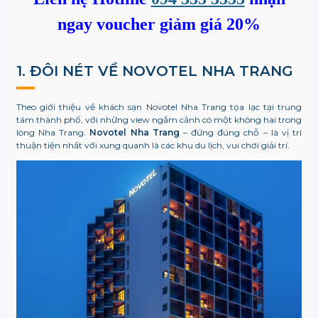
ngay voucher giảm giá 20%
1. ĐÔI NÉT VỀ NOVOTEL NHA TRANG
Theo g
iới thiệu về khách sạn Novotel Nha Trang t
ọa lạc tại trung
tâm thành phố, với những view ngắm cảnh có một không hai trong
lòng Nha Trang.
Novotel Nha Trang
– đứng đúng chỗ – là vị trí
thuận tiện nhất với xung quanh là các khu du lịch, vui chơi giải trí.