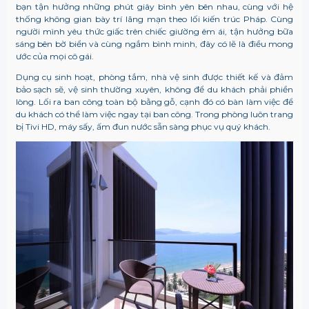
bạn tận hưởng những phút giây bình yên bên nhau, cùng với hệ
thống không gian bày trí lãng mạn theo lối kiến trúc Pháp. Cùng
người mình yêu thức giấc trên chiếc giường êm ái, tận hưởng bữa
sáng bên bờ biển và cùng ngắm bình minh, đây có lẽ là điều mong
ước của mọi cô gái.
Dụng cụ sinh hoạt, phòng tắm, nhà vệ sinh được thiết kế và đảm
bảo sạch sẽ, vệ sinh thường xuyên, không để du khách phải phiền
lòng. Lối ra ban công toàn bộ bằng gỗ, cạnh đó có bàn làm việc để
du khách có thể làm việc ngay tại ban công. Trong phòng luôn trang
bị Tivi HD, máy sấy, ấm đun nước sẵn sàng phục vụ quý khách.