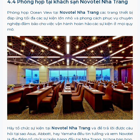
4.4 Phòng họp tại khách sạn Novotel Nha Trang
Phòng họp Ocean View tại
Novotel Nha Trang
các trang thiết bị
đáp ứng tối đa các sự kiện lớn nhỏ và phong cách phục vụ chuyên
nghiệp đảm bảo cho việc vận hành hoàn hảo các sự kiện ở mọi quy
mô.
Hãy tổ chức sự kiện tại
Novotel Nha Trang
và để trả lời được câu
hỏi tại sao Asus, Abbott, hay Yamaha đều tin tưởng và xem Novotel
là địa điểm tổ chức sự kiện hàng đầu tại Nha Trang.
trí hoa bàn họp,