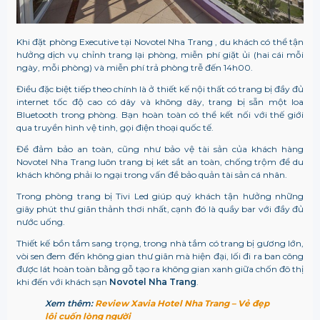
Khi đặt phòng Executive tại Novotel Nha Trang , du khách có thể tận
hưởng dịch vụ chỉnh trang lại phòng, miễn phí giặt ủi (hai cái mỗi
ngày, mỗi phòng) và miễn phí trả phòng trễ đến 14h00.
Điều đặc biệt tiếp theo chính là ở thiết kế nội thất có trang bị đầy đủ
internet tốc độ cao có dây và không dây, trang bị sẵn một loa
Bluetooth trong phòng. Bạn hoàn toàn có thể kết nối với thế giới
qua truyền hình vệ tinh, gọi điện thoại quốc tế.
Để đảm bảo an toàn, cũng như bảo vệ tài sản của khách hàng
Novotel Nha Trang luôn trang bị két sắt an toàn, chống trộm để du
khách không phải lo ngại trong vấn đề bảo quản tài sản cá nhân.
Trong phòng trang bị Tivi Led giúp quý khách tận hưởng những
giây phút thư giãn thảnh thơi nhất, cạnh đó là quầy bar với đầy đủ
nước uống.
Thiết kế bồn tắm sang trọng, trong nhà tắm có trang bị gương lớn,
vòi sen đem đến không gian thư giãn mà hiện đại, lối đi ra ban công
được lát hoàn toàn bằng gỗ tạo ra không gian xanh giữa chốn đô thị
khi đến với khách sạn
Novotel Nha Trang
.
Xem thêm:
Review Xavia Hotel Nha Trang – Vẻ đẹp
lôi cuốn lòng người