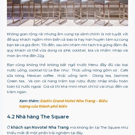
Không gian rộng rãi nhưng ấm cúng tại sảnh chính là nơi tuyệt vời
để quý khách ngắm nhìn biển cả bao la hay hàn huyên tâm sự cùng
bạn bè và gia đình. Tối đến, sau khi nhâm nhi tách trà gừng đậm đà,
quý khách có thể vừa dùng cà phê, cocktail, bia và nhấm nháp vài
món ăn nhẹ đến 22g.
Bạn cũng không thể không bất ngờ trước Menu đầy đủ các loại
nước uống, cocktail từ Le Bar như : Thức uống nóng gồm có : Cafe
sữa nóng, Mexican coffee… thức uống lạnh : Olong tea, Jasmine
Green tea… Và còn cả hàng trăm loại rượu được nhập khẩu hoàn
toàn từ nước ngoài. Giá cả thì khá mini nhon chỉ từ vài chục đến vài
trăm ngàn.
Xem thêm:
Eastin Grand Hotel Nha Trang – Biểu
tượng của thành phố biển
4.2 Nhà hàng The Square
Ở
khách sạn
Novotel Nha Trang
mà không ăn tại The Square như
thiếu mất đi một phần trải nghiệm tại đây.