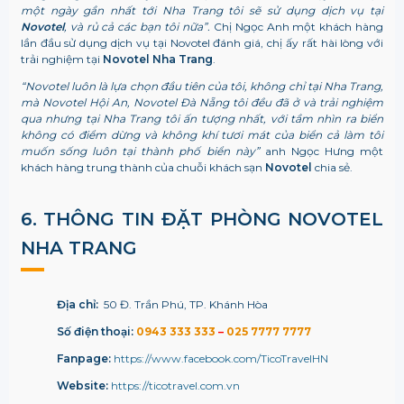
một ngày gần nhất tới Nha Trang tôi sẽ sử dụng dịch vụ tại
Novotel
, và rủ cả các bạn tôi nữa”.
Chị Ngọc Anh một khách hàng
lần đầu sử dụng dịch vụ tại Novotel đánh giá, chị ấy rất hài lòng với
trải nghiệm tại
Novotel Nha Trang
.
“Novotel luôn là lựa chọn đầu tiên của tôi, không chỉ tại Nha Trang,
mà Novotel Hội An, Novotel Đà Nẵng tôi đều đã ở và trải nghiệm
qua nhưng tại Nha Trang tôi ấn tượng nhất, với tầm nhìn ra biển
không có điểm dừng và không khí tươi mát của biển cả làm tôi
muốn sống luôn tại thành phố biển này”
anh Ngọc Hưng một
khách hàng trung thành của chuỗi khách sạn
Novotel
chia sẻ.
6. THÔNG TIN ĐẶT PHÒNG
NOVOTEL
NHA TRANG
Địa chỉ:
50 Đ. Trần Phú, TP. Khánh Hòa
Số điện thoại:
0943 333 333
–
025 7777 7777
Fanpage:
https://www.facebook.com/TicoTravelHN
Website:
https://ticotravel.com.vn