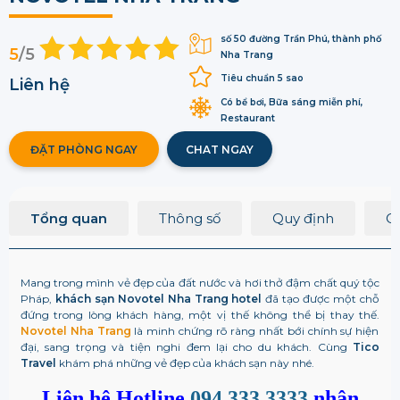
số 50 đường Trần Phú, thành phố
5
/5
Nha Trang
Tiêu chuẩn 5 sao
Liên hệ
Có bể bơi, Bữa sáng miễn phí,
Restaurant
ĐẶT PHÒNG NGAY
CHAT NGAY
Tổng quan
Thông số
Quy định
Q
Mang trong mình vẻ đẹp của đất nước và hơi thở đậm chất quý tộc
Pháp,
khách sạn
Novotel Nha Trang hotel
đã tạo được một chỗ
đứng trong lòng khách hàng, một vị thế không thể bị thay thế.
Novotel Nha Trang
là minh chứng rõ ràng nhất bới chính sự hiện
đại, sang trọng và tiện nghi đem lại cho du khách. Cùng
Tico
Travel
khám phá những vẻ đẹp của khách sạn này nhé.
Liên hệ Hotline
094 333 3333
nhận