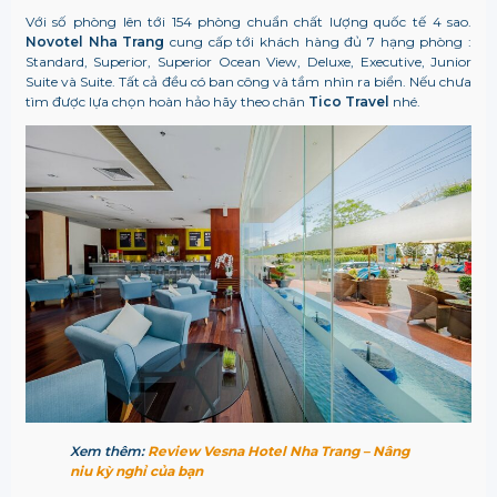
Với số phòng lên tới 154 phòng chuẩn chất lượng quốc tế 4 sao.
Novotel Nha Trang
cung cấp tới khách hàng đủ 7 hạng phòng :
Standard, Superior, Superior Ocean View, Deluxe, Executive, Junior
Suite và Suite. Tất cả đều có ban công và tầm nhìn ra biển. Nếu chưa
tìm được lựa chọn hoàn hảo hãy theo chân
Tico Travel
nhé.
Xem thêm:
Review Vesna Hotel Nha Trang – Nâng
niu kỳ nghỉ của bạn