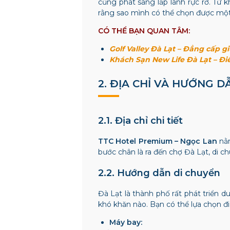
cũng phát sáng lấp lánh rực rỡ. Từ 
rằng sao mình có thể chọn được một 
CÓ THỂ BẠN QUAN TÂM:
Golf Valley Đà Lạt – Đẳng cấp g
Khách Sạn New Life Đà Lạt – Đ
2. ĐỊA CHỈ VÀ HƯỚNG D
2.1. Địa chỉ chi tiết
TTC Hotel Premium – Ngọc Lan
nằm
bước chân là ra đến chợ Đà Lạt, di c
2.2. Hướng dẫn di chuyển
Đà Lạt là thành phố rất phát triển d
khó khăn nào. Bạn có thể lựa chọn đ
Máy bay: