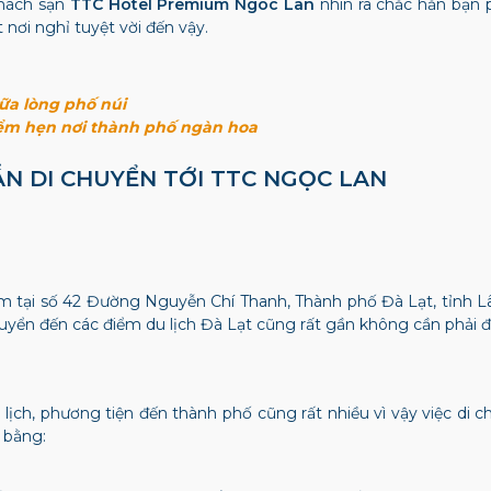
khách sạn
TTC Hotel Premium Ngoc Lan
nhìn ra chắc hẳn bạn p
nơi nghỉ tuyệt vời đến vậy.
iữa lòng phố núi
iểm hẹn nơi thành phố ngàn hoa
ẪN DI CHUYỂN TỚI TTC NGỌC LAN
 tại số
42 Đường Nguyễn Chí Thanh, Thành phố Đà Lạt, tỉnh Lâ
huyển đến các điểm du lịch Đà Lạt cũng rất gần không cần phải đ
u lịch, phương tiện đến thành phố cũng rất nhiều vì vậy việc d
i bằng: