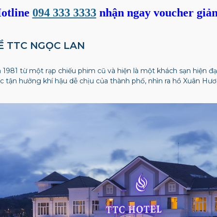
otline
094 333 3333
nhận ngay voucher giả
VỀ TTC NGỌC LAN
1981 từ một rạp chiếu phim cũ và hiện là một khách sạn hiện đạ
 tận hưởng khí hậu dễ ​​chịu của thành phố, nhìn ra hồ Xuân Hư