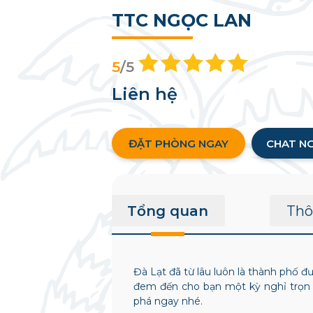
TTC NGỌC LAN
5
/5
Liên hệ
ĐẶT PHÒNG NGAY
CHAT N
Tổng quan
Thô
Đà Lạt đã từ lâu luôn là thành phố 
đem đến cho bạn một kỳ nghỉ trọn
phá ngay nhé.