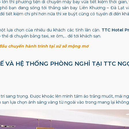
ớn thì phương tiện di chuyển máy bay vừa tiết kiệm thời gian, v
 phố bạn đang sống tới thẳng sân bay Liên Khương – Đà Lạt v
 tiết kiệm chi phí hơn nữa thì xe buýt cũng có tuyến đi đến khá
một lựa chọn của nhiều du khách các tỉnh lân cận.
TTC Hotel P
hể di chuyển bằng taxi, xe ôm,… để tới khách sạn.
 đầu chuyến hành trình tại xứ sở mộng mơ
Ế VÀ HỆ THỐNG PHÒNG NGHỈ TẠI
TTC NG
 trí sang trọng. Được khoác lên mình tấm áo trắng muốt, mái n
h sạn lựa chọn ánh sáng vàng từ ngoài vào trong mang lại khôn