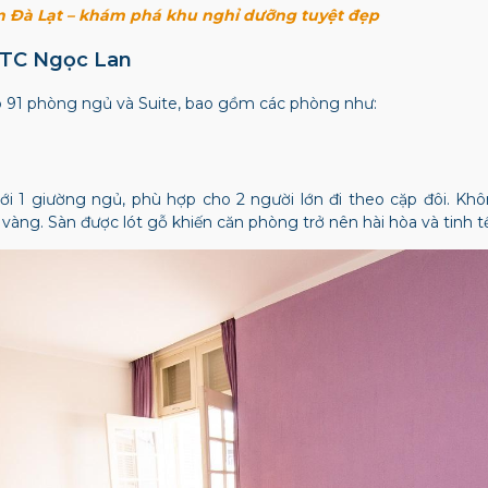
n Đà Lạt – khám phá khu nghỉ dưỡng tuyệt đẹp
TTC Ngọc Lan
p 91 phòng ngủ và Suite, bao gồm các phòng như:
i 1 giường ngủ, phù hợp cho 2 người lớn đi theo cặp đôi. Kh
àng. Sàn được lót gỗ khiến căn phòng trở nên hài hòa và tinh t