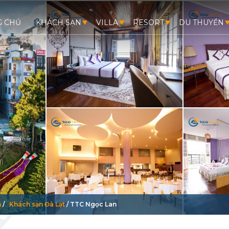
G CHỦ
KHÁCH SẠN
VILLA
RESORT
DU THUYỀN
m
/
Khách sạn Đà Lạt
/
TTC Ngọc Lan