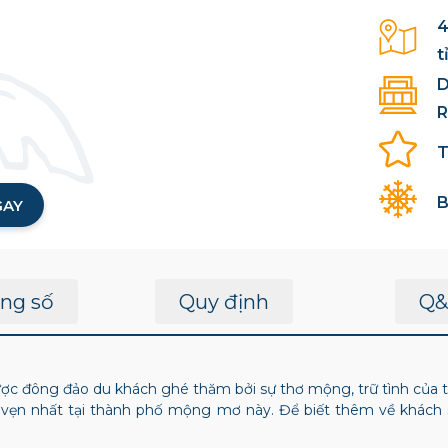
4
t
D
T
B
GAY
ng số
Quy định
Q&
được đông đảo du khách ghé thăm bởi sự thơ mộng, trữ tình của
 vẹn nhất tại thành phố mộng mơ này. Để biết thêm về khách