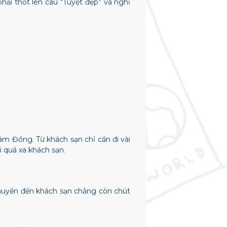
hải thốt lên câu “Tuyệt đẹp” và nghĩ
m Đồng. Từ khách sạn chỉ cần đi vài
i quá xa khách sạn.
i chuyển đến khách sạn chẳng còn chút