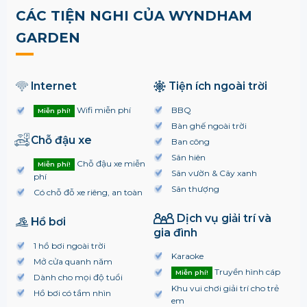
CÁC TIỆN NGHI CỦA WYNDHAM
GARDEN
Internet
Tiện ích ngoài trời
Wifi miễn phí
BBQ
Miễn phí!
Bàn ghế ngoài trời
Chỗ đậu xe
Ban công
Sân hiên
Chỗ đậu xe miễn
Miễn phí!
Sân vườn & Cây xanh
phí
Sân thượng
Có chỗ đỗ xe riêng, an toàn
Dịch vụ giải trí và
Hồ bơi
gia đình
1 hồ bơi ngoài trời
Karaoke
Mở cửa quanh năm
Truyền hình cáp
Miễn phí!
Dành cho mọi độ tuổi
Khu vui chơi giải trí cho trẻ
Hồ bơi có tầm nhìn
em