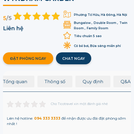
Phường Tố Hữu, Hà Đông, Hà Nội
5
/5
Bungalow
Double Room
Twin
Liên hệ
Room
Family Room
Tiêu chuẩn 5 sao
Có bể bơi, Bữa sáng miễn phí
ĐẶT PHÒNG NGAY
CHAT NGAY
Tổng quan
Thông số
Quy định
Q&A
Cho Ticotravel xin một đánh giá nhé
Liên hệ hotline:
094 333 3333
để nhận được ưu đãi đặt phòng sớm
nhất !