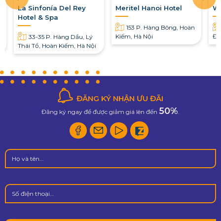
La Sinfonía Del Rey
Meritel Hanoi Hotel
W
Hotel & Spa
153 P. Hàng Bông, Hoàn
Kiếm, Hà Nội
Đô
33-35 P. Hàng Dầu, Lý
Thái Tổ, Hoàn Kiếm, Hà Nội
ĐĂNG KÝ NHẬN ƯU ĐÃI
50%
Đăng ký ngay để được giảm giá lên đến
.