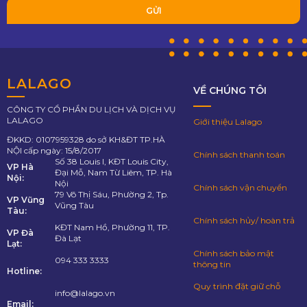
LALAGO
VỀ CHÚNG TÔI
CÔNG TY CỔ PHẦN DU LỊCH VÀ DỊCH VỤ
LALAGO
Giới thiệu Lalago
ĐKKD: 0107959328 do sở KH&ĐT TP.HÀ
NỘI cấp ngày: 15/8/2017
Chính sách thanh toán
Số 38 Louis I, KĐT Louis City,
VP Hà
Đại Mỗ, Nam Từ Liêm, TP. Hà
Nội:
Nội
Chính sách vận chuyển
79 Võ Thị Sáu, Phường 2, Tp.
VP Vũng
Vũng Tàu
Tàu:
Chính sách hủy/ hoàn trả
KĐT Nam Hồ, Phường 11, TP.
VP Đà
Đà Lạt
Lạt:
Chính sách bảo mật
094 333 3333
thông tin
Hotline:
Quy trình đặt giữ chỗ
info@lalago.vn
Email: