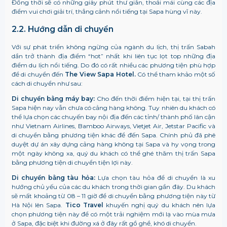
Đồng thời sẽ có những giây phút thư giãn, thoải mái cùng các địa
điểm vui chơi giải trí, thẳng cảnh nổi tiếng tại Sapa hùng vĩ này.
2.2. Hướng dẫn di chuyển
Với sự phát triển không ngừng của ngành du lịch, thị trấn Sabah
dần trở thành địa điểm “hot” nhất khi liên tục lọt top những địa
điểm du lịch nổi tiếng.
Do đó có rất nhiều các phương tiện phù hợp
để di chuyển đến
The View Sapa Hotel.
Có thể tham khảo một số
cách di chuyển như sau:
Di chuyển bằng máy bay:
Cho đến thời điểm hiện tại, tại thị trấn
Sapa hiện nay vẫn chưa có cảng hàng không. Tuy nhiên du khách có
thể lựa chọn các chuyến bay nội địa đến các tỉnh/ thành phố lân cận
như Vietnam Airlines, Bamboo Airways, Vietjet Air, Jetstar Pacific và
di chuyển bằng phương tiện khác để đến Sapa. Chính phủ đã phê
duyệt dự án xây dựng cảng hàng không tại Sapa và hy vọng trong
một ngày không xa, quý du khách có thể ghé thăm thị trấn Sapa
bằng phương tiện di chuyển tiện lợi này.
Di chuyển bằng tàu hỏa:
Lựa chọn tàu hỏa để di chuyển là xu
hướng chủ yếu của các du khách trong thời gian gần đây. Du khách
sẽ mất khoảng từ 08 – 11 giờ để di chuyển bằng phương tiện này từ
Hà Nội lên Sapa.
Tico Travel
khuyến nghị quý du khách nên lựa
chọn phương tiện này để có một trải nghiệm mới lạ vào mùa mưa
ở Sapa, đặc biệt khi đường xá ở đây rất gồ ghề, khó di chuyển.