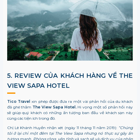
5. REVIEW CỦA KHÁCH HÀNG VỀ THE
VIEW SAPA HOTEL
Tico Travel
xin phép được đưa ra một vài phản hồi của du khách
đã ghé thăm
The View Sapa Hotel.
Hi vọng một số phản hồi này
sẽ giúp quý khách có những ấn tượng ban đầu về khách sạn này
cùng các tiện ích trong đó.
Chị Lê Khánh Huyền nhận xét (ngày 11 tháng 11 năm 2019):
“Chúng
tôi ở lại chỉ một đêm tại The View Sapa nhưng nó thực sự gây ấn
tượng mạnh. Phòng rộng, yên tĩnh và sạch sẽ và dịch vụ của nhân