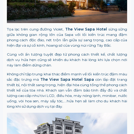
Tọa lạc trên cung đường Violet,
The View Sapa Hotel
sừng sững
giữa không gian rộng lớn của Sapa với lối kiến trúc mang đậm
phong cách độc đáo, nét trộn lẫn giữa sự sang trọng, cao cấp của
hiện đại và sự cổ kính, hoang sơ của vùng núi rừng Tây Bắc.
Cùng với ấn tượng tuyệt đẹp từ phong cách thiết kế, chất lượng
dịch vụ hứa hẹn cũng sẽ khiến du khách hài lòng khi lựa chọn nơi
này làm điểm dừng chân.
Không chỉ tập trung khai thác điểm mạnh về lối kiến trúc đậm màu
sắc đặc trưng mà
The View Sapa Hotel Sapa
còn lắp đặt trang
thiết bị, nội thất sang trọng, hiện đại hòa cùng tổng thể phong cách
thiết kế của tòa nhà. Khách sạn vẫn đảm bảo tính đầy đủ và chất
lượng cao cấp như tivi LCD, điều hòa, máy nóng lạnh, minibar, nước
uống, vòi hoa sen, máy sấy tóc,….hứa hẹn sẽ làm cho du khách hài
lòng khi sử dụng dịch vụ tại đây.