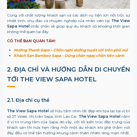
Cùng với chất lượng khách sạn và các dịch vụ tiện ích nổi trội, sự
nhiệt tình, chu đáo và chuyên nghiệp của nhân viên tại
The View
Sapa Hotel
chắc chắn sẽ giúp quý du khách có khoảng thời gian
không thể quên tại đây.
CÓ THỂ BẠN QUAN TÂM:
Mường Thanh Sapa – Chốn nghỉ dưỡng tuyệt vời trên phố núi
Khách Sạn Bamboo Sapa – Dừng chân ngay chốn tiên cảnh
2. ĐỊA CHỈ VÀ HƯỚNG DẪN DI CHUYỂN
TỚI THE VIEW SAPA HOTEL
2.1. Địa chỉ cụ thể
The View Sapa Hotel
sở hữu tầm nhìn rất đẹp khi tọa lạc tại vị trí
số 27 Violet, thị trấn Sapa, tỉnh Lào Cai.
The View Sapa Hotel
nằm
ở vị trí trung tâm của Sapa, do vậy, với lối kiến trúc đặc trưng của
khách sạn thì hứa hẹn rằng mỗi một du khách khi ghé thăm nơi
đây đều có thể tận hưởng khung cảnh thiên nhiên lãng mạn nhất.