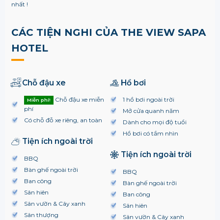
nhất !
CÁC TIỆN NGHI CỦA THE VIEW SAPA
HOTEL
Chỗ đậu xe
Hồ bơi
Chỗ đậu xe miễn
1 hồ bơi ngoài trời
Miễn phí!
phí
Mở cửa quanh năm
Có chỗ đỗ xe riêng, an toàn
Dành cho mọi độ tuổi
Hồ bơi có tầm nhìn
Tiện ích ngoài trời
Tiện ích ngoài trời
BBQ
Bàn ghế ngoài trời
BBQ
Ban công
Bàn ghế ngoài trời
Sân hiên
Ban công
Sân vườn & Cây xanh
Sân hiên
Sân thượng
Sân vườn & Cây xanh