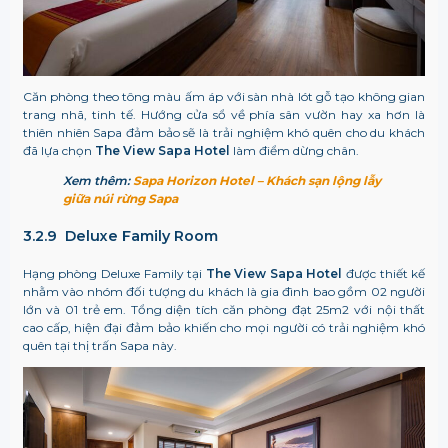
Căn phòng theo tông màu ấm áp với sàn nhà lót gỗ tạo không gian
trang nhã, tinh tế. Hướng cửa sổ về phía sân vườn hay xa hơn là
thiên nhiên Sapa đảm bảo sẽ là trải nghiệm khó quên cho du khách
đã lựa chọn
The View Sapa Hotel
làm điểm dừng chân.
Xem thêm:
Sapa Horizon Hotel – Khách sạn lộng lẫy
giữa núi rừng Sapa
3.2.9 Deluxe Family Room
Hạng phòng Deluxe Family tại
The View Sapa Hotel
được thiết kế
nhằm vào nhóm đối tượng du khách là gia đình bao gồm 02 người
lớn và 01 trẻ em. Tổng diện tích căn phòng đạt 25m2 với nội thất
cao cấp, hiện đại đảm bảo khiến cho mọi người có trải nghiệm khó
quên tại thị trấn Sapa này.