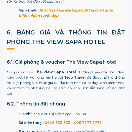
tôi. Không thể đề xuất cao hơn.”
Xem thêm:
Khách sạn Lacasa Sapa – Dừng chân giữa
thiên nhiên tuyệt đẹp
6. BẢNG GIÁ VÀ THÔNG TIN ĐẶT
PHÒNG THE VIEW SAPA HOTEL
6.1. Giá phòng & voucher The View Sapa Hotel
Giá phòng của
The View Sapa Hotel
thường thay đổi theo điều
kiện thực tế. Vui lòng liên hệ với
Tico Travel
để được hỗ trợ thông
tin, đặt phòng với mức giá ưu đãi hơn nhé. Dưới đây là số điện thoại
và website chính thức, đội ngũ tư vấn viên luôn sẵn sàng kết nối đến
bạn.
6.2. Thông tin đặt phòng
Địa chỉ:
27 Violet, thị trấn Sapa, Lào Cai
Số điện thoại:
0943 333 333
–
025 7777 7777
Fanpage:
https://www.facebook.com/TicoTravelHN