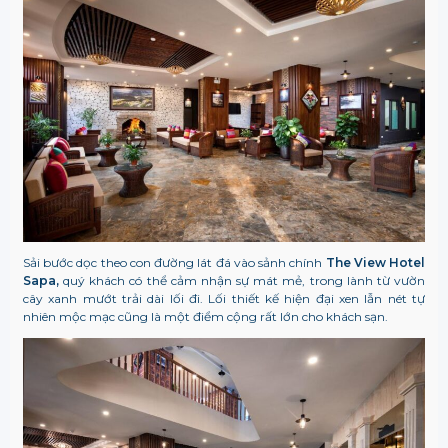
Sải bước dọc theo con đường lát đá vào sảnh chính
The View Hotel
Sapa,
quý khách có thể cảm nhận sự mát mẻ, trong lành từ vườn
cây xanh mướt trải dài lối đi. Lối thiết kế hiện đại xen lẫn nét tự
nhiên mộc mạc cũng là một điểm cộng rất lớn cho khách sạn.