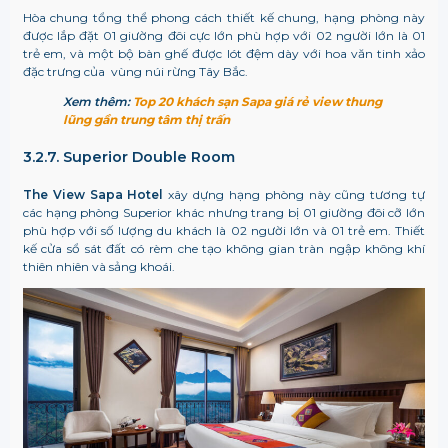
Hòa chung tổng thể phong cách thiết kế chung, hạng phòng này
được lắp đặt 01 giường đôi cực lớn phù hợp với 02 người lớn là 01
trẻ em, và một bộ bàn ghế được lót đệm dày với hoa văn tinh xảo
đặc trưng của vùng núi rừng Tây Bắc.
Xem thêm:
Top 20 khách sạn Sapa giá rẻ view thung
lũng gần trung tâm thị trấn
3.2.7. Superior Double Room
The View Sapa Hotel
xây dựng hạng phòng này cũng tương tự
các hạng phòng Superior khác nhưng trang bị 01 giường đôi cỡ lớn
phù hợp với số lượng du khách là 02 người lớn và 01 trẻ em. Thiết
kế cửa sổ sát đất có rèm che tạo không gian tràn ngập không khí
thiên nhiên và sảng khoái.