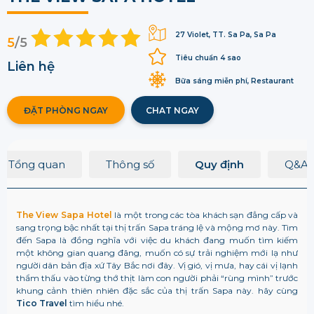
27 Violet, TT. Sa Pa, Sa Pa
5
/5
Tiêu chuẩn 4 sao
Liên hệ
Bữa sáng miễn phí, Restaurant
ĐẶT PHÒNG NGAY
CHAT NGAY
Tổng quan
Thông số
Quy định
Q&A
The View Sapa Hotel
là một trong các tòa khách sạn đẳng cấp và
sang trọng bậc nhất tại thị trấn Sapa tráng lệ và mộng mơ này. Tìm
đến Sapa là đồng nghĩa với việc du khách đang muốn tìm kiếm
một không gian quang đãng, muốn có sự trải nghiệm mới lạ như
người dân bản địa xứ Tây Bắc nơi đây. Vị gió, vị mưa, hay cái vị lạnh
thẩm thấu vào từng thớ thịt làm con người phải “rùng mình” trước
khung cảnh thiên nhiên đặc sắc của thị trấn Sapa này.
hãy cùng
Tico Travel
tìm hiểu nhé.