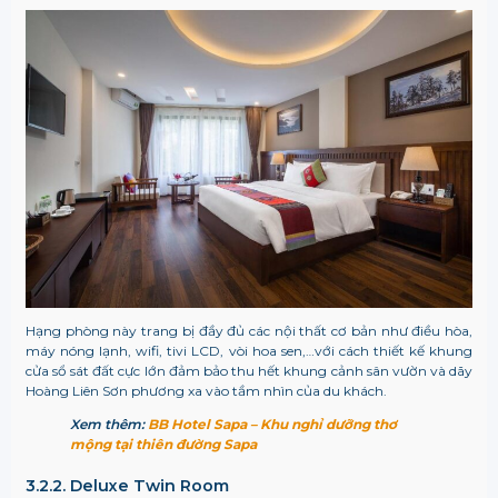
Hạng phòng này trang bị đầy đủ các nội thất cơ bản như điều hòa,
máy nóng lạnh, wifi, tivi LCD, vòi hoa sen,…với cách thiết kế khung
cửa sổ sát đất cực lớn đảm bảo thu hết khung cảnh sân vườn và dãy
Hoàng Liên Sơn phương xa vào tầm nhìn của du khách.
Xem thêm:
BB Hotel Sapa – Khu nghỉ dưỡng thơ
mộng tại thiên đường Sapa
3.2.2. Deluxe Twin Room