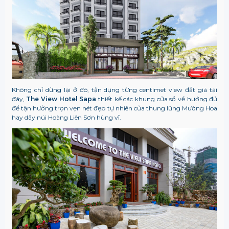
Không chỉ dừng lại ở đó, tận dụng từng centimet view đắt giá tại
đây,
The View Hotel Sapa
thiết kế các khung cửa sổ về hướng đủ
để tận hưởng trọn vẹn nét đẹp tự nhiên của thung lũng Mường Hoa
hay dãy núi Hoàng Liên Sơn hùng vĩ.