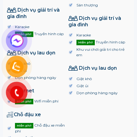
Sân thượng
Dịch vụ giải trí và
gia đình
Dịch vụ giải trí và
gia đình
Karaoke
Truyền hình cáp
Miễn phí!
Karaoke
free
Truyền hình cáp
Miễn phí!
Khu vui chơi giải trí cho trẻ
Dịch vụ lau dọn
em
Giặt khô
Dịch vụ lau dọn
Giặt ủi
Dọn phòng hàng ngày
Giặt khô
Giặt ủi
Internet
Dọn phòng hàng ngày
Wifi miễn phí
Miễn phí!
Chỗ đậu xe
Chỗ đậu xe miễn
Miễn phí!
phí