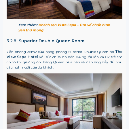
Xem thêm:
Khách sạn Vista Sapa – Tìm về chốn bình
yên thơ mộng
3.2.8 Superior Double Queen Room
Căn phòng 35m2 của hạng phòng Superior Double Queen tại
The
View Sapa Hotel
với sức chứa lên đến 04 người lớn và 02 trẻ em
do có 02 giường đôi hạng Queen hứa hẹn sẽ đáp ứng đầy đủ nhu
cầu nghỉ ngơi của du khách.