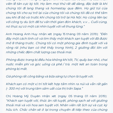
viên lễ tân cực kỳ tốt. Họ làm mọi thứ rất dễ dàng, đặc biệt là khi
chúng tôi đi lang thang và homestay qua đêm. Họ giữ túi của
chúng tôi cho sự trở lại của chúng tôi và chúng tôi đã có thể tắm
sau khi đi bộ và trước khi chúng tôi trở lại Hà Nội. Họ cũng liên lạc
với công ty du lịch để tư vấn thời gian đón khách, v.v … Cuối cùng,
nó thực sự có một cái nhìn tuyệt vời về thung lũng.”
Anh Hoàng Anh Huy nhận xét (ngày 15 tháng 09 năm 2019):
“Đến
đây một cách tình cờ và tìm thấy một khách sạn tuyệt vời đã được
mở 8 tháng trước. Chúng tôi có một phòng gia đình tuyệt vời và
rộng rãi (như bạn có thể thấy trong hình), 2 giường đôi lớn với
những chiếc đệm chất lượng cao thoải mái.
Phòng được trang bị điều hòa không khí tốt, TV, quầy bar nhỏ, chai
nước miễn phí và góc uống cà phê / trà. một két an toàn trong
phòng bị mất.
Giá phòng rất công bằng và bữa sáng tự chọn là tuyệt vời.
Khách sạn có một vị trí tốt kết hợp tầm nhìn ra núi và vẫn rất gần
(- 300 m) với trung tâm sầm uất của thị trấn Sapa.”
Chị Hoàng Mỹ Duyên nhận xét (ngày 05 tháng 01 năm 2019):
“Khách sạn tuyệt vời, thức ăn rất tuyệt, phòng sạch sẽ với giường
thoải mái và vòi hoa sen tuyệt vời. Nhân viên rất lịch sự và cực kỳ
hữu ích. Chắc chắn sẽ ở lại trong chuyến đi tiếp theo của chúng