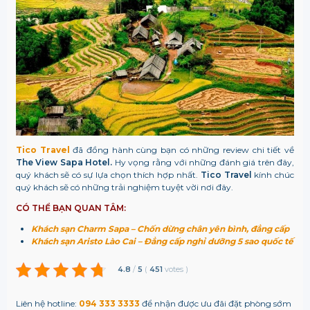
Tico Travel
đã đồng hành cùng bạn có những review chi tiết về
The View Sapa Hotel.
Hy vọng rằng với những đánh giá trên đây,
quý khách sẽ có sự lựa chọn thích hợp nhất.
Tico Travel
kính chúc
quý khách sẽ có những trải nghiệm tuyệt vời nơi đây.
CÓ THỂ BẠN QUAN TÂM:
Khách sạn Charm Sapa – Chốn dừng chân yên bình, đẳng cấp
Khách sạn Aristo Lào Cai – Đẳng cấp nghỉ dưỡng 5 sao quốc tế
4.8
/
5
(
451
votes
)
Liên hệ hotline:
094 333 3333
để nhận được ưu đãi đặt phòng sớm