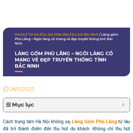
Home
/
Tin tức
/
Du lịch Miền Bắc
/
Du lịch Bắc Ninh
/
Làng gốm
Phù Lãng – Ngôi làng cổ mang vẻ đẹp truyền thống tỉnh Bắc
Ninh
LÀNG GỐM PHÙ LÃNG – NGÔI LÀNG CỔ
MANG VẺ ĐẸP TRUYỀN THỐNG TỈNH
BẮC NINH
08/11/2023
Mục lục
Cách trung tâm Hà Nội không xa,
Làng Gốm Phù Lãng
từ lâu
đã trở thành điểm đến thu hút du khách. Không chỉ thu hút