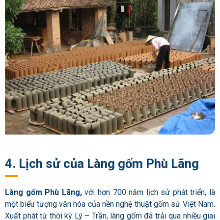
4. Lịch sử của Làng gốm Phù Lãng
Làng gốm Phù Lãng,
với hơn 700 năm lịch sử phát triển, là
một biểu tượng văn hóa của nền nghệ thuật gốm sứ Việt Nam.
Xuất phát từ thời kỳ Lý – Trần, làng gốm đã trải qua nhiều giai