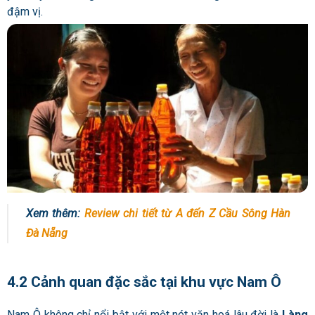
đậm vị.
Xem thêm:
Review chi tiết từ A đến Z Cầu Sông Hàn
Đà Nẵng
4.2 Cảnh quan đặc sắc tại khu vực Nam Ô
Nam Ô không chỉ nổi bật với một nét văn hoá lâu đời là
Làng