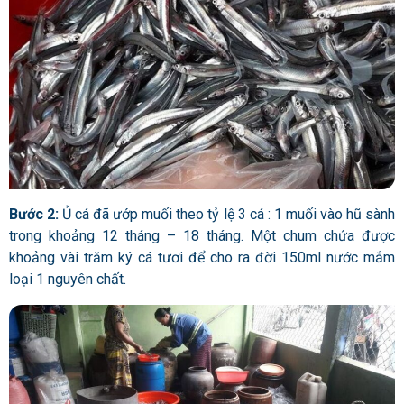
Bước 2:
Ủ cá đã ướp muối theo tỷ lệ 3 cá : 1 muối vào hũ sành
trong khoảng 12 tháng – 18 tháng. Một chum chứa được
khoảng vài trăm ký cá tươi để cho ra đời 150ml nước mắm
loại 1 nguyên chất.