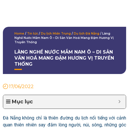
Home
/
Tin tức
/
Du lịch Miền Trung
/
Du lịch Đà Nẵng
/
Làng
Nghề Nước Mắm Nam Ô – Di Sản Văn Hoá Mang Đậm Hương Vị
Truyền Thống
LÀNG NGHỀ NƯỚC MẮM NAM Ô – DI SẢN
VĂN HOÁ MANG ĐẬM HƯƠNG VỊ TRUYỀN
THỐNG
17/06/2022
Mục lục
Đà Nẵng không chỉ là thiên đường du lịch nổi tiếng với cảnh
quan thiên nhiên say đắm lòng người, núi, sông, những góc