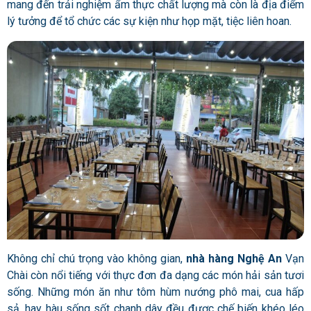
mang đến trải nghiệm ẩm thực chất lượng mà còn là địa điểm
lý tưởng để tổ chức các sự kiện như họp mặt, tiệc liên hoan.
Không chỉ chú trọng vào không gian,
nhà hàng Nghệ An
Vạn
Chài còn nổi tiếng với thực đơn đa dạng các món hải sản tươi
sống. Những món ăn như tôm hùm nướng phô mai, cua hấp
sả, hay hàu sống sốt chanh dây đều được chế biến khéo léo