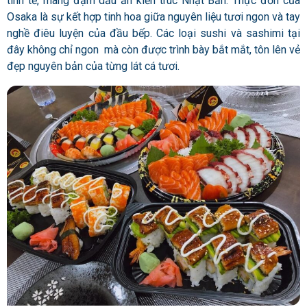
tinh tế, mang đậm dấu ấn kiến trúc Nhật Bản. Thực đơn của
Osaka là sự kết hợp tinh hoa giữa nguyên liệu tươi ngon và tay
nghề điêu luyện của đầu bếp. Các loại sushi và sashimi tại
đây không chỉ ngon mà còn được trình bày bắt mắt, tôn lên vẻ
đẹp nguyên bản của từng lát cá tươi.