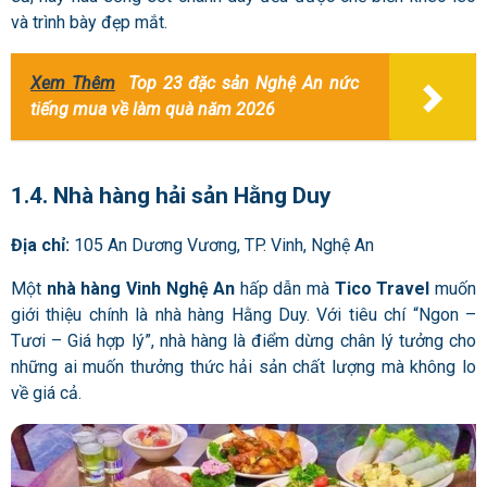
và trình bày đẹp mắt.
Xem Thêm
Top 23 đặc sản Nghệ An nức
tiếng mua về làm quà năm 2026
1.4. Nhà hàng hải sản Hằng Duy
Địa chỉ:
105 An Dương Vương, TP. Vinh, Nghệ An
Một
nhà hàng Vinh Nghệ An
hấp dẫn mà
Tico Travel
muốn
giới thiệu chính là nhà hàng Hằng Duy. Với tiêu chí “Ngon –
Tươi – Giá hợp lý”, nhà hàng là điểm dừng chân lý tưởng cho
những ai muốn thưởng thức hải sản chất lượng mà không lo
về giá cả.