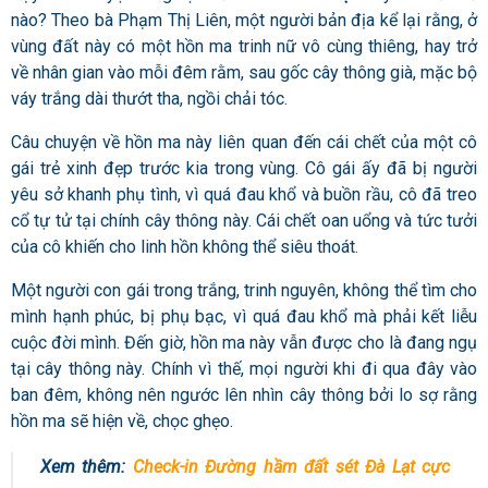
nào? Theo bà Phạm Thị Liên, một người bản địa kể lại rằng, ở
vùng đất này có một hồn ma trinh nữ vô cùng thiêng, hay trở
về nhân gian vào mỗi đêm rằm, sau gốc cây thông già, mặc bộ
váy trắng dài thướt tha, ngồi chải tóc.
Câu chuyện về hồn ma này liên quan đến cái chết của một cô
gái trẻ xinh đẹp trước kia trong vùng. Cô gái ấy đã bị người
yêu sở khanh phụ tình, vì quá đau khổ và buồn rầu, cô đã treo
cổ tự tử tại chính cây thông này. Cái chết oan uổng và tức tưởi
của cô khiến cho linh hồn không thể siêu thoát.
Một người con gái trong trắng, trinh nguyên, không thể tìm cho
mình hạnh phúc, bị phụ bạc, vì quá đau khổ mà phải kết liễu
cuộc đời mình. Đến giờ, hồn ma này vẫn được cho là đang ngụ
tại cây thông này. Chính vì thế, mọi người khi đi qua đây vào
ban đêm, không nên ngước lên nhìn cây thông bởi lo sợ rằng
hồn ma sẽ hiện về, chọc ghẹo.
Xem thêm:
Check-in Đường hầm đất sét Đà Lạt cực