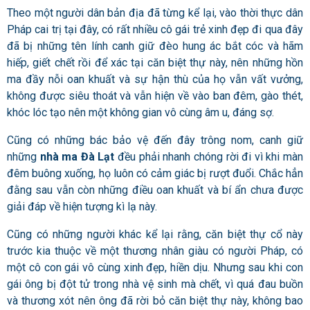
Theo một người dân bản địa đã từng kể lại, vào thời thực dân
Pháp cai trị tại đây, có rất nhiều cô gái trẻ xinh đẹp đi qua đây
đã bị những tên lính canh giữ đèo hung ác bắt cóc và hãm
hiếp, giết chết rồi để xác tại căn biệt thự này, nên những hồn
ma đầy nỗi oan khuất và sự hận thù của họ vẫn vất vưởng,
không được siêu thoát và vẫn hiện về vào ban đêm, gào thét,
khóc lóc tạo nên một không gian vô cùng âm u, đáng sợ.
Cũng có những bác bảo vệ đến đây trông nom, canh giữ
những
nhà ma Đà Lạt
đều phải nhanh chóng rời đi vì khi màn
đêm buông xuống, họ luôn có cảm giác bị rượt đuổi. Chắc hẳn
đằng sau vẫn còn những điều oan khuất và bí ẩn chưa được
giải đáp về hiện tượng kì lạ này.
Cũng có những người khác kể lại rằng, căn biệt thự cổ này
trước kia thuộc về một thương nhân giàu có người Pháp, có
một cô con gái vô cùng xinh đẹp, hiền dịu. Nhưng sau khi con
gái ông bị đột tử trong nhà vệ sinh mà chết, vì quá đau buồn
và thương xót nên ông đã rời bỏ căn biệt thự này, không bao