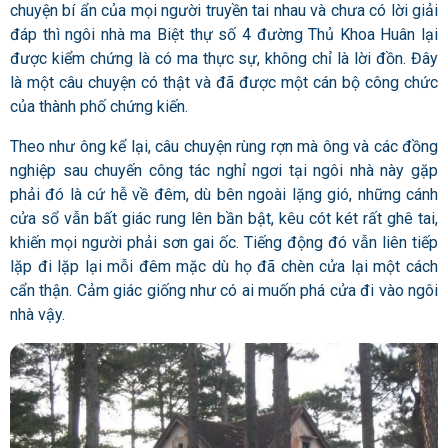
chuyện bí ẩn của mọi người truyền tai nhau và chưa có lời giải
đáp thì ngôi nhà ma Biệt thự số 4 đường Thủ Khoa Huân lại
được kiểm chứng là có ma thực sự, không chỉ là lời đồn.
Đây
là một câu chuyện có thật và đã được một cán bộ công chức
của thành phố chứng kiến.
Theo như ông kể lại, câu chuyện rùng rợn mà ông và các đồng
nghiệp sau chuyến công tác nghỉ ngơi tại ngôi nhà này gặp
phải đó là cứ hễ về đêm, dù bên ngoài lặng gió, những cánh
cửa sổ vẫn bất giác rung lên bần bật, kêu cót két rất ghê tai,
khiến mọi người phải sơn gai ốc. Tiếng động đó vẫn liên tiếp
lặp đi lặp lại mỗi đêm mặc dù họ đã chèn cửa lại một cách
cẩn thận. Cảm giác giống như có ai muốn phá cửa đi vào ngôi
nhà vậy.