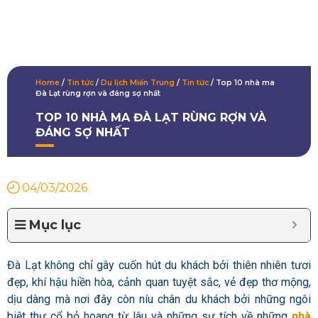
Home
/
Tin tức
/
Du lịch Miền Trung
/
Tin tức
/
Top 10 nhà ma
Đà Lạt rùng rợn và đáng sợ nhất
TOP 10 NHÀ MA ĐÀ LẠT RÙNG RỢN VÀ
ĐÁNG SỢ NHẤT
04/03/2026
Mục lục
Đà Lạt không chỉ gây cuốn hút du khách bởi thiên nhiên tươi
đẹp, khí hậu hiền hòa, cảnh quan tuyệt sắc, vẻ đẹp thơ mộng,
dịu dàng mà nơi đây còn níu chân du khách bởi những ngôi
biệt thự cổ bỏ hoang từ lâu và những sự tích về những
nhà