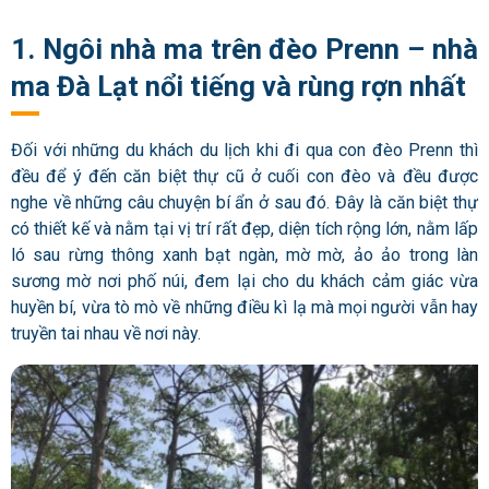
1. Ngôi nhà ma trên đèo Prenn – nhà
ma Đà Lạt nổi tiếng và rùng rợn nhất
Đối với những du khách du lịch khi đi qua con đèo Prenn thì
đều để ý đến căn biệt thự cũ ở cuối con đèo và đều được
nghe về những câu chuyện bí ẩn ở sau đó. Đây là căn biệt thự
có thiết kế và nằm tại vị trí rất đẹp, diện tích rộng lớn, nằm lấp
ló sau rừng thông xanh bạt ngàn, mờ mờ, ảo ảo trong làn
sương mờ nơi phố núi, đem lại cho du khách cảm giác vừa
huyền bí, vừa tò mò về những điều kì lạ mà mọi người vẫn hay
truyền tai nhau về nơi này.