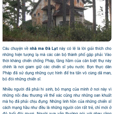
Câu chuyện về
nhà ma Đà Lạt
này có lẽ là lời giải thích cho
những hiện tượng lạ mà các cán bộ thành phố gặp phải. Vào
thời kháng chiến chống Pháp, tầng hầm của căn biệt thự này
chính là nơi giam giữ các chiến sĩ yêu nước. Bọn thực dân
Pháp đã sử dụng những cực hình để tra tấn vô cùng dã man,
bỏ đói những chiến sĩ.
Nhiều người đã phải hi sinh, bỏ mạng của mình ở nơi này vì
những nỗi đau thương về thể xác cũng như những oan khuất
mà họ đã phải chịu đựng. Những linh hồn của những chiến sĩ
cách mạng hầu như đều là những người còn rất trẻ, chỉ mới ở
độ tuổi đôi mươi. Người xưa vẫn thường nói với nhau rằng