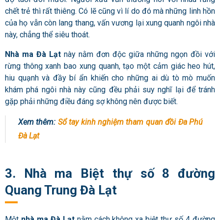
chết trẻ thì rất thiêng. Có lẽ cũng vì lí do đó mà những linh hồn
của họ vẫn còn lang thang, vấn vương lại xung quanh ngôi nhà
này, chẳng thể siêu thoát.
Nhà ma Đà Lạt
này nằm đơn độc giữa những ngọn đồi với
rừng thông xanh bao xung quanh, tạo một cảm giác heo hút,
hiu quạnh và đầy bí ẩn khiến cho những ai dù tò mò muốn
khám phá ngôi nhà này cũng đều phải suy nghĩ lại để tránh
gặp phải những điều đáng sợ không nên được biết.
Xem thêm:
Sổ tay kinh nghiệm tham quan đồi Đa Phú
Đà Lạt
3. Nhà ma Biệt thự số 8 đường
Quang Trung Đà Lạt
Một
nhà ma Đà Lạt
nằm cách không xa biệt thự số 4 đường