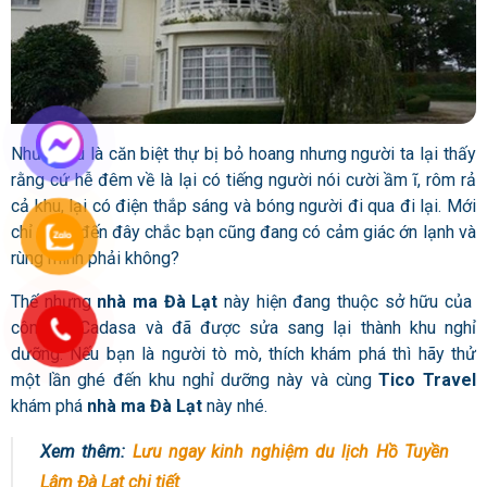
Nhưng dù là căn biệt thự bị bỏ hoang nhưng người ta lại thấy
rằng cứ hễ đêm về là lại có tiếng người nói cười ầm ĩ, rôm rả
cả khu, lại có điện thắp sáng và bóng người đi qua đi lại. Mới
chỉ nghe đến đây chắc bạn cũng đang có cảm giác ớn lạnh và
rùng mình phải không?
Thế nhưng
nhà ma Đà Lạt
này hiện đang thuộc sở hữu của
công ty Cadasa và đã được sửa sang lại thành khu nghỉ
dưỡng. Nếu bạn là người tò mò, thích khám phá thì hãy thử
một lần ghé đến khu nghỉ dưỡng này và cùng
Tico Travel
khám phá
nhà ma Đà Lạt
này nhé.
Xem thêm:
Lưu ngay kinh nghiệm du lịch Hồ Tuyền
Lâm Đà Lạt chi tiết