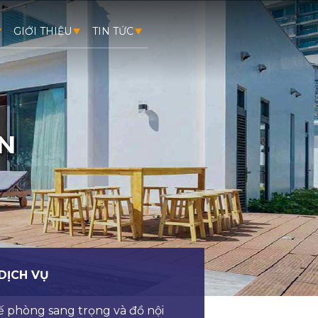
GIỚI THIỆU
TIN TỨC
ỂN
 DỊCH VỤ
ế phòng sang trọng và đồ nội