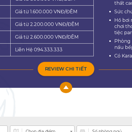
thất ca
Giá từ 1.600.000 VNĐ/ĐÊM
Sức chứ
Hồ bơi 
Giá từ 2.200.000 VNĐ/ĐÊM
chơi th
tiệc pa
Giá từ 2.600.000 VNĐ/ĐÊM
Phòng 
nấu bếp
Liên Hệ 094.333.333
Có Kara
REVIEW CHI TIẾT
Chọn địa điểm
Số phòng ngủ