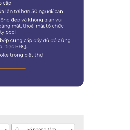
o cấp
a lên tới hơn 30 người/ căn
rộng đẹp và không gian vui
oáng mát, thoải mái, tổ chức
rty pool
bếp cung cấp đầy đủ đồ dùng
 , tiệc BBQ…
oke trong biệt thự
Số phòng tắm