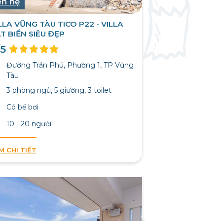
ên hệ
LLA VŨNG TÀU TICO P22 - VILLA
T BIỂN SIÊU ĐẸP
/5
Đường Trần Phú, Phường 1, TP Vũng
Tàu
3 phòng ngủ, 5 giường, 3 toilet
Có bể bơi
10 - 20 người
M CHI TIẾT