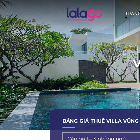
TRAN
V
BẢNG GIÁ THUÊ VILLA VŨNG
Căn hộ 1 – 3 phòng ngủ