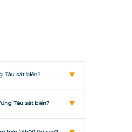
ng Tàu sát biển?
 Vũng Tàu sát biển?
ớm hơn 14h00 thì sao?