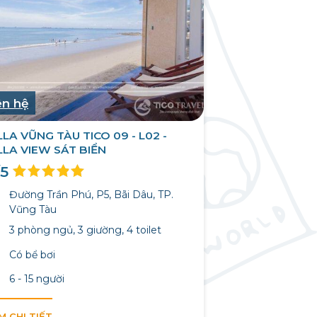
ên hệ
LLA VŨNG TÀU TICO 09 - L02 -
LLA VIEW SÁT BIỂN
/5
Đường Trần Phú, P5, Bãi Dâu, TP.
Vũng Tàu
3 phòng ngủ, 3 giường, 4 toilet
Có bể bơi
6 - 15 người
M CHI TIẾT