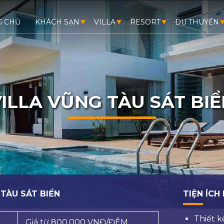
G CHỦ
KHÁCH SẠN
VILLA
RESORT
DU THUYỀN
ILLA VŨNG TÀU SÁT BI
 TÀU SÁT BIỂN
TIỆN ÍCH
Thiết k
Giá từ 800.000 VNĐ/ĐÊM