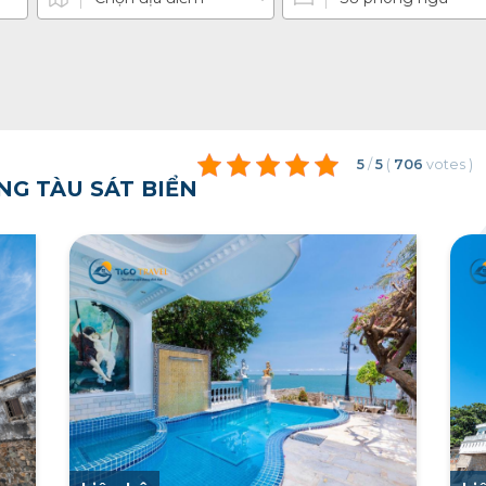
5
/
5
(
706
votes
)
NG TÀU SÁT BIỂN