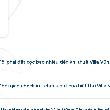
Tôi phải đặt cọc bao nhiêu tiền khi thuê Villa Vũ
Thời gian check in - check out của biệt thự Villa
Nếu tôi muốn check in Villa Vũng Tàu sát biển s