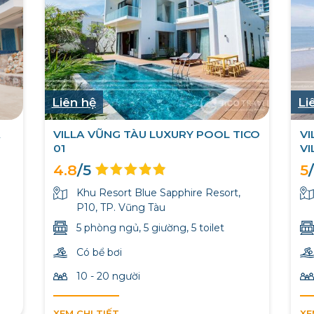
Liên hệ
Li
A
VILLA VŨNG TÀU LUXURY POOL TICO
VI
01
VI
4.8
/5
5
Khu Resort Blue Sapphire Resort,
P10, TP. Vũng Tàu
5 phòng ngủ, 5 giường, 5 toilet
Có bể bơi
10 - 20 người
XEM CHI TIẾT
XE