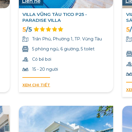
Liên hệ
Li
VILLA VŨNG TÀU TICO P25 -
VI
PARADISE VILLA
SÁ
5
/5
5
Trần Phú, Phường 1, TP. Vũng Tàu
5 phòng ngủ, 6 giường, 5 toilet
Có bể bơi
15 - 20 người
XEM CHI TIẾT
XE