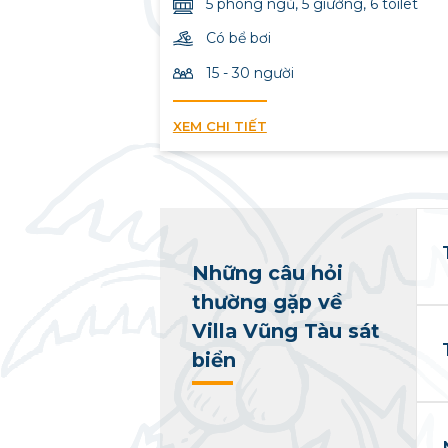
5 phòng ngủ, 5 giường, 6 toilet
Có bể bơi
15 - 30 người
XEM CHI TIẾT
Những câu hỏi
thường gặp về
Villa Vũng Tàu sát
biển