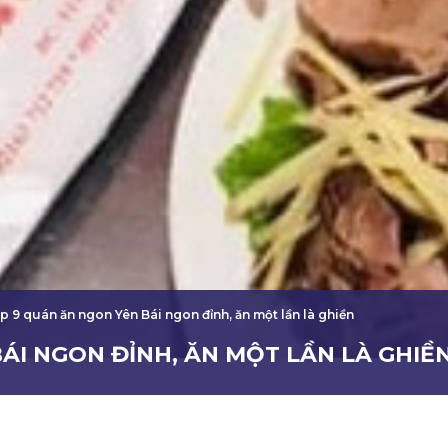
p 9 quán ăn ngon Yên Bái ngon đỉnh, ăn một lần là ghiền
ÁI NGON ĐỈNH, ĂN MỘT LẦN LÀ GHIỀ