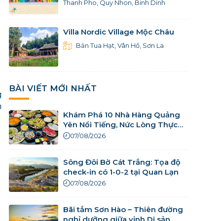
Thanh Pho, Quy Nhon, Binh Dinh
Villa Nordic Village Mộc Châu
Bản Tua Hạt, Vân Hồ, Sơn La
BÀI VIẾT MỚI NHẤT
g
m
Khám Phá 10 Nhà Hàng Quảng
Yên Nổi Tiếng, Nức Lòng Thực
Khách
07/08/2026
Sông Đôi Bờ Cát Trắng: Tọa độ
check-in có 1-0-2 tại Quan Lạn
07/08/2026
Bãi tắm Sơn Hào – Thiên đường
nghỉ dưỡng giữa vịnh Di sản