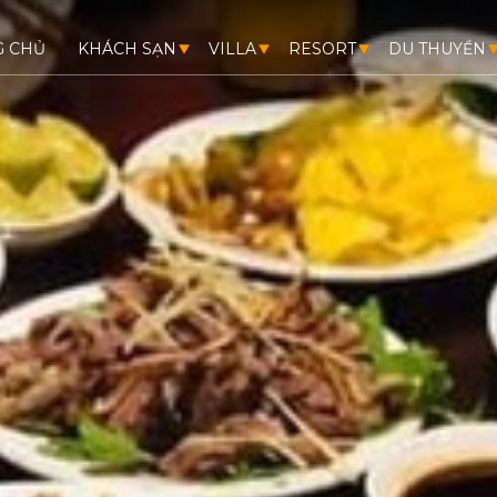
G CHỦ
KHÁCH SẠN
VILLA
RESORT
DU THUYỀN