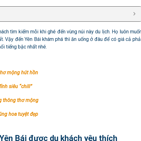
hách tìm kiếm mỗi khi ghé đến vùng núi này du lịch. Họ luôn muố
t. Vậy đến Yên Bái khám phá thì ăn uống ở đâu để có giá cả phả
i tiếng bậc nhất nhé.
 thơ mộng hút hồn
nh siêu “chill”
ng thông thơ mộng
ũng hoa tuyệt đẹp
Yên Bái được du khách yêu thích