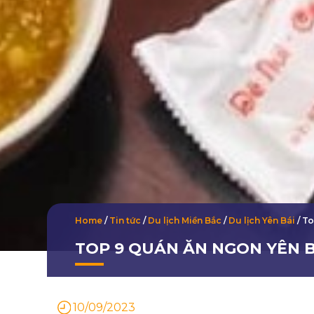
Home
/
Tin tức
/
Du lịch Miền Bắc
/
Du lịch Yên Bái
/
To
TOP 9 QUÁN ĂN NGON YÊN B
10/09/2023