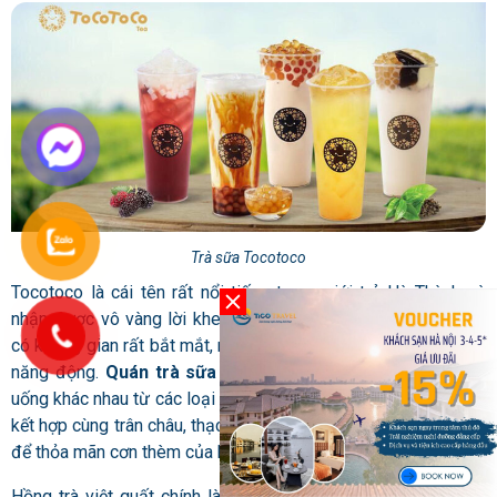
Trà sữa Tocotoco
Tocotoco là cái tên rất nổi tiếng trong giới trẻ Hà Thành và
nhận được vô vàng lời khen về hương vị trà sữa ở đây. Quán
có không gian rất bắt mắt, rộng rãi với nhiều màu sắc vui tươi,
năng động.
Quán trà sữa gần đây
này có rất nhiều loại đồ
uống khác nhau từ các loại trà thông thường đến mới lạ với sự
kết hợp cùng trân châu, thạch dừa, sữa chua, hồng trà, pudding
để thỏa mãn cơn thèm của bạn.
Hồng trà việt quất chính là loại trà sữa rất “hot” ở Tocotoco