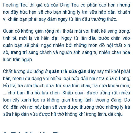
Feeling Tea thì giá cả của Ding Tea có phần cao hơn nhưng
nơi đây hứa hẹn sẽ cho bạn những ly trà sữa hấp dẫn, chuẩn
vị khiến bạn phải say đắm ngay từ lần đầu thưởng thức.
Quán có không gian rộng rãi, thoải mái với thiết kế sang trọng,
tinh tế, mới lạ và hiện đại. Ngay từ lần đầu bước chân vào
quán bạn sẽ phải ngạc nhiên bởi những món đồ nội thất xịn
sò, trang trí sang chảnh và nguồn ánh sáng tự nhiên chan hòa
luôn tràn ngập.
Chất lượng đồ uống ở
quán trà sữa gần đây
này thì khỏi phải
bàn, menu đa dạng với nhiều loại hấp dẫn như: trà sữa ô Long,
Hồ trà, trà sữa thạch dừa, trà sữa trân châu, trà sữa khoai môn,
… cho bạn tha hồ lựa chọn. Khắp quán được trồng rất nhiều
loại cây xanh tạo ra không gian trong lành, thoáng đãng. Do
đó, đến với nơi này bạn sẽ vừa được thưởng thức những ly trà
sữa hấp dẫn vừa được hít thở không khí trong lành, dễ chịu.