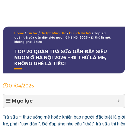
Home
/
Tin tức
/
Du lịch Miền Bắc
/
Du lịch Hà Nội
/
Top 20
quán trà sữa gần đây siêu ngon ở Hà Nội 2026 – Đi thử là mê,
không ghé là tiếc!
TOP 20 QUÁN TRÀ SỮA GẦN ĐÂY SIÊU
NGON Ở HÀ NỘI 2026 – ĐI THỬ LÀ MÊ,
KHÔNG GHÉ LÀ TIẾC!
01/04/2025
Mục lục
Trà sữa – thức uống mê hoặc khiến bao người, đặc biệt là giới
trẻ, phải “say đắm”. Để đáp ứng nhu cầu “khát” trà sữa thì hiện