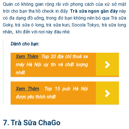
Quán có không gian rộng rãi với phong cách của xứ sở mặt
trời cho bạn tha hồ check in đấy.
Trà sữa ngon gần đây
này
có đa dạng đồ uống, trong đó bạn không nên bỏ qua Trà sữa
Goky, trà sữa ô long, trà sữa kuri, Socola Tokyo, trà sữa long
nhãn,.. khi đến với nơi này đâu nhé.
Dành cho bạn:
Xem Thêm
Top 20 địa chỉ thuê xe
máy Hà Nội uy tín và chất lượng
nhất
Xem Thêm
Top 15 pub Hà Nội
được yêu thích nhất
7. Trà Sữa ChaGo