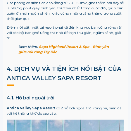
Các phòng có diện tích dao động từ 20 – 50m2, ghé thăm nơi đây sẽ
là những phút giây bình yên, thư thái nhất trong cuộc đời, giúp bạn
quên đi mọi muộn phiền, lo âu cùng những căng thẳng trong suốt
thời gian qua.
Điểm nổi bật nhất tại resort phải kể đến khu vực ban công rộng rãi
với các bộ bàn ghế uống trà nhỏ để bạn thư giãn, ngắm cảnh, giải
trí.
Xem thêm:
Sapa Highland Resort & Spa – Bình yên
giữa núi rừng Tây Bắc
4. DỊCH VỤ VÀ TIỆN ÍCH NỔI BẬT CỦA
ANTICA VALLEY SAPA RESORT
4.1. Hồ bơi ngoài trời
Antica Valley Sapa Resort
có 2 hồ bơi ngoài trời rộng rãi, hiện đại
với hệ thống khử clo cao cấp.