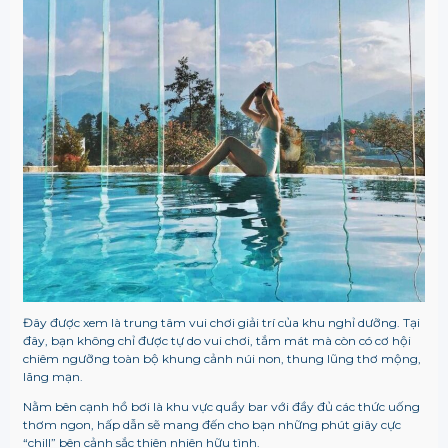
Đây được xem là trung tâm vui chơi giải trí của khu nghỉ dưỡng. Tại
đây, bạn không chỉ được tự do vui chơi, tắm mát mà còn có cơ hội
chiêm ngưỡng toàn bộ khung cảnh núi non, thung lũng thơ mộng,
lãng mạn.
Nằm bên cạnh hồ bơi là khu vực quầy bar với đầy đủ các thức uống
thơm ngon, hấp dẫn sẽ mang đến cho bạn những phút giây cực
“chill” bên cảnh sắc thiên nhiên hữu tình.