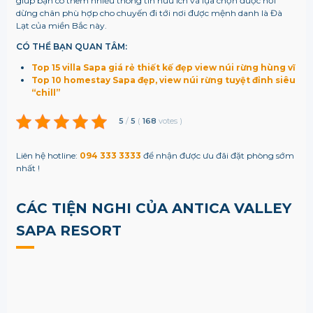
giúp bạn có thêm nhiều thông tin hữu ích và lựa chọn được nơi
dừng chân phù hợp cho chuyến đi tới nơi được mệnh danh là Đà
Lạt của miền Bắc này.
CÓ THỂ BẠN QUAN TÂM:
Top 15 villa Sapa giá rẻ thiết kế đẹp view núi rừng hùng vĩ
Top 10 homestay Sapa đẹp, view núi rừng tuyệt đỉnh siêu
“chill”
5
/
5
(
168
votes
)
Liên hệ hotline:
094 333 3333
để nhận được ưu đãi đặt phòng sớm
nhất !
CÁC TIỆN NGHI CỦA ANTICA VALLEY
SAPA RESORT