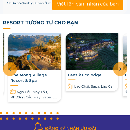
Chưa có đánh giá nào ở mục này!
Viết lên cảm nhận của bạn
RESORT TƯƠNG TỰ CHO BẠN
The Mong Village
Laxsik Ecolodge
La
Resort & Spa
Lao Chải, Sapa, Lào Cai
4, 
Ngõ Cầu Mây Tổ 1,
Phường Cầu Mây, Sapa, Lào
Cai
ĐĂNG KÝ NHẬN ƯU ĐÃI