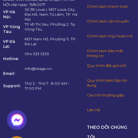
NỘI cấp ngày: 15/8/2017
Chính sách thanh toán
Số 38 Louis I, KĐT Louis City,
VP Hà
Đại Mỗ, Nam Từ Liêm, TP. Hà
Nội:
Nội
Chính sách vận chuyển
79 Võ Thị Sáu, Phường 2, Tp.
VP Vũng
Vũng Tàu
Tàu:
Chính sách hủy/ hoàn trả
KĐT Nam Hồ, Phường 11, TP.
VP Đà
Đà Lạt
Lạt:
Chính sách bảo mật
094 333 3333
thông tin
Hotline:
Quy trình đặt giữ chỗ
info@lalago.vn
Email:
Quy trình biên tập nội
Thứ 2 - Thứ 7 : 8.00 AM -
dung
Support:
17.00 PM
Câu hỏi thường gặp
Liên hệ
THEO DÕI CHÚNG
TÔI