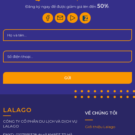
50%
Đăng ký ngay để được giảm giá lên đến
.
LALAGO
VỀ CHÚNG TÔI
CÔNG TY CỔ PHẦN DU LỊCH VÀ DỊCH VỤ
LALAGO
Giới thiệu Lalago
ĐKKD: 0107959328 do sở KH&ĐT TP.HÀ