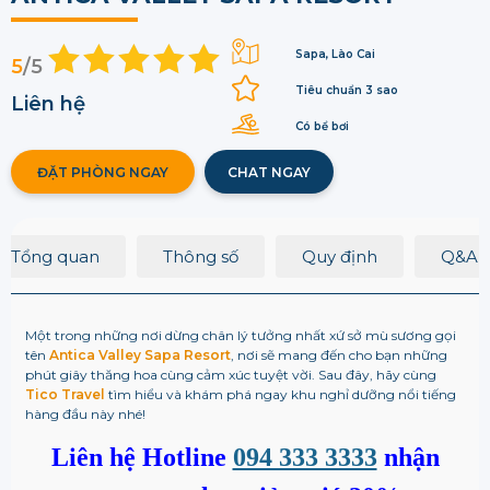
Sapa, Lào Cai
5
/5
Tiêu chuẩn 3 sao
Liên hệ
Có bể bơi
ĐẶT PHÒNG NGAY
CHAT NGAY
Tổng quan
Thông số
Quy định
Q&A
Một trong những nơi dừng chân lý tưởng nhất xứ sở mù sương gọi
tên
Antica Valley Sapa Resort
, nơi sẽ mang đến cho bạn những
phút giây thăng hoa cùng cảm xúc tuyệt vời. Sau đây, hãy cùng
Tico Travel
tìm hiểu và khám phá ngay khu nghỉ dưỡng nổi tiếng
hàng đầu này nhé!
Liên hệ Hotline
094 333 3333
nhận