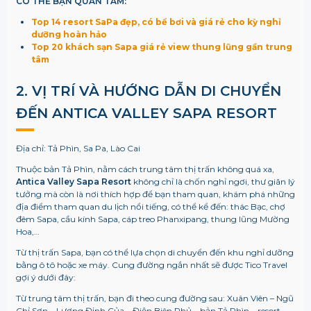
CÓ THỂ BẠN QUAN TÂM:
Top 14 resort SaPa đẹp, có bể bơi và giá rẻ cho kỳ nghỉ
dưỡng hoàn hảo
Top 20 khách sạn Sapa giá rẻ view thung lũng gần trung
tâm
2. VỊ TRÍ VÀ HƯỚNG DẪN DI CHUYỂN
ĐẾN
ANTICA VALLEY SAPA RESORT
Địa chỉ:
Tả Phìn, Sa Pa, Lào Cai
Thuộc bản Tả Phìn, nằm cách trung tâm thị trấn không quá xa,
Antica Valley Sapa Resort
không chỉ là chốn nghỉ ngơi, thư giãn lý
tưởng mà còn là nơi thích hợp để bạn tham quan, khám phá những
địa điểm tham quan du lịch nổi tiếng, có thể kể đến: thác Bạc, chợ
đêm Sapa, cầu kính Sapa, cáp treo Phanxipang, thung lũng Mường
Hoa,…
Từ thị trấn Sapa, bạn có thể lựa chọn di chuyển đến khu nghỉ dưỡng
bằng ô tô hoặc xe máy. Cung đường ngắn nhất sẽ được Tico Travel
gợi ý dưới đây:
Từ trung tâm thị trấn, bạn đi theo cung đường sau: Xuân Viên – Ngũ
Chỉ Sơn – Lương Định Của – Điện Biên Phủ – bản Tả Phìn – resort