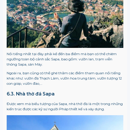
Nổi tiếng nhất tại đây phải kể đến ba điểm mà bạn có thể chiêm
ngưỡng toàn bộ cảnh sắc Sapa, bao gồm: vườn lan, trạm viễn
thông Sapa, sân Mây.
Ngoài ra, bạn cũng có thể ghé thăm các điểm tham quan nổi tiếng
khác như: vườn đá Thạch Lâm, vườn hoa trung tâm, vườn tượng 12
con giáp, vườn đào,…
6.3. Nhà thờ đá Sapa
Được xem mà biểu tượng của Sapa, nhà thờ đá là một trong những
kiến trúc được các kỹ sư người Pháp thiết kế và xây dựng.