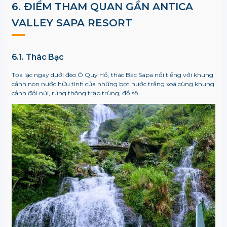
6. ĐIỂM THAM QUAN GẦN
ANTICA
VALLEY SAPA RESORT
6.1. Thác Bạc
Tọa lạc ngay dưới đèo Ô Quy Hồ, thác Bạc Sapa nổi tiếng với khung
cảnh non nước hữu tình của những bọt nước trắng xoá cùng khung
cảnh đồi núi, rừng thông trập trùng, đồ sộ.