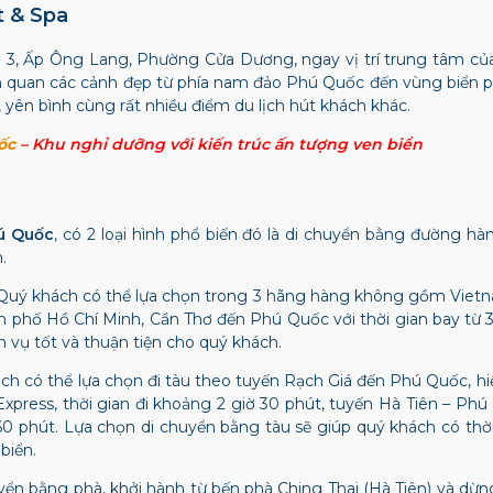
t & Spa
lô 3, Ấp Ông Lang, Phường Cửa Dương, ngay vị trí trung tâm c
am quan các cảnh đẹp từ phía nam đảo Phú Quốc đến vùng biển 
 yên bình cùng rất nhiều điểm du lịch hút khách khác.
ốc
– Khu nghỉ dưỡng với kiến trúc ấn tượng ven biển
ú Quốc
, có 2 loại hình phổ biến đó là di chuyển bằng đường h
.
ý khách có thể lựa chọn trong 3 hãng hàng không gồm Vietnam A
h phố Hồ Chí Minh, Cần Thơ đến Phú Quốc với thời gian bay từ 
ch vụ tốt và thuận tiện cho quý khách.
h có thể lựa chọn đi tàu theo tuyến Rạch Giá đến Phú Quốc, hi
xpress, thời gian đi khoảng 2 giờ 30 phút, tuyến Hà Tiên – Ph
60 phút. Lựa chọn di chuyển bằng tàu sẽ giúp quý khách có th
biển.
uyển bằng phà, khởi hành từ bến phà Ching Thai (Hà Tiên) và dừ