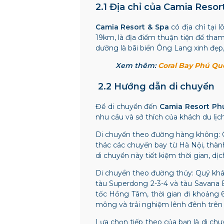
2.1 Địa chỉ của Camia Resor
Camia Resort & Spa
có địa chỉ tại 
19km, là địa điểm thuận tiện để th
dưỡng là bãi biển Ông Lang xinh đẹp,
Xem thêm:
Coral Bay Phú Qu
2.2 Hướng dẫn di chuyển
Để di chuyển đến
Camia Resort Ph
nhu cầu và sở thích của khách du lịch
Di chuyển theo đường hàng không: Qu
thác các chuyến bay từ Hà Nội, thàn
di chuyển này tiết kiệm thời gian, dị
Di chuyển theo đường thủy: Quý khác
tàu Superdong 2-3-4 và tàu Savana E
tốc Hồng Tâm, thời gian đi khoảng 
mông và trải nghiệm lênh đênh trên 
Lựa chọn tiếp theo của bạn là di ch