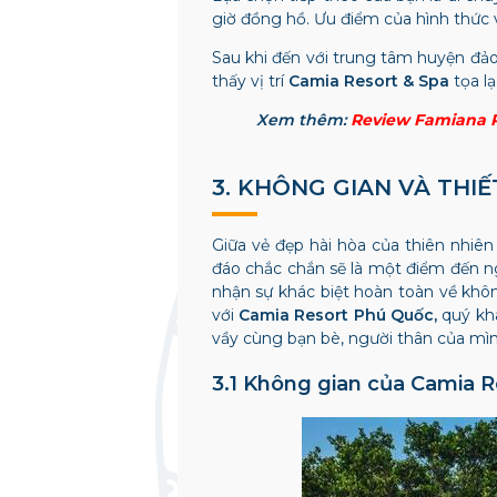
giờ đồng hồ. Ưu điểm của hình thức 
Sau khi đến với trung tâm huyện đảo
thấy vị trí
Camia Resort & Spa
tọa lạ
Xem thêm:
Review Famiana R
3. KHÔNG GIAN VÀ THIẾ
Giữa vẻ đẹp hài hòa của thiên nhiê
đáo chắc chắn sẽ là một điểm đến n
nhận sự khác biệt hoàn toàn về khôn
với
Camia Resort Phú Quốc,
quý khá
vầy cùng bạn bè, người thân của mìn
3.1 Không gian của Camia R