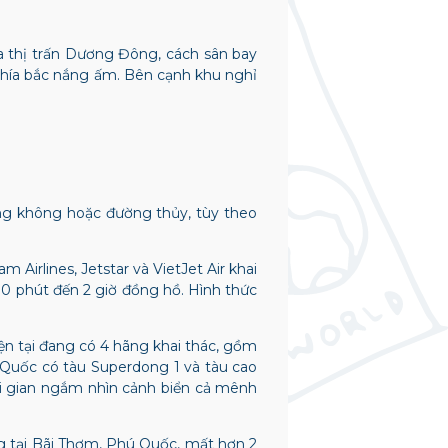
ủa thị trấn Dương Đông, cách sân bay
phía bắc nắng ấm. Bên cạnh khu nghỉ
àng không hoặc đường thủy, tùy theo
irlines, Jetstar và VietJet Air khai
30 phút đến 2 giờ đồng hồ. Hình thức
ện tại đang có 4 hãng khai thác, gồm
ú Quốc có tàu Superdong 1 và tàu cao
ời gian ngắm nhìn cảnh biển cả mênh
ng tại Bãi Thơm, Phú Quốc, mất hơn 2