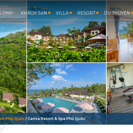
G CHỦ
KHÁCH SẠN
VILLA
RESORT
DU THUYỀN
ort Phú Quốc
/
Camia Resort & Spa Phú Quốc