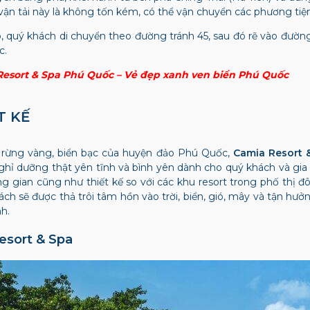
vận tải này là không tốn kém, có thể vận chuyển các phương tiệ
, quý khách di chuyển theo đường tránh 45, sau đó rẽ vào đường
c.
esort & Spa Phú Quốc – Vẻ đẹp xanh ven biển Phú Quốc
T KẾ
n rừng vàng, biển bạc của huyện đảo Phú Quốc,
Camia Resort 
ghỉ dưỡng thật yên tĩnh và bình yên dành cho quý khách và gia
g gian cũng như thiết kế so với các khu resort trong phố thị 
ch sẽ được thả trôi tâm hồn vào trời, biển, gió, mây và tận 
h.
esort & Spa