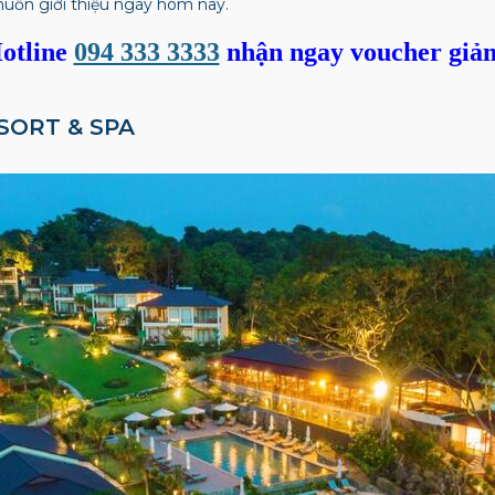
uốn giới thiệu ngày hôm nay.
otline
094 333 3333
nhận ngay voucher giả
ESORT & SPA