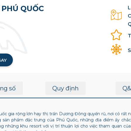
A PHÚ QUỐC
L
C
Q
T
S
GAY
ng số
Quy định
Q&
ốc gia rộng lớn hay thị trấn Dương Đông quyến rũ, nơi có rất
sản phẩm đặc trưng của Phú Quốc, những địa điểm ấy chắc c
 những khu resort với vị trí thuận lợi cho việc tham quan củ