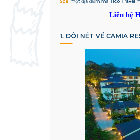
Spa
, một địa điểm mà
T
ico Travel
m
Liên hệ H
1. ĐÔI NÉT VỀ CAMIA R