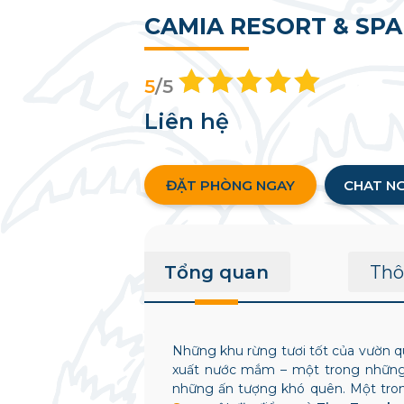
CAMIA RESORT & SP
5
/5
Liên hệ
ĐẶT PHÒNG NGAY
CHAT N
Tổng quan
Thô
Những khu rừng tươi tốt của vườn qu
xuất nước mắm – một trong những 
những ấn tượng khó quên. Một trong