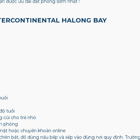
n được ưu đãi đặt phòng sớm nhất !
NTERCONTINENTAL HALONG BAY
nuôi
độ tuổi
g cũi cho trẻ nhỏ
ận phòng
mặt hoặc chuyển khoản online
chén bát, đồ dùng nấu bếp và xếp vào đúng nơi quy định. Trườ