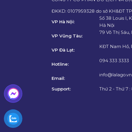
ĐKKD: 0107959328 do sở KH&ĐT TP.
Số 38 Louis I, 
VP Hà Nội:
Hà Nội
79 Võ Thị Sáu,
VP Vũng Tàu:
KĐT Nam Hồ, P
VP Đà Lạt:
094 333 3333
Hotline:
info@lalago.vn
Email:
Support:
Thứ 2 - Thứ 7 