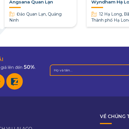
Angsana Quan Lạn
Wyndham Hạ L
Đảo Quan Lạn, Quảng
12 Hạ Long, Bã
Ninh
Thành phố Hạ Lon
Ninh
ÃI
50%
giá lên đến
.
VỀ CHÚNG 
CH VỤ LALAGO