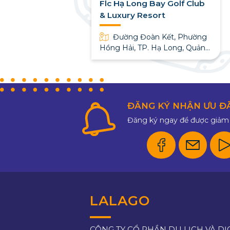
Resort Quan
Flc Hạ Long Bay Golf Club
& Luxury Resort
 Hào, xã Quan
Đường Đoàn Kết, Phường
ân Đồn, tỉnh
Hồng Hải, TP. Hạ Long, Quảng
Ninh
ĐĂNG KÝ NHẬN ƯU Đ
Đăng ký ngay để được giảm 
LALAGO
CÔNG TY CỔ PHẦN DU LỊCH VÀ DỊ