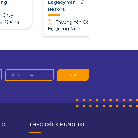
ong
Legacy Yên Tử – MGallery
Resort
i Cháy,
g, Quảng
Thượng Yên Công, Uông
Bí, Quảng Ninh
TÔI
THEO DÕI CHÚNG TÔI