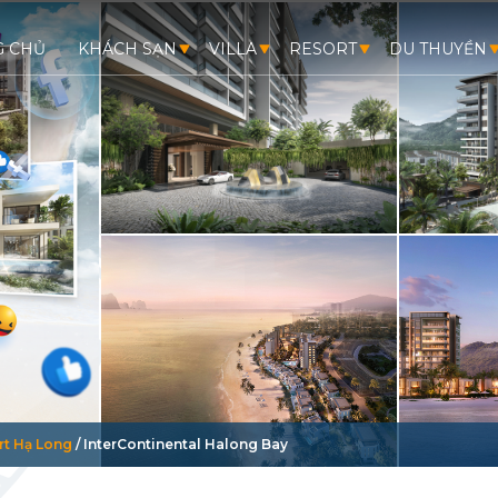
G CHỦ
KHÁCH SẠN
VILLA
RESORT
DU THUYỀN
rt Hạ Long
/
InterContinental Halong Bay