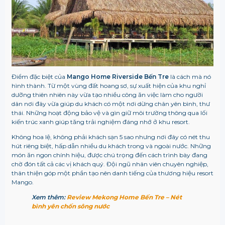
Điểm đặc biệt của
Mango Home Riverside Bến Tre
là cách mà nó
hình thành. Từ một vùng đất hoang sơ, sự xuất hiện của khu nghỉ
dưỡng thiên nhiên này vừa tạo nhiều công ăn việc làm cho người
dân nơi đây vừa giúp du khách có một nơi dừng chân yên bình, thư
thái. Những hoạt động bảo vệ và gìn giữ môi trường thông qua lối
kiến trúc xanh giúp tăng trải nghiệm đáng nhớ ở khu resort.
Không hoa lệ, không phải khách sạn 5 sao nhưng nơi đây có nét thu
hút riêng biệt, hấp dẫn nhiều du khách trong và ngoài nước. Những
món ăn ngon chính hiệu, được chú trọng đến cách trình bày đang
chờ đón tất cả các vị khách quý. Đội ngũ nhân viên chuyên nghiệp,
thân thiện góp một phần tạo nên danh tiếng của thương hiệu resort
Mango.
Xem thêm:
Review Mekong Home Bến Tre – Nét
bình yên chốn sông nước