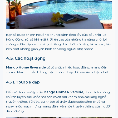
Bạn sẽ được chiêm ngưỡng khung cảnh lộng lẫy của bầu trời lúc
hững đông, rồi cả khi mặt trời lên cao tỏa những tia nắng chói lọi
xuống vườn cây xanh mát, có tiếng chim hót, có tiếng lá lao xao, tạo
nên một không gian yên bình cho lòng người nhẹ nhõm.
4.5. Các hoạt động
Mango Home Riverside
có tổ chức nhiều hoạt động, mang đến
cho du khách nhiều trải nghiệm thú vị. Hãy thử và cảm nhận nhé!
4.5.1. Tour xe đạp
Đến với tour xe đạp của
Mango Home Riverside
, du khách không
chỉ rèn luyện sức khỏe mà còn có cơ hội khám phá các làng nghề
truyền thống. Từ đây, du khách sẽ thấy được cuộc sống thường
ngày mộc mạc nhưng mang đậm văn hóa truyền thống của người
dân nơi đây.