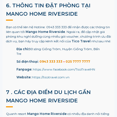
6. THÔNG TIN ĐẶT PHÒNG TẠI
MANGO HOME RIVERSIDE
Bạn có thể liên hệ Hotline: 0943 333 333 để nhận được các thông tin
liên quan tới
Mango Home Riverside
. Ngoài ra, để cập nhật giá
phòng khu nghỉ dưỡng cùng nhiều gói voucher, chương trình ưu đãi
dịch vụ, bạn hãy truy cập kênh kết nối của
Tico Travel
như sau nhé:
Địa chỉ:
Bờ sông Giồng Trôm, Huyện Giồng Trôm, Bến
Tre
Số điện thoại:
0943 333 333
–
025 7777 7777
Fanpage:
https://www.facebook.com/TicoTravelHN
Website:
https://ticotravel.com.vn
7 . CÁC ĐỊA ĐIỂM DU LỊCH GẦN
MANGO HOME RIVERSIDE
Quanh resort
Mango Home Riverside
có nhiều địa danh nổi tiếng