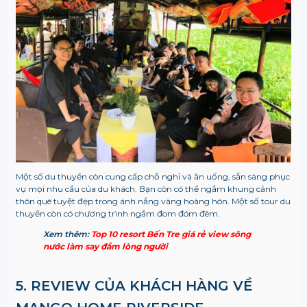
Một số du thuyền còn cung cấp chỗ nghỉ và ăn uống, sẵn sàng phục
vụ mọi nhu cầu của du khách. Bạn còn có thể ngắm khung cảnh
thôn quê tuyệt đẹp trong ánh nắng vàng hoàng hôn. Một số tour du
thuyền còn có chương trình ngắm đom đóm đêm.
Xem thêm:
Top 10 resort Bến Tre giá rẻ view sông
nước làm say đắm lòng người
5. REVIEW CỦA KHÁCH HÀNG VỀ