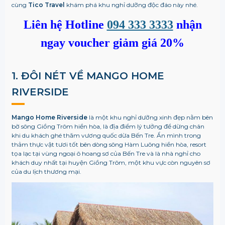
cùng
Tico Travel
khám phá khu nghỉ dưỡng độc đáo này nhé.
Liên hệ Hotline
094 333 3333
nhận
ngay voucher giảm giá 20%
1. ĐÔI NÉT VỀ
MANGO HOME
RIVERSIDE
Mango Home Riverside
là một khu nghỉ dưỡng xinh đẹp nằm bên
bờ sông Giồng Trôm hiền hòa, là địa điểm lý tưởng để dừng chân
khi du khách ghé thăm vương quốc dừa Bến Tre. Ẩn mình trong
thảm thực vật tươi tốt bên dòng sông Hàm Luông hiền hòa, resort
tọa lạc tại vùng ngoại ô hoang sơ của Bến Tre và là nhà nghỉ cho
khách duy nhất tại huyện Giồng Trôm, một khu vực còn nguyên sơ
của du lịch thương mại.