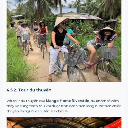
4.5.2. Tour du thuyền
Với tour du thuyền của
Mango Home Riverside
, du khách sẽ cảm
thấy vô cùng thích thú khi được lênh đênh trên sông nước trên chiếc
thuyền do người dân Bến Tre chèo lái.