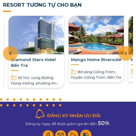
RESORT TƯƠNG TỰ CHO BẠN
Diamond Stars Hotel
Mango Home Riverside
M
Bến Tre
Bờ sông Giồng Trôm,
Huyện Giồng Trôm, Bến Tre
- 
Số 140, cung đường
Tr
Hùng Vương, phường An
Hội, thành phố Bến Tre
ĐĂNG KÝ NHẬN ƯU ĐÃI
50%
Đăng ký ngay để được giảm giá lên đến
.