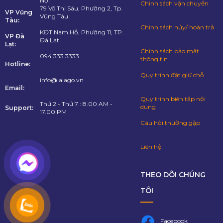
Nội
Chính sách vận chuyển
79 Võ Thị Sáu, Phường 2, Tp.
VP Vũng
Vũng Tàu
Tàu:
Chính sách hủy/ hoàn trả
KĐT Nam Hồ, Phường 11, TP.
VP Đà
Đà Lạt
Lạt:
Chính sách bảo mật
094 333 3333
thông tin
Hotline:
Quy trình đặt giữ chỗ
info@lalago.vn
Email:
Quy trình biên tập nội
Thứ 2 - Thứ 7 : 8.00 AM -
dung
Support:
17.00 PM
Câu hỏi thường gặp
Liên hệ
THEO DÕI CHÚNG
TÔI
Facebook