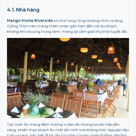
4.1. Nhà hàng
Mango Home Riverside
có nhà hàng rộng thoáng nhìn ra sông
Giồng Trôm nên mang thiên nhiên gần hơn đến với du khách.
Không khí vô cùng trong lành, mang lại cảm giác thư thái tuyệt đối.
Các món ăn mang đậm hương vị dân dã nhưng có sức hấp dẫn
riêng, khiến thực khách ăn một lần nhớ mãi không thôi. Nguyên liệu
tươi và sạch, hầu hết được lấy từ vườn của khu nghỉ dưỡng. Những