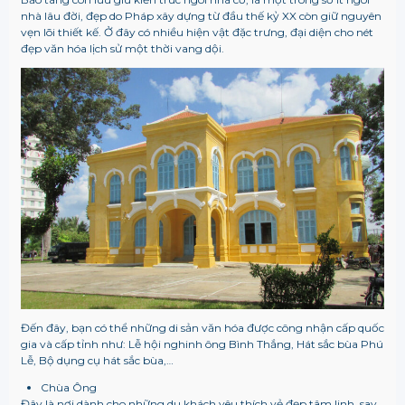
nhà lâu đời, đẹp do Pháp xây dựng từ đầu thế kỷ XX còn giữ nguyên
vẹn lõi thiết kế. Ở đây có nhiều hiện vật đặc trưng, đại diện cho nét
đẹp văn hóa lịch sử một thời vang dội.
Đến đây, bạn có thể những di sản văn hóa được công nhận cấp quốc
gia và cấp tỉnh như: Lễ hội nghinh ông Bình Thắng, Hát sắc bùa Phú
Lễ, Bộ dụng cụ hát sắc bùa,…
Chùa Ông
Đây là nơi dành cho những du khách yêu thích vẻ đẹp tâm linh, say