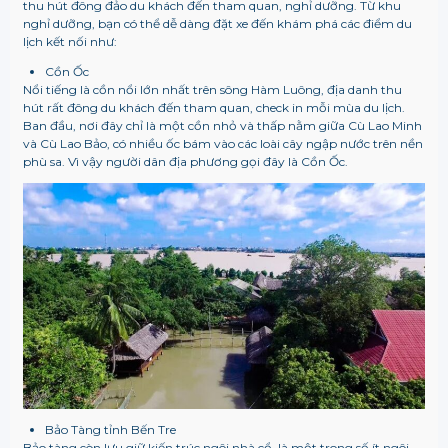
thu hút đông đảo du khách đến tham quan, nghỉ dưỡng. Từ khu
nghỉ dưỡng, bạn có thể dễ dàng đặt xe đến khám phá các điểm du
lịch kết nối như:
Cồn Ốc
Nổi tiếng là cồn nổi lớn nhất trên sông Hàm Luông, địa danh thu
hút rất đông du khách đến tham quan, check in mỗi mùa du lịch.
Ban đầu, nơi đây chỉ là một cồn nhỏ và thấp nằm giữa Cù Lao Minh
và Cù Lao Bảo, có nhiều ốc bám vào các loài cây ngập nước trên nền
phù sa. Vì vậy người dân địa phương gọi đây là Cồn Ốc.
Bảo Tàng tỉnh Bến Tre
Bảo tàng còn lưu giữ kiến trúc ngôi nhà cổ, là một trong số ít ngôi