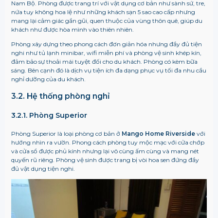
Nam Bộ. Phòng được trang trí với vật dụng cơ bản như sành sứ, tre,
nứa tuy không hoa lệ như những khách sạn 5 sao cao cấp nhưng
mang lại cảm giác gần gũi, quen thuộc của vùng thôn quê, giúp du
khách như được hòa mình vào thiên nhiên.
Phòng xây dựng theo phong cách đơn giản hóa nhưng đầy đủ tiện
nghi như tủ lạnh minibar, wifi miễn phí và phòng vệ sinh khép kín,
đảm bảo sự thoải mái tuyệt đối cho du khách. Phòng có kèm bữa
sáng. Bên cạnh đó là dịch vụ tiện ích đa dạng phục vụ tối đa nhu cầu
nghỉ dưỡng của du khách.
3.2. Hệ thống phòng nghỉ
3.2.1. Phòng Superior
Phòng Superior là loại phòng cơ bản ở
Mango Home Riverside
với
hướng nhìn ra vườn. Phong cách phòng tuy mộc mạc với cửa chớp
và cửa sổ được phủ kính nhưng lại vô cùng ấm cùng và mang nét
quyến rũ riêng. Phòng vệ sinh được trang bị vòi hoa sen đứng đầy
đủ vật dụng tiện nghi.