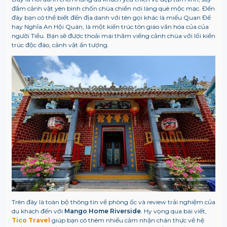
đắm cảnh vật yên bình chốn chùa chiền nơi làng quê mộc mạc. Đến
đây bạn có thể biết đến địa danh với tên gọi khác là miếu Quan Đế
hay Nghĩa An Hội Quán, là một kiến trúc tôn giáo văn hóa của của
người Tiều. Bạn sẽ được thoải mái thăm viếng cảnh chùa với lối kiến
trúc độc đáo, cảnh vật ấn tượng.
Trên đây là toàn bộ thông tin về phòng ốc và review trải nghiệm của
du khách đến với
Mango Home Riverside
. Hy vọng qua bài viết,
Tico Travel
giúp bạn có thêm nhiều cảm nhận chân thực về hệ