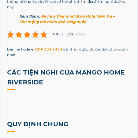
thống phòng ốc và sớm có cơ hội ghé thăm địa điểm nghỉ dưỡng
này.
Xem thêm:
Review Diamond Stars Hotel Bến Tre –
Thơ mộng nơi miền quê sông nước
4.9
/
5
(
522
votes
)
Liên hệ hotline:
094 333 3333
để nhận được ưu đãi đặt phòng sớm
nhất !
CÁC TIỆN NGHI CỦA MANGO HOME
RIVERSIDE
QUY ĐỊNH CHUNG