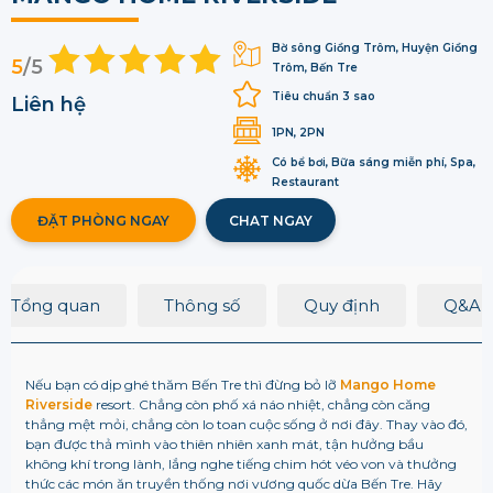
Bờ sông Giồng Trôm, Huyện Giồng
5
/5
Trôm, Bến Tre
Tiêu chuẩn 3 sao
Liên hệ
1PN, 2PN
Có bể bơi, Bữa sáng miễn phí, Spa,
Restaurant
ĐẶT PHÒNG NGAY
CHAT NGAY
Tổng quan
Thông số
Quy định
Q&A
Nếu bạn có dịp ghé thăm Bến Tre thì đừng bỏ lỡ
Mango Home
Riverside
resort. Chẳng còn phố xá náo nhiệt, chẳng còn căng
thẳng mệt mỏi, chẳng còn lo toan cuộc sống ở nơi đây. Thay vào đó,
bạn được thả mình vào thiên nhiên xanh mát, tận hưởng bầu
không khí trong lành, lắng nghe tiếng chim hót véo von và thưởng
thức các món ăn truyền thống nơi vương quốc dừa Bến Tre. Hãy