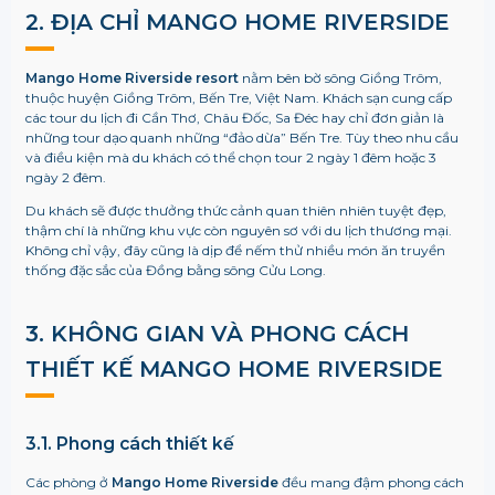
2. ĐỊA CHỈ
MANGO HOME RIVERSIDE
Mango Home Riverside resort
nằm bên bờ sông Giồng Trôm,
thuộc huyện Giồng Trôm, Bến Tre, Việt Nam. Khách sạn cung cấp
các tour du lịch đi Cần Thơ, Châu Đốc, Sa Đéc hay chỉ đơn giản là
những tour dạo quanh những “đảo dừa” Bến Tre. Tùy theo nhu cầu
và điều kiện mà du khách có thể chọn tour 2 ngày 1 đêm hoặc 3
ngày 2 đêm.
Du khách sẽ được thưởng thức cảnh quan thiên nhiên tuyệt đẹp,
thậm chí là những khu vực còn nguyên sơ với du lịch thương mại.
Không chỉ vậy, đây cũng là dịp để nếm thử nhiều món ăn truyền
thống đặc sắc của Đồng bằng sông Cửu Long.
3. KHÔNG GIAN VÀ PHONG CÁCH
THIẾT KẾ MANGO HOME RIVERSIDE
3.1. Phong cách thiết kế
Các phòng ở
Mango Home Riverside
đều mang đậm phong cách