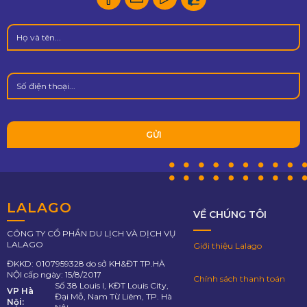
LALAGO
VỀ CHÚNG TÔI
CÔNG TY CỔ PHẦN DU LỊCH VÀ DỊCH VỤ
LALAGO
Giới thiệu Lalago
ĐKKD: 0107959328 do sở KH&ĐT TP.HÀ
NỘI cấp ngày: 15/8/2017
Chính sách thanh toán
Số 38 Louis I, KĐT Louis City,
VP Hà
Đại Mỗ, Nam Từ Liêm, TP. Hà
Nội: