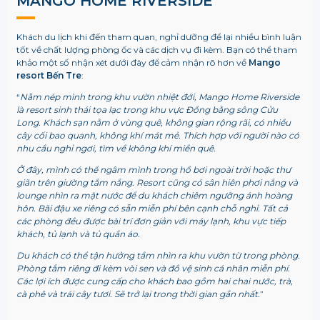
MANGO HOME RIVERSIDE
Khách du lịch khi đến tham quan, nghỉ dưỡng để lại nhiều bình luận
tốt về chất lượng phòng ốc và các dịch vụ đi kèm. Bạn có thể tham
khảo một số nhận xét dưới đây để cảm nhận rõ hơn về
Mango
resort Bến Tre
:
“
Nằm nép mình trong khu vườn nhiệt đới, Mango Home Riverside
là resort sinh thái tọa lạc trong khu vực Đồng bằng sông Cửu
Long. Khách sạn nằm ở vùng quê, không gian rộng rãi, có nhiều
cây cối bao quanh, không khí mát mẻ. Thích hợp với người nào có
nhu cầu nghỉ ngơi, tìm về không khí miền quê.
Ở đây, mình có thể ngâm mình trong hồ bơi ngoài trời hoặc thư
giãn trên giường tắm nắng. Resort cũng có sân hiên phơi nắng và
lounge nhìn ra mặt nước để du khách chiêm ngưỡng ánh hoàng
hôn. Bãi đậu xe riêng có sẵn miễn phí bên cạnh chỗ nghỉ. Tất cả
các phòng đều được bài trí đơn giản với máy lạnh, khu vực tiếp
khách, tủ lạnh và tủ quần áo.
Du khách có thể tận hưởng tầm nhìn ra khu vườn từ trong phòng.
Phòng tắm riêng đi kèm vòi sen và đồ vệ sinh cá nhân miễn phí.
Các lợi ích được cung cấp cho khách bao gồm hai chai nước, trà,
cà phê và trái cây tươi. Sẽ trở lại trong thời gian gần nhất.
”